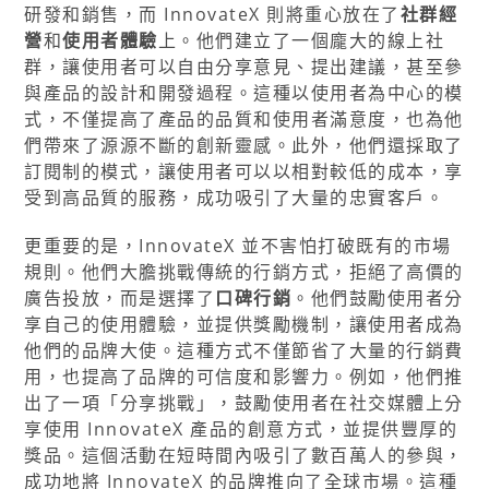
研發和銷售，而 InnovateX 則將重心放在了
社群經
營
和
使用者體驗
上。他們建立了一個龐大的線上社
群，讓使用者可以自由分享意見、提出建議，甚至參
與產品的設計和開發過程。這種以使用者為中心的模
式，不僅提高了產品的品質和使用者滿意度，也為他
們帶來了源源不斷的創新靈感。此外，他們還採取了
訂閱制的模式，讓使用者可以以相對較低的成本，享
受到高品質的服務，成功吸引了大量的忠實客戶。
更重要的是，InnovateX 並不害怕打破既有的市場
規則。他們大膽挑戰傳統的行銷方式，拒絕了高價的
廣告投放，而是選擇了
口碑行銷
。他們鼓勵使用者分
享自己的使用體驗，並提供獎勵機制，讓使用者成為
他們的品牌大使。這種方式不僅節省了大量的行銷費
用，也提高了品牌的可信度和影響力。例如，他們推
出了一項「分享挑戰」，鼓勵使用者在社交媒體上分
享使用 InnovateX 產品的創意方式，並提供豐厚的
獎品。這個活動在短時間內吸引了數百萬人的參與，
成功地將 InnovateX 的品牌推向了全球市場。這種