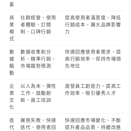
素
商
社群經營、使用
提高使用者滿意度、降低
業
者體驗、訂閱
行銷成本、擴大品牌影響
模
制、口碑行銷
力
式
數
數據收集和分
快速回應使用者需求、提
據
析、精準行銷、
高行銷效率、保持市場領
驅
市場趨勢預測
先地位
動
企
以人為本、彈性
激發員工創造力、提高工
業
工作、鼓勵創
作效率、吸引優秀人才
文
新、員工培訓
化
迭
擁抱失敗、快速
快速回應市場變化、不斷
代
迭代、使用者回
提升產品品質、持續改進