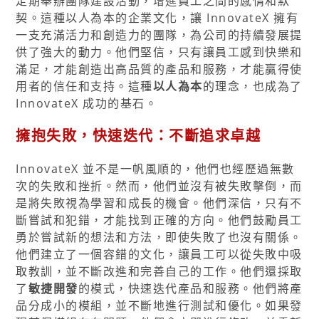
定期舉辦團隊建設活動，增進員工之間的感情和默
契。這種以人為本的企業文化，讓 InnovateX 擁有
一支充滿活力和創造力的團隊，為公司的持續發展提
供了強大的動力。他們堅信，只有讓員工感到快樂和
滿足，才能創造出高品質的產品和服務，才能贏得使
用者的信任和支持。這種
以人為本
的理念，也成為了
InnovateX 成功的基石。
擁抱失敗，快速迭代：不斷追求卓越
InnovateX 並不是一帆風順的，他們也經歷過無數
次的失敗和挫折。然而，他們並沒有被失敗擊倒，而
是將失敗視為學習和成長的機會。他們深信，只有不
斷嘗試和犯錯，才能找到正確的方向。他們鼓勵員工
勇於嘗試新的想法和方法，即使失敗了也沒有關係。
他們建立了一個容錯的文化，讓員工可以從失敗中吸
取教訓，並不斷改進和完善自己的工作。他們還採取
了
敏捷開發
的模式，快速迭代產品和服務。他們將產
品分成小的模組，並不斷地進行測試和優化。如果發