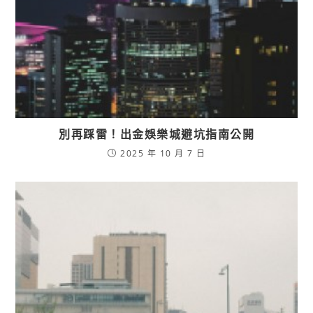
別再踩雷！出金娛樂城避坑指南公開
2025 年 10 月 7 日