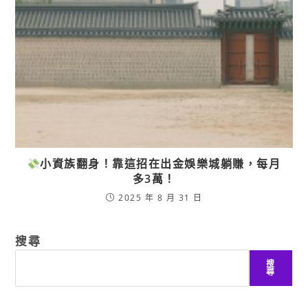
小資族翻身！靠這招在出金娛樂城躺賺，每月
多3萬！
2025 年 8 月 31 日
搜尋
搜
尋