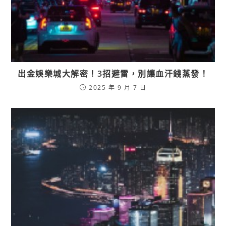
出金娛樂城大解密！3招避雷，別讓血汗錢蒸發！
2025 年 9 月 7 日