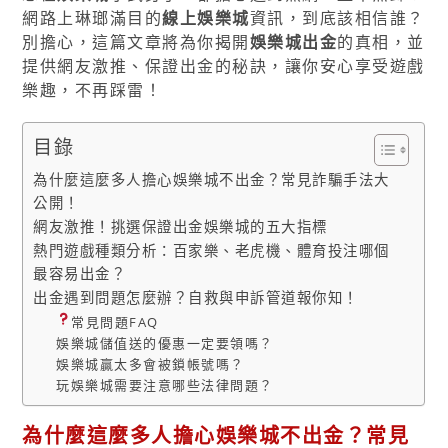
網路上琳瑯滿目的
線上娛樂城
資訊，到底該相信誰？
別擔心，這篇文章將為你揭開
娛樂城出金
的真相，並
提供網友激推、保證出金的秘訣，讓你安心享受遊戲
樂趣，不再踩雷！
目錄
為什麼這麼多人擔心娛樂城不出金？常見詐騙手法大
公開！
網友激推！挑選保證出金娛樂城的五大指標
熱門遊戲種類分析：百家樂、老虎機、體育投注哪個
最容易出金？
出金遇到問題怎麼辦？自救與申訴管道報你知！
常見問題FAQ
娛樂城儲值送的優惠一定要領嗎？
娛樂城贏太多會被鎖帳號嗎？
玩娛樂城需要注意哪些法律問題？
為什麼這麼多人擔心娛樂城不出金？常見