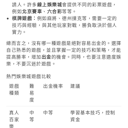
誘人。許多
線上娛樂城
會提供不同的彩票遊戲，
例如
北京賽車
、
六合彩
等等。
棋牌遊戲：
例如麻將、德州撲克等，需要一定的
技巧與經驗，與其他玩家對戰，勝負取決於個人
實力。
總而言之，沒有哪一種遊戲是絕對容易出金的。選擇
自己熟悉的遊戲，並且掌握一定的技巧和策略，才能
提高勝率，增加
出金
的機會。同時，也要注意適度娛
樂，不要沉迷於遊戲。
熱門娛樂城遊戲比較
遊戲
難
出金機率
建議
種類
易
度
真人
中
中等
學習基本技巧，控制
百家
等
資金
樂