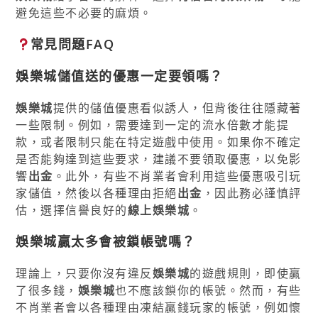
避免這些不必要的麻煩。
常見問題FAQ
娛樂城儲值送的優惠一定要領嗎？
娛樂城
提供的儲值優惠看似誘人，但背後往往隱藏著
一些限制。例如，需要達到一定的流水倍數才能提
款，或者限制只能在特定遊戲中使用。如果你不確定
是否能夠達到這些要求，建議不要領取優惠，以免影
響
出金
。此外，有些不肖業者會利用這些優惠吸引玩
家儲值，然後以各種理由拒絕
出金
，因此務必謹慎評
估，選擇信譽良好的
線上娛樂城
。
娛樂城贏太多會被鎖帳號嗎？
理論上，只要你沒有違反
娛樂城
的遊戲規則，即使贏
了很多錢，
娛樂城
也不應該鎖你的帳號。然而，有些
不肖業者會以各種理由凍結贏錢玩家的帳號，例如懷