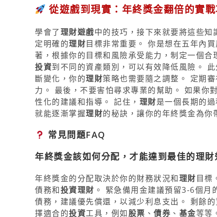
從遊戲到現實：年終獎金翻倍的實戰
學會了
理財遊戲
中的技巧，接下來就要將這些知
定明確的
理財
目標非常重要。 你是想在五年內買
著，根據你的目標和風險承受能力，制定一個合
投資
到不同的資產類別，可以有效降低風險。 
斷變化，你的
理財
策略也需要隨之調整。 定期審
力。 最後，不要害怕尋求專業的幫助。 如果你
性化的建議和指導。 記住，
理財
是一個長期的過
就能逐漸掌握
理財
的秘訣，讓你的年終獎金為你
常見問題FAQ
年終獎金該如何分配，才能達到最佳的理財
年終獎金的分配取決於你的財務狀況和
理財
目標
債務和
投資理財
。 緊急備用金建議預留3-6個
債務，建議優先償還，以減少利息支出。 剩餘的
擇適合的
投資
工具，例如
股票
、
債券
、
基金
等等