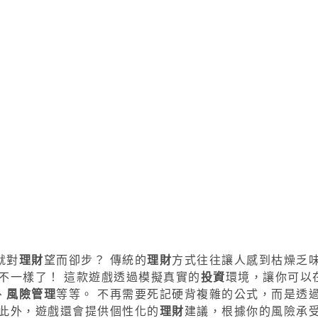
就對
理財
望而卻步？ 傳統的
理財
方式往往讓人感到枯燥乏
不一樣了！ 這款遊戲透過模擬真實的
投資
環境，讓你可以
、
風險管理
等等。 不再需要死記硬背複雜的公式，而是透
 此外，遊戲還會提供個性化的
理財
建議，根據你的風險承