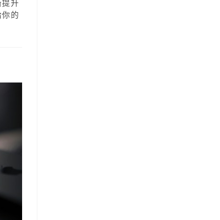
斷提升
給你的