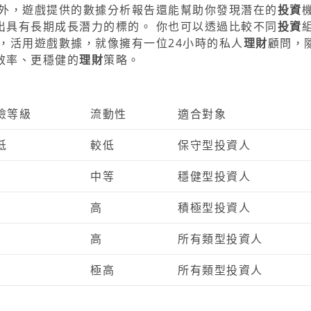
此外，遊戲提供的數據分析報告還能幫助你發現潛在的
投資
出具有長期成長潛力的標的。 你也可以透過比較不同
投資
之，活用遊戲數據，就像擁有一位24小時的私人
理財
顧問，
效率、更穩健的
理財
策略。
險等級
流動性
適合對象
低
較低
保守型投資人
中等
穩健型投資人
高
積極型投資人
高
所有類型投資人
極高
所有類型投資人