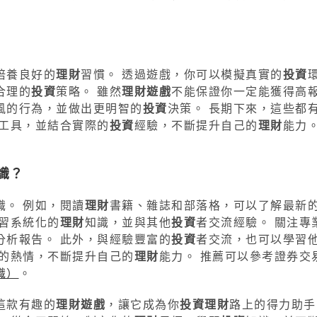
培養良好的
理財
習慣。 透過遊戲，你可以模擬真實的
投資
合理的
投資
策略。 雖然
理財遊戲
不能保證你一定能獲得高
風的行為，並做出更明智的
投資
決策。 長期下來，這些都
工具，並結合實際的
投資
經驗，不斷提升自己的
理財
能力。
識？
識。 例如，閱讀
理財
書籍、雜誌和部落格，可以了解最新
習系統化的
理財
知識，並與其他
投資
者交流經驗。 關注專
分析報告。 此外，與經驗豐富的
投資
者交流，也可以學習
習的熱情，不斷提升自己的
理財
能力。 推薦可以參考證券交
識）
。
這款有趣的
理財遊戲
，讓它成為你
投資理財
路上的得力助手