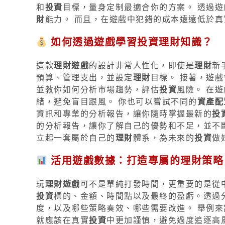
和
投資
目標，量身定制最適合你的方案。 透過
財
能力。 而且，在遊戲中犯錯的成本遠遠低於真
如何透過遊戲學習投資理財知識？
這款
理財遊戲
的設計非常人性化，即使是
理財
新
預算、管理支出，並設定
理財
目標。 接著，遊
並教你如何分析市場趨勢，評估
投資
風險。 在
緒，避免盲目跟風。 你也可以嘗試不同的
資產配
資訊和專業的分析報告，讓你隨時掌握最新的
投
的分析報告，讓你了解自己的優勢和不足，並不
立起一套屬於自己的
理財
體系，為未來的
投資
做
活用遊戲數據：打造專屬的理財策略
玩
理財遊戲
可不是單純打發時間，更重要的是從
投資
標的、金額、時間點以及最終的盈虧。透過
度，以及哪些策略奏效、哪些需要改進。 舉例
就應該在真實
投資
中更加謹慎，避免過度追逐高