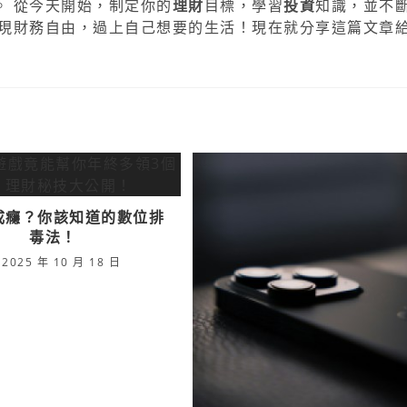
。 從今天開始，制定你的
理財
目標，學習
投資
知識，並不
實現財務自由，過上自己想要的生活！現在就分享這篇文章
成癮？你該知道的數位排
毒法！
2025 年 10 月 18 日