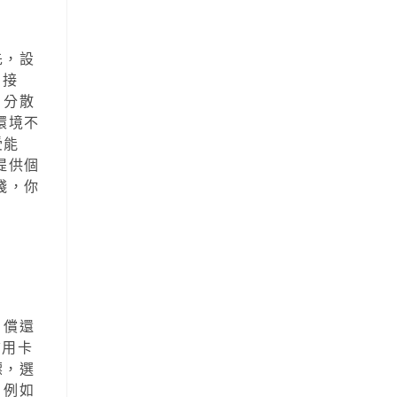
先，設
 接
，分散
環境不
受能
提供個
踐，你
、償還
信用卡
標，選
，例如