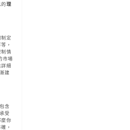
己的
理
何制定
等等，
控制情
的市場
供詳細
漸建
包含
承受
那麼你
準確，