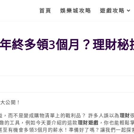
首頁
娛樂城攻略
遊戲攻略
年終多領3個月？理財秘
益，而不是變成購物清單上的戰利品？ 許多人誤以為
理財
有趣的工具，例如今天要介紹的這款
理財遊戲
，你也能輕鬆
甚至有機會多領3個月的薪水！準備好了嗎？讓我們一起探