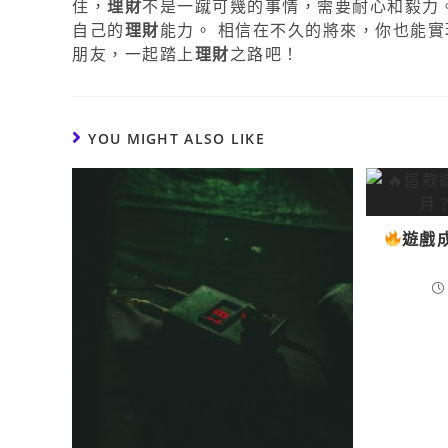
住，
理財
不是一蹴可幾的事情，需要耐心和毅力
自己的
理財
能力。 相信在不久的將來，你也能
朋友，一起踏上
理財
之路吧！
YOU MIGHT ALSO LIKE
遊戲