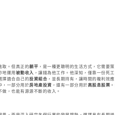
進取。但真正的
躺平
，是一種更聰明的生活方式，它需要策
妙地運用
被動收入
，讓錢為他工作。他深知，僅靠一份死工
選擇適合自己的
投資組合
，並長期持有，讓時間的複利效應
中，一部分用於
房地產投資
，還有一部分用於
高股息股票
。
不做，也能有源源不斷的收入。
跟風，而是深入研究各個行業的發展趨勢，選擇具有長期增