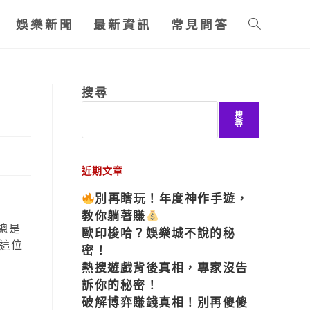
娛樂新聞
最新資訊
常見問答
搜尋
搜
尋
近期文章
別再瞎玩！年度神作手遊，
教你躺著賺
總是
歐印梭哈？娛樂城不說的秘
這位
密！
熱搜遊戲背後真相，專家沒告
訴你的秘密！
破解博弈賺錢真相！別再傻傻