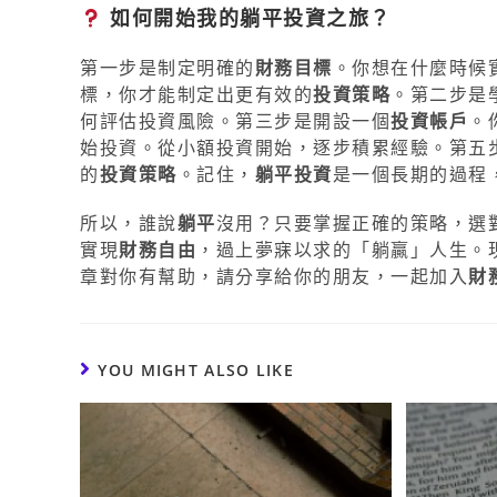
如何開始我的躺平投資之旅？
第一步是制定明確的
財務目標
。你想在什麼時候
標，你才能制定出更有效的
投資策略
。第二步是
何評估投資風險。第三步是開設一個
投資帳戶
。
始投資。從小額投資開始，逐步積累經驗。第五
的
投資策略
。記住，
躺平投資
是一個長期的過程
所以，誰說
躺平
沒用？只要掌握正確的策略，選
實現
財務自由
，過上夢寐以求的「躺贏」人生。
章對你有幫助，請分享給你的朋友，一起加入
財
YOU MIGHT ALSO LIKE