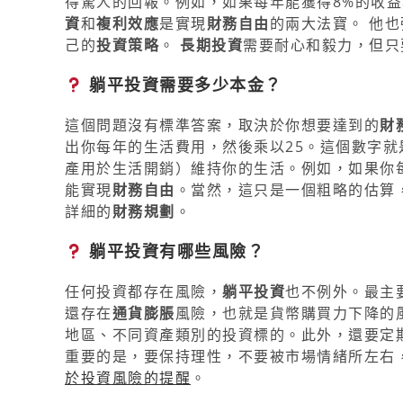
得驚人的回報。例如，如果每年能獲得8%的收益
資
和
複利效應
是實現
財務自由
的兩大法寶。 他
己的
投資策略
。
長期投資
需要耐心和毅力，但只
躺平投資需要多少本金？
這個問題沒有標準答案，取決於你想要達到的
財
出你每年的生活費用，然後乘以25。這個數字就
產用於生活開銷）維持你的生活。例如，如果你每
能實現
財務自由
。當然，這只是一個粗略的估算
詳細的
財務規劃
。
躺平投資有哪些風險？
任何投資都存在風險，
躺平投資
也不例外。最主
還存在
通貨膨脹
風險，也就是貨幣購買力下降的
地區、不同資產類別的投資標的。此外，還要定
重要的是，要保持理性，不要被市場情緒所左右
於投資風險的提醒
。