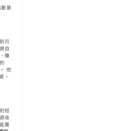
指數基
則可
將自
，賺
的
。 他
資，
的短
資收
能獲