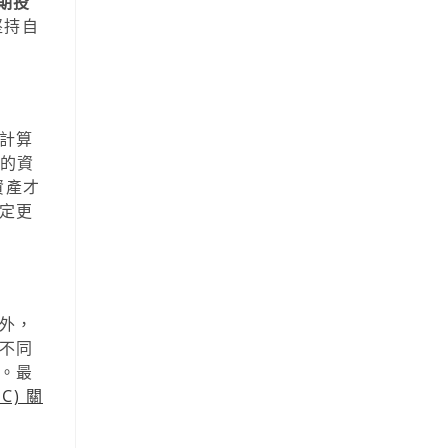
期投
堅持自
計算
%的資
資產才
定更
外，
不同
。最
C) 關