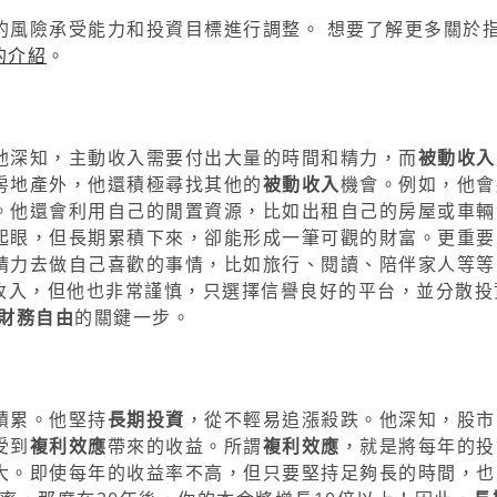
的風險承受能力和投資目標進行調整。 想要了解更多關於
金的介紹
。
他深知，主動收入需要付出大量的時間和精力，而
被動收入
房地產外，他還積極尋找其他的
被動收入
機會。例如，他會
。他還會利用自己的閒置資源，比如出租自己的房屋或車輛
起眼，但長期累積下來，卻能形成一筆可觀的財富。更重要
精力去做自己喜歡的事情，比如旅行、閱讀、陪伴家人等等
收入，但他也非常謹慎，只選擇信譽良好的平台，並分散投
財務自由
的關鍵一步。
積累。他堅持
長期投資
，從不輕易追漲殺跌。他深知，股市
受到
複利效應
帶來的收益。所謂
複利效應
，就是將每年的投
大。即使每年的收益率不高，但只要堅持足夠長的時間，也