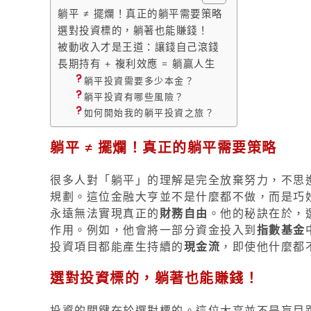
躺平 ≠ 擺爛！真正的躺平需要策略
選對投資標的，躺著也能賺錢！
被動收入才是王道：讓錢自己滾錢
長期持有 + 複利效應 = 躺贏人生
躺平投資需要多少本金？
躺平投資有哪些風險？
如何開始我的躺平投資之旅？
躺平 ≠ 擺爛！真正的躺平需要策略
很多人對「躺平」的理解是完全放棄努力，不思
規劃。這位金融大亨並不是什麼都不做，而是巧
永遠無法實現真正的
財務自由
。他的秘訣在於，
作用。例如，他會將一部分資金投入到
指數基金
投資項目都能產生持續的
現金流
，即使他什麼都
選對投資標的，躺著也能賺錢！
投資的關鍵在於選對標的。這位大亨並不是盲目