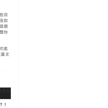
些目
及如
是開
整你
也能
這篇文
？！