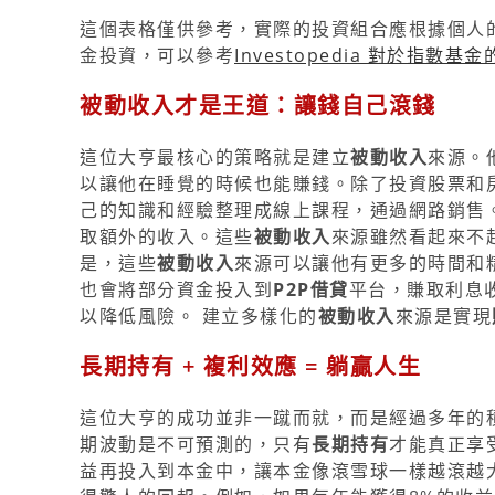
這個表格僅供參考，實際的投資組合應根據個人
金投資，可以參考
Investopedia 對於指數基
被動收入才是王道：讓錢自己滾錢
這位大亨最核心的策略就是建立
被動收入
來源。
以讓他在睡覺的時候也能賺錢。除了投資股票和
己的知識和經驗整理成線上課程，通過網路銷售
取額外的收入。這些
被動收入
來源雖然看起來不
是，這些
被動收入
來源可以讓他有更多的時間和
也會將部分資金投入到
P2P借貸
平台，賺取利息
以降低風險。 建立多樣化的
被動收入
來源是實現
長期持有 + 複利效應 = 躺贏人生
這位大亨的成功並非一蹴而就，而是經過多年的
期波動是不可預測的，只有
長期持有
才能真正享
益再投入到本金中，讓本金像滾雪球一樣越滾越