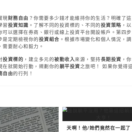
實現
財務自由
？你需要多少錢才能維持你的生活？明確了這
學習
投資知識
。了解不同的投資標的、不同的
投資策略
，以
你可以選擇在券商、銀行或線上投資平台開設帳戶。第四步
步是定期檢視你的
投資組合
。根據市場變化和個人情況，調
，需要耐心和毅力。
對
投資標的
，建立多元的
被動收入
來源，堅持
長期投資
，你
現在就開始行動，規劃你的
躺平投資
之旅吧！ 如果你覺得
務自由
的行列！
天啊！他/她們竟然在一起了