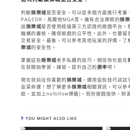
判斷
娛樂城
是否安全，可以從多個方面進行考量
PAGCOR、馬爾他MGA等。擁有合法牌照的
娛樂
該
娛樂城
是否使用經過第三方認證的遊戲平台，例如M
機構的審核，確保遊戲的公平性。此外，也要留
交易安全。最後，可以參考其他玩家的評價，了
樂城
的安全性。
掌握這些
娛樂城
老手私藏的技巧，相信你也能在
在就開始學習、練習，提升自己的
勝率
吧！
現在就前往你喜歡的
娛樂城
，運用這些技巧試試
韭菜命運！想了解更多
娛樂城
相關資訊，可以參
結，並加上nofollow標籤)。祝你遊戲愉快，財
YOU MIGHT ALSO LIKE