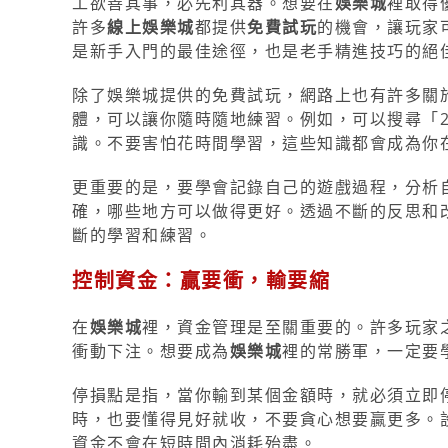
工欲善其事，必先利其器。想要在
娛樂城
裡取得
許多
線上娛樂城
都提供
免費試玩
的機會，讓玩家
是新手入門的最佳途徑，也是老手精進技巧的絕
除了娛樂城提供的免費試玩，網路上也有許多關
體，可以讓你隨時隨地練習。例如，可以搜尋「
識。不要害怕花時間學習，這些知識都會成為你
更重要的是，要學會記錄自己的遊戲過程，分析
確，哪些地方可以做得更好。透過不斷的反思和
斷的學習和練習。
控制資金：贏要衝，輸要縮
在
娛樂城
裡，資金管理是至關重要的。許多玩家
衝動下注。想要成為
娛樂城
裡的常勝軍，一定要
停損點是指，當你輸到某個金額時，就必須立即
時，也要懂得見好就收，不要貪心想要贏更多。
資金不會在短時間內消耗殆盡。