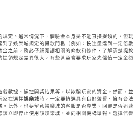
的規定。通常情況下，體驗金本身是不能直接提領的，但玩
達到了娛樂城規定的提款門檻（例如：投注量達到一定倍數
驗金之前，務必仔細閱讀相關的條款和條件，了解清楚提款
的提領規定差異很大，有些甚至會要求玩家先儲值一定金額
遊戲數據、操控開獎結果等，以欺騙玩家的資金。然而，並
玩家在選擇
娛樂城
時，一定要慎選具有良好聲譽、擁有合法
城。此外，也要留意娛樂城的客服是否專業、回覆是否迅速
應該立即停止使用該娛樂城，並向相關機構舉報。選擇信譽