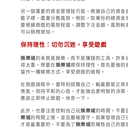
另一個重要的資金管理技巧是，根據自己的資金
籃子裡，盡量分散風險。例如，如果你的總資金是
要根據遊戲的風險程度，調整下注金額。風險較
可以稍微增加。
保持理性：切勿沉迷，享受遊戲
娛樂城
的本質是娛樂，而不是賺錢的工具。許多
得太重。想要在
娛樂城
裡保持理性，首先要做的
當作一種娛樂方式，享受遊戲的過程。
在遊戲過程中，要時刻提醒自己，輸贏都是正常
喪氣。保持平和的心態，才能做出更明智的決策
應該立即停止遊戲，休息一下。
此外，也要注意控制自己玩
娛樂城
的時間。不要
樂城
的時間上限，並且嚴格遵守。如果發現自己
才是最重要的，不要為了
娛樂城
而犧牲自己的健