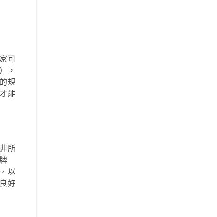
家可
），
的規
才能
非所
牌
，以
良好