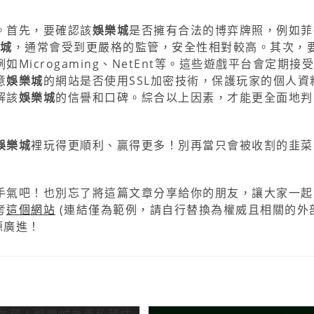
。首先，要確認該
娛樂城
是否擁有合法的博弈牌照，例如菲
城
，通常會受到更嚴格的監管，安全性相對較高。其次，
icrogaming、NetEnt等。這些遊戲平台會定期接
意
娛樂城
的網站是否使用SSL加密技術，保護玩家的個人資
解該
娛樂城
的信譽和口碑。綜合以上因素，才能更全面地判
娛樂城
裡玩得更順利、贏得更多！別再當只會被收割的韭菜
手氣吧！也別忘了將這篇文章分享給你的朋友，讓大家一起
考
這個網站
(連結僅為範例，請自行替換為權威且相關的外
源廣進！