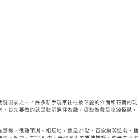
關鍵因素之一。許多新手玩家往往被華麗的介面和花俏的玩
率，首先要做的就是聰明選擇遊戲。哪些遊戲是吃錢怪獸，
全隨機，很難預測。相反地，像是21點、百家樂等遊戲，