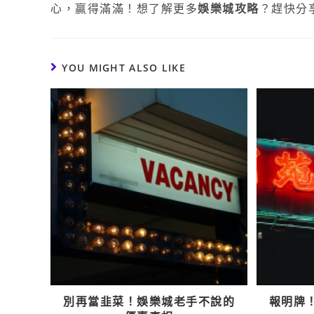
心，贏得滿滿！想了解更多
娛樂城攻略
？趕快分
YOU MIGHT ALSO LIKE
別再當韭菜！娛樂城老手不說的
報明牌