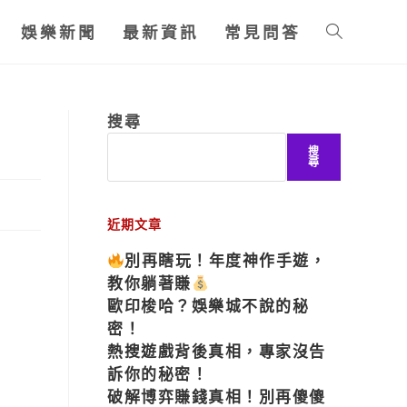
娛樂新聞
最新資訊
常見問答
搜尋
搜
尋
近期文章
別再瞎玩！年度神作手遊，
教你躺著賺
歐印梭哈？娛樂城不說的秘
密！
熱搜遊戲背後真相，專家沒告
訴你的秘密！
破解博弈賺錢真相！別再傻傻