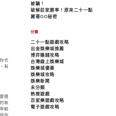
被騙！
破解莊家勝率！原來二十一點
藏著OO秘密
分類
二十一點遊戲攻略
出金娛樂城推薦
博弈賺錢攻略
你也
台灣線上娛樂城
、有
娛樂城優惠
娛樂城攻略
娛樂新聞
未分類
熱搜遊戲
要選
百家樂遊戲攻略
的執
電子遊戲攻略
率較
保你