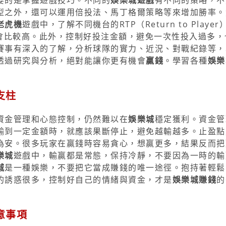
型之外，還可以運用倍投法、馬丁格爾策略等來增加勝率。
老虎機
遊戲中，了解不同機台的RTP（Return to Player
率會比較高。此外，控制好投注金額，避免一次性投入過多，
賽事有深入的了解，分析球隊的實力、近況、對戰紀錄等，
透過研究與分析，絕對能讓你更有機會
贏錢
。學習各種
娛樂
支柱
資金管理和心態控制，仍然難以在
娛樂城
穩定獲利。資金管
輸到一定金額時，就應該果斷停止，避免越輸越多。止盈點
為安。很多玩家在贏錢時容易貪心，想贏更多，結果反而把
樂城
遊戲中，輸贏都是常態，保持冷靜，不要因為一時的輸
城
是一種娛樂，不要把它當成賺錢的唯一途徑。抱持著輕鬆
的誘惑很多，控制好自己的情緒與資金，才是
娛樂城賺錢
的
意事項