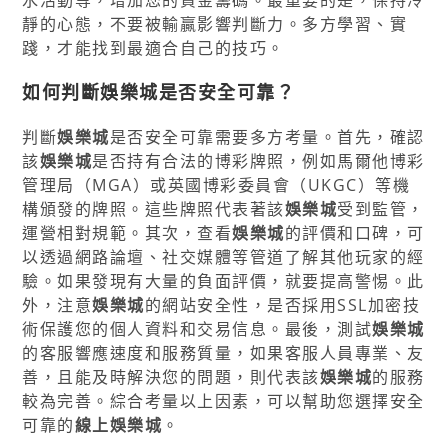
靜的心態，不要被輸贏影響判斷力。多方學習、實
踐，才能找到最適合自己的技巧。
如何判斷
娛樂城
是否安全可靠？
判斷
娛樂城
是否安全可靠需要多方考量。首先，確認
該
娛樂城
是否持有合法的博彩牌照，例如馬爾他博彩
管理局（MGA）或英國博彩委員會（UKGC）等機
構頒發的牌照。這些牌照代表著該
娛樂城
受到監管，
運營相對規範。其次，查看
娛樂城
的評價和口碑，可
以透過網路論壇、社交媒體等管道了解其他玩家的經
驗。如果發現有大量的負面評價，就要提高警惕。此
外，注意
娛樂城
的網站安全性，是否採用SSL加密技
術保護您的個人資料和交易信息。最後，測試
娛樂城
的客服響應速度和服務質量，如果客服人員專業、友
善，且能及時解決您的問題，則代表該
娛樂城
的服務
較為完善。綜合考量以上因素，可以幫助您選擇安全
可靠的
線上娛樂城
。