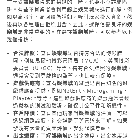
在享受
娛樂城
帶來的樂趣的同時，也要小心詐騙陷
阱。有些不肖業者會利用
線上娛樂城
來進行詐騙，例
如以高賠率、高回饋為誘餌，吸引玩家投入資金，然
後再以各種理由拒絕出金。因此，選擇信譽良好的
娛
樂城
是非常重要的。在選擇
娛樂城
時，可以參考以下
幾個指標：
合法牌照：
查看
娛樂城
是否持有合法的博彩牌
照，例如馬爾他博彩管理局（MGA）、英國博彩
委員會（UKGC）等等。持有合法牌照的
娛樂城
，
通常會受到更嚴格的監管，也比較有保障。
遊戲供應商：
查看
娛樂城
的遊戲是否由知名的遊
戲供應商提供，例如NetEnt、Microgaming、
Playtech等等。這些遊戲供應商的遊戲通常會經
過嚴格的測試和驗證，確保其公平性和隨機性。
客戶評價：
查看其他玩家對
娛樂城
的評價，可以
透過網路論壇、社交媒體等等管道來了解。如果
發現有大量的負面評價，就要謹慎考慮。
出金速度：
了解
娛樂城
的出金速度，出金速度越