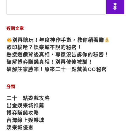
搜
尋
近期文章
別再瞎玩！年度神作手遊，教你躺著賺
歐印梭哈？娛樂城不說的秘密！
熱搜遊戲背後真相，專家沒告訴你的秘密！
破解博弈賺錢真相！別再傻傻被騙！
破解莊家勝率！原來二十一點藏著OO秘密
分類
二十一點遊戲攻略
出金娛樂城推薦
博弈賺錢攻略
台灣線上娛樂城
娛樂城優惠