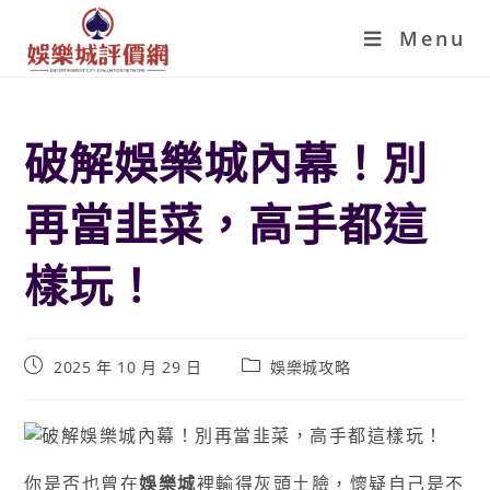
Menu
破解娛樂城內幕！別
再當韭菜，高手都這
樣玩！
2025 年 10 月 29 日
娛樂城攻略
你是否也曾在
娛樂城
裡輸得灰頭土臉，懷疑自己是不