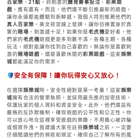
百家樂
、
21點
，到刺激的
體育賽事投注
、
彩票遊
戲
，應有盡有。而且，他們還不斷引進最新的遊戲，
讓你永遠都能體驗到新鮮感。我個人特別推薦他們的
真人百家樂
，美女荷官線上發牌，讓你彷彿置身於真
實的
賭場
，刺激感十足！如果你是
老虎機
愛好者，他
們家的
老虎機
遊戲更是多到數不清，各種主題、各種
玩法，絕對能讓你找到自己喜歡的。無論你是喜歡刺
激的
賭場遊戲
，還是喜歡休閒的
彩票遊戲
，這家
娛樂
城
都能滿足你的需求。
安全有保障！讓你玩得安心又放心！
在選擇
娛樂城
時，安全性絕對是第一考量！這家
娛樂
城
擁有合法的營業執照，並採用最先進的加密技術，
保護玩家的個人資料和資金安全。此外，他們還設有
嚴格的反詐欺機制，確保遊戲的公平性和公正性。你
可以放心地在這裡享受遊戲的樂趣，不用擔心被詐騙
或個資外洩。我建議大家在註冊
娛樂城
之前，一定要
仔細閱讀他們的條款和規定，確保自己了解所有的風