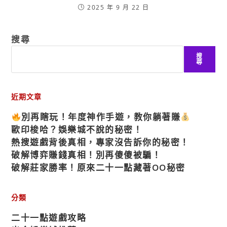
2025 年 9 月 22 日
搜尋
搜
尋
近期文章
別再瞎玩！年度神作手遊，教你躺著賺
歐印梭哈？娛樂城不說的秘密！
熱搜遊戲背後真相，專家沒告訴你的秘密！
破解博弈賺錢真相！別再傻傻被騙！
破解莊家勝率！原來二十一點藏著OO秘密
分類
二十一點遊戲攻略