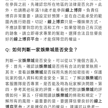
在參與之前，先確認您所在地區的法律是否允許。此
外，也請務必年滿18歲才能參與
線上博弈
。負責任
博弈非常重要，請設定好預算，並在自己能承受的範
圍內進行遊戲。切記，
線上博弈
只是一種娛樂方式，
不應該影響到您的生活和工作。如果發現自己有沉迷
的跡象，請立即尋求專業的幫助。選擇合法且信譽良
好的
線上博弈平台
，才能保障您的權益。
Q: 如何判斷一家娛樂城是否安全？
判斷一家
娛樂城
是否安全，可以從以下幾個方面入
手：首先，確認該
娛樂城
是否持有合法的營業執照。
其次，查看該
娛樂城
是否採用先進的加密技術，保護
玩家的個人資料和資金安全。第三，了解該
娛樂城
的
客服團隊是否專業，是否能及時為玩家解決問題。第
四，參考其他玩家的評價，看看他們對該
娛樂城
的評
價如何。第五，仔細閱讀該
娛樂城
的條款和規定，了
解所有的風險。最重要的是，要選擇信譽良好的
線上
博弈平台
，才能確保自己的權益。 建議可以參考一