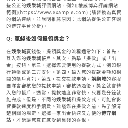
些公正的
娛樂城
評價網站，例如[權威博弈評論網站
範例](https://www.example.com) (請替換為真實
的網站連結，並說明推薦原因：此網站提供公正客觀
的博弈平台分析)。
Q: 贏錢後如何提領獎金？
在
娛樂城
贏錢後，提領獎金的流程通常如下：首先，
登入您的
娛樂城
帳戶。其次，點擊「提款」或「出
金」按鈕。第三，選擇您要使用的提款方式，例如銀
行轉帳或第三方支付。第四，輸入您的提款金額和相
關的帳戶資訊。第五，提交提款申請。
娛樂城
的客服
團隊會審核您的提款申請，審核通過後，獎金就會轉
入您的帳戶。通常，提款速度非常快，只要幾分鐘就
能完成。但是，不同的
娛樂城
和提款方式，可能會影
響提款速度和手續費。建議您在提款之前，先了解清
楚相關的規定。選擇一家出金快速又方便的
博弈網
站
，才能讓您真正感受到贏錢的喜悅。