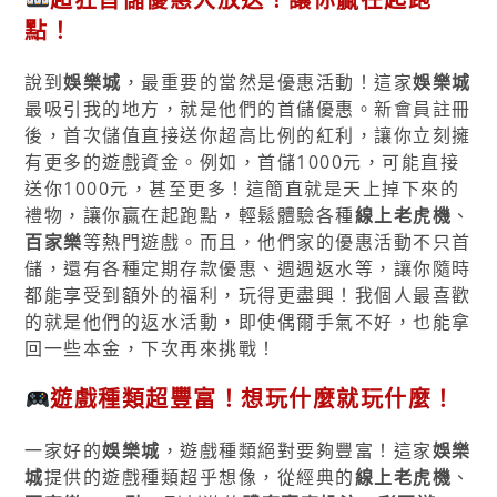
點！
說到
娛樂城
，最重要的當然是優惠活動！這家
娛樂城
最吸引我的地方，就是他們的首儲優惠。新會員註冊
後，首次儲值直接送你超高比例的紅利，讓你立刻擁
有更多的遊戲資金。例如，首儲1000元，可能直接
送你1000元，甚至更多！這簡直就是天上掉下來的
禮物，讓你贏在起跑點，輕鬆體驗各種
線上老虎機
、
百家樂
等熱門遊戲。而且，他們家的優惠活動不只首
儲，還有各種定期存款優惠、週週返水等，讓你隨時
都能享受到額外的福利，玩得更盡興！我個人最喜歡
的就是他們的返水活動，即使偶爾手氣不好，也能拿
回一些本金，下次再來挑戰！
遊戲種類超豐富！想玩什麼就玩什麼！
一家好的
娛樂城
，遊戲種類絕對要夠豐富！這家
娛樂
城
提供的遊戲種類超乎想像，從經典的
線上老虎機
、