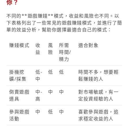
你？
不同的**遊戲賺錢**模式，收益和風險也不同。以
下表格列出了一些常見的遊戲賺錢模式，並進行了簡
單的效益分析，幫助你選擇最適合自己的模式：
賺錢模式
收
風
所需
適合對象
益
險
時間/
精力
掛機挖
低-
低
低
時間不多，想要輕
礦/採集
中
鬆賺錢的人
倒賣遊戲
中-
中
中
對市場敏感，有一
道具
高
定投資經驗的人
參與遊戲
中
低
中
喜歡參與遊戲，追
活動
求穩定收益的人