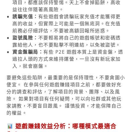
項目，都應該保持警惕。天上不會掉餡餅，高收
益往往伴隨著高風險。
誘騙充值：
有些遊戲會誘騙玩家充值才能獲得更
高的收益，但實際上可能是一個無底洞。在充值
前務必仔細評估，不要被高額回報所迷惑。
盜號風險：
不要輕易將自己的遊戲帳號和密碼透
露給他人，也不要點擊不明連結，以免被盜號。
資金盤騙局：
有些 P2E 遊戲本質上是資金盤，透
過拉人頭的方式來維持運營，一旦沒有新玩家加
入，就會崩盤。
要避免這些陷阱，最重要的是保持理性，不要貪圖小
便宜。 在參與任何遊戲賺錢項目之前，都要做好充
分的調查和評估，了解項目的背景、團隊、以及風
險。 如果對項目有任何疑問，可以向社群或其他玩
家請教，不要盲目跟風。 謹慎投資，才能保障自己
的權益。
遊戲賺錢效益分析：哪種模式最適合