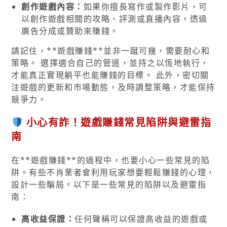
創作遊戲內容：
如果你擅長寫作或製作影片，可
以創作遊戲相關的攻略、評測或直播內容，透過
廣告分成或贊助來賺錢。
請記住，**遊戲賺錢**並非一蹴可幾，需要耐心和
策略。 選擇適合自己的管道，並持之以恆地執行，
才能真正實現躺平也能賺錢的目標。 此外，密切關
注遊戲的更新和市場動態，及時調整策略，才能保持
競爭力。
小心有詐！遊戲賺錢常見陷阱與避雷指
南
在**遊戲賺錢**的過程中，也要小心一些常見的陷
阱。有些不肖業者會利用玩家想要輕鬆賺錢的心理，
設計一些騙局。以下是一些常見的陷阱以及避雷指
南：
高收益保證：
任何聲稱可以保證高收益的遊戲或