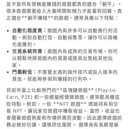
並不是所有號稱能賺錢的遊戲都真的適合「躺平」。
很多遊戲需要投入大量時間和精力才能看到回報。真
正適合**躺平賺錢**的遊戲，通常具備以下特點：
自動化程度高：
遊戲內有許多可以自動進行的活
動，例如自動打怪、自動採集等，讓你可以掛機
也能獲利。
交易系統完善：
遊戲內有成熟的交易市場，你可
以輕鬆地將遊戲內的資源或道具出售給其他玩
家。
門檻較低：
不需要太高的操作技巧或投入過多的
資金，就能夠參與到賺錢的行列中。
目前市面上比較熱門的**區塊鏈遊戲** (Play-to-
Earn, P2E) 和一些模擬經營類遊戲，通常都具備這
些特點。例如，一些 **NFT 遊戲** 透過持有和交
易 NFT，讓玩家在遊戲中賺取收益。 當然，收益也
會隨著遊戲熱度和市場供需而波動，因此選擇遊戲前
務必做好功課，謹慎評估風險。 選擇具有長期發展