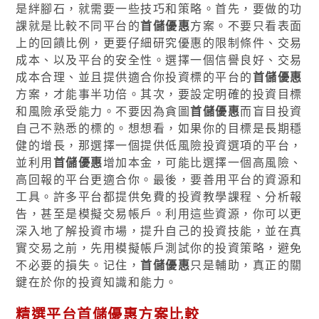
是絆腳石，就需要一些技巧和策略。首先，要做的功
課就是比較不同平台的
首儲優惠
方案。不要只看表面
上的回饋比例，更要仔細研究優惠的限制條件、交易
成本、以及平台的安全性。選擇一個信譽良好、交易
成本合理、並且提供適合你投資標的平台的
首儲優惠
方案，才能事半功倍。其次，要設定明確的投資目標
和風險承受能力。不要因為貪圖
首儲優惠
而盲目投資
自己不熟悉的標的。想想看，如果你的目標是長期穩
健的增長，那選擇一個提供低風險投資選項的平台，
並利用
首儲優惠
增加本金，可能比選擇一個高風險、
高回報的平台更適合你。最後，要善用平台的資源和
工具。許多平台都提供免費的投資教學課程、分析報
告，甚至是模擬交易帳戶。利用這些資源，你可以更
深入地了解投資市場，提升自己的投資技能，並在真
實交易之前，先用模擬帳戶測試你的投資策略，避免
不必要的損失。记住，
首儲優惠
只是輔助，真正的關
鍵在於你的投資知識和能力。
精選平台首儲優惠方案比較