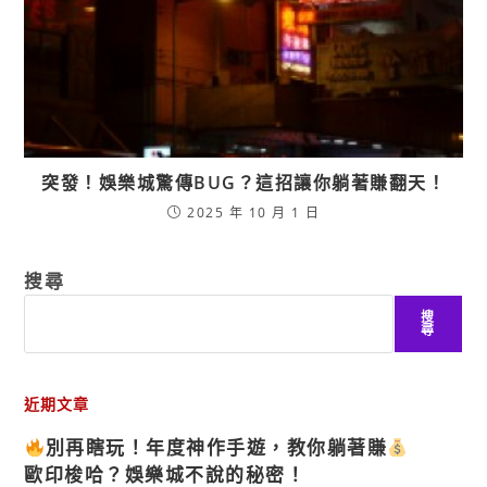
突發！娛樂城驚傳BUG？這招讓你躺著賺翻天！
2025 年 10 月 1 日
搜尋
搜
尋
近期文章
別再瞎玩！年度神作手遊，教你躺著賺
歐印梭哈？娛樂城不說的秘密！