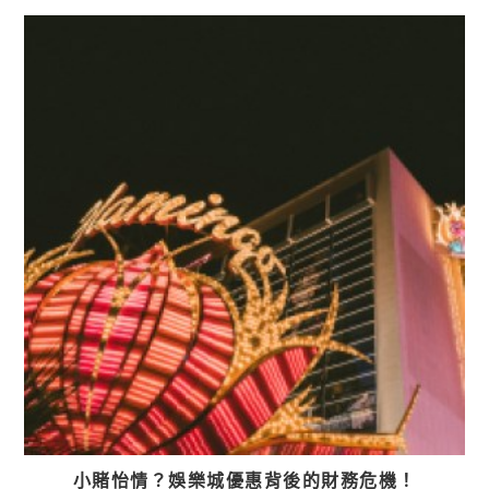
小賭怡情？娛樂城優惠背後的財務危機！