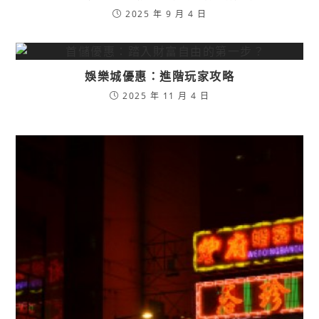
2025 年 9 月 4 日
娛樂城優惠：進階玩家攻略
2025 年 11 月 4 日