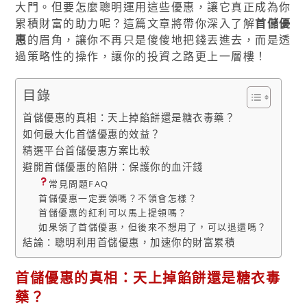
大門。但要怎麼聰明運用這些優惠，讓它真正成為你
累積財富的助力呢？這篇文章將帶你深入了解
首儲優
惠
的眉角，讓你不再只是傻傻地把錢丟進去，而是透
過策略性的操作，讓你的投資之路更上一層樓！
目錄
首儲優惠的真相：天上掉餡餅還是糖衣毒藥？
如何最大化首儲優惠的效益？
精選平台首儲優惠方案比較
避開首儲優惠的陷阱：保護你的血汗錢
常見問題FAQ
首儲優惠一定要領嗎？不領會怎樣？
首儲優惠的紅利可以馬上提領嗎？
如果領了首儲優惠，但後來不想用了，可以退還嗎？
結論：聰明利用首儲優惠，加速你的財富累積
首儲優惠的真相：天上掉餡餅還是糖衣毒
藥？