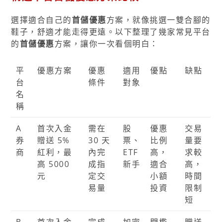
選擇適合自己的
首儲優惠
方案，就像挑選一雙合腳的
鞋子，舒適才能走得更遠。以下整理了幾家常見平台
的
首儲優惠
方案，讓你一次看個明白：
平
優惠方案
優惠
適用
優點
缺點
台
條件
對象
名
稱
A
首次入金
需在
股
優惠
交易
券
贈送 5%
30 天
票、
比例
量要
商
紅利，最
內完
ETF
高，
求較
高 5000
成指
新手
適合
高，
元
定交
小額
時間
易量
投資
限制
短