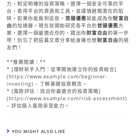
力，制定明確的投資策略。選擇一個安全可靠的平
台，善用平台的資源和工具，並謹慎避開潛在的陷
阱。如果你能做到這些，
首儲優惠
就能成為你
財富自
由
的加速器。現在就開始研究各平台的
首儲優惠
方
案，選擇一個最適合你的，踏出你
財富自由
的第一步
吧！別忘了把這篇文章分享給身邊也想
財富自由
的朋
友們！
**推薦閱讀：**
* [理財新手入門：從零開始建立你的投資組合]
(https://www.example.com/beginner-
investing) – 了解基礎投資概念。
* [風險評估：找出你最適合的投資策略]
(https://www.example.com/risk-assessment)
– 評估個人風險承受能力。
YOU MIGHT ALSO LIKE