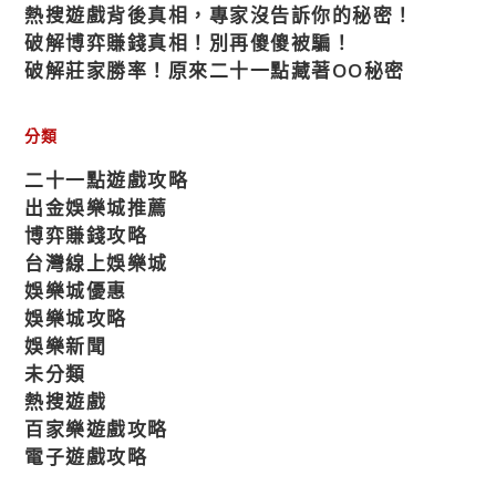
熱搜遊戲背後真相，專家沒告訴你的秘密！
破解博弈賺錢真相！別再傻傻被騙！
破解莊家勝率！原來二十一點藏著OO秘密
分類
二十一點遊戲攻略
出金娛樂城推薦
博弈賺錢攻略
台灣線上娛樂城
娛樂城優惠
娛樂城攻略
娛樂新聞
未分類
熱搜遊戲
百家樂遊戲攻略
電子遊戲攻略