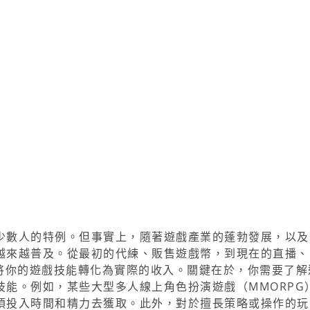
少數人的特例。但事實上，隨著遊戲產業的蓬勃發展，以及
越來越普及。從最初的代練、販售遊戲幣，到現在的直播、
會將你的遊戲技能轉化為實際的收入。關鍵在於，你需要了解
技能。例如，某些大型多人線上角色扮演遊戲（MMORPG
須投入時間和精力去獲取。此外，對於擅長策略或操作的玩