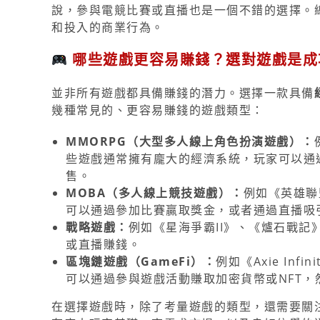
說，參與電競比賽或直播也是一個不錯的選擇。
和投入的商業行為。
哪些遊戲更容易賺錢？選對遊戲是成
並非所有遊戲都具備賺錢的潛力。選擇一款具備
幾種常見的、更容易賺錢的遊戲類型：
MMORPG（大型多人線上角色扮演遊戲）：
些遊戲通常擁有龐大的經濟系統，玩家可以通
售。
MOBA（多人線上競技遊戲）：
例如《英雄聯
可以通過參加比賽贏取獎金，或者通過直播吸
戰略遊戲：
例如《星海爭霸II》、《爐石戰
或直播賺錢。
區塊鏈遊戲（GameFi）：
例如《Axie Inf
可以通過參與遊戲活動賺取加密貨幣或NFT，
在選擇遊戲時，除了考量遊戲的類型，還需要關