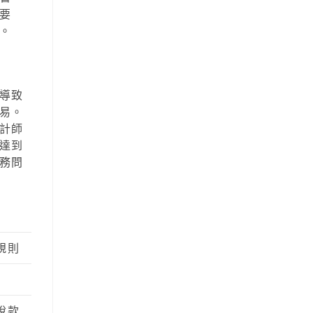
要
。
導致
易。
計師
達到
務問
規則
稅款