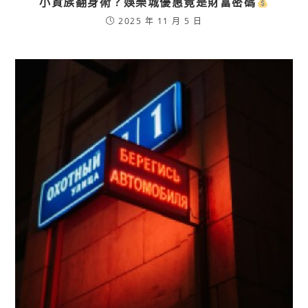
小資族翻身術？娛樂城優惠竟是財富密碼
2025 年 11 月 5 日