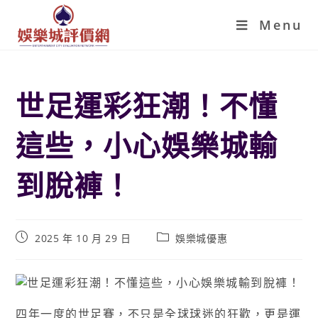
Menu
世足運彩狂潮！不懂
這些，小心娛樂城輸
到脫褲！
2025 年 10 月 29 日
娛樂城優惠
四年一度的世足賽，不只是全球球迷的狂歡，更是運