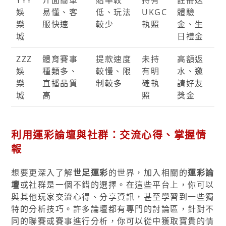
YYY
介面簡單
賠率較
持有
註冊送
娛
易懂、客
低、玩法
UKGC
體驗
樂
服快速
較少
執照
金、生
城
日禮金
ZZZ
體育賽事
提款速度
未持
高額返
娛
種類多、
較慢、限
有明
水、邀
樂
直播品質
制較多
確執
請好友
城
高
照
獎金
利用運彩論壇與社群：交流心得、掌握情
報
想要更深入了解
世足運彩
的世界，加入相關的
運彩論
壇
或社群是一個不錯的選擇。在這些平台上，你可以
與其他玩家交流心得、分享資訊，甚至學習到一些獨
特的分析技巧。許多論壇都有專門的討論區，針對不
同的聯賽或賽事進行分析，你可以從中獲取寶貴的情