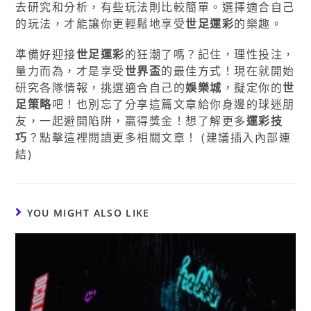
去研究和分析，有些玩法則比較簡單。選擇適合自己
的玩法，才能讓你更輕鬆地享受
世足運彩
的樂趣。
準備好迎接
世足運彩
的狂潮了嗎？記住，理性投注，
量力而為，才是享受
世界盃
的最佳方式！現在就開始
研究各隊情報，挑選適合自己的
娛樂城
，擬定你的
世
足策略
吧！也別忘了分享這篇文章給你身邊的球迷朋
友，一起避開陷阱，贏得獎金！想了解更多
運彩技
巧
？點擊這裡閱讀更多相關文章！ (建議插入內部連
結)
YOU MIGHT ALSO LIKE