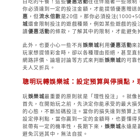
白吃的午餐！這些
優惠活動
往往伴隨著一些限制
你必須達到一定的投注金額，才能提領優惠贈送
惠
，但
流水倍數
是20倍，那你必須投注(1000+5
城
還會限制投注的遊戲種類，例如某些遊戲的投
讀
優惠活動
的條款，了解其中的限制，才能避免
此外，也要小心一些不肖
娛樂城
利用
優惠活動
來
玩家想提領彩金時，卻以各種理由拒絕，甚至直
網路評價、論壇討論等方式來判斷
娛樂城
的可靠
夫人又折兵。
聰明玩轉娛樂城：設定預算與停損點，
玩
娛樂城
最重要的原則就是「理性投注」。就像
首先，在開始玩之前，先決定你能承受的最大損
的心態，不斷加碼投注。當你的損失達到預算上
設定停利點，當你贏到一定的金額時，也要懂得
就帶有一定的機率性，長期下來，
娛樂城
永遠是
避免沉迷其中，無法自拔。