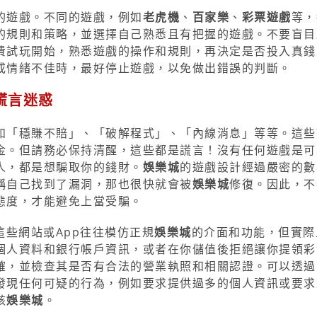
的遊戲。不同的遊戲，例如
老虎機
、
百家樂
、
彩票遊戲
等，
的規則和策略，並選擇自己熟悉且有把握的遊戲。不要盲目
費試玩開始，熟悉遊戲的操作和規則，再決定是否投入真錢
或情緒不佳時，最好停止遊戲，以免做出錯誤的判斷。
謊言迷惑
如「穩賺不賠」、「破解程式」、「內線消息」等等。這些
金。但請務必保持清醒，這些都是謊言！沒有任何遊戲是可
人，都是想騙取你的錢財。
娛樂城
的遊戲設計經過嚴密的數
稱自己找到了漏洞，那也很快就會被
娛樂城
修復。因此，不
態度，才能避免上當受騙。
這些網站或App往往模仿正規
娛樂城
的介面和功能，但實際
個人資料和銀行帳戶資訊，或者在你儲值後拒絕讓你提領彩
確，並檢查其是否有合法的營業執照和相關認證。可以透過
發現任何可疑的行為，例如要求提供過多的個人資訊或要求
該
娛樂城
。