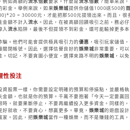
，例如高額的
流水倍數
要求。什麼是
流水倍數
？簡單來說，
的彩金。舉例來說，如果
娛樂城
提供你儲值1000送500的
00)*20 = 30000元，才能把那500元提領出來。而且，很
注金額不計入
流水
。因此，在被高額回饋吸引之前，務必仔
掉入
流水
陷阱，最後不但提領不到彩金，還可能輸掉更多本
詐騙。他們可能會提供極具吸引力的
優惠
，吸引玩家儲值，
接關閉帳號。因此，選擇信譽良好的
娛樂城
非常重要，可以
性。切記，不要貪圖小便宜，選擇來路不明的
娛樂城
，以免
理性投注
投資股票一樣，你需要設定明確的預算和停損點，並嚴格執
失金額，也就是你的預算。千萬不要抱著「今天一定要贏回
限時，就要果斷停止，不要再繼續投入更多資金。同樣的，
見好就收，不要貪心，想贏更多。畢竟，
娛樂城
的遊戲設計
贏家。因此，把
娛樂城
當作一種娛樂，而不是賺錢的工具，