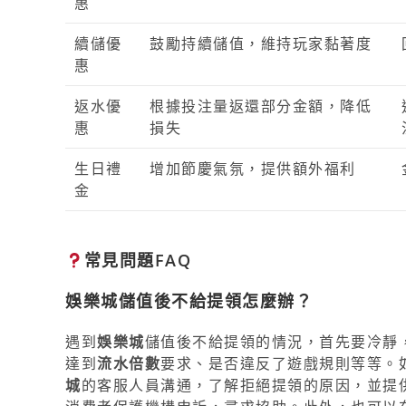
惠
續儲優
鼓勵持續儲值，維持玩家黏著度
惠
返水優
根據投注量返還部分金額，降低
惠
損失
生日禮
增加節慶氣氛，提供額外福利
金
常見問題FAQ
娛樂城儲值後不給提領怎麼辦？
遇到
娛樂城
儲值後不給提領的情況，首先要冷靜
達到
流水倍數
要求、是否違反了遊戲規則等等。
城
的客服人員溝通，了解拒絕提領的原因，並提