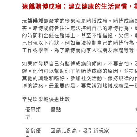
遠離賭博成癮：建立健康的生活習慣，
玩
娛樂城
最嚴重的後果就是賭博成癮。賭博成癮
害。賭博成癮者往往無法控制自己的賭博行為，
的時間和金錢在賭博上，甚至不惜借錢、欠債，
己出現以下症狀，例如無法控制自己的賭博行為
工作或學業、為了賭博而向家人或朋友說謊等等
如果你發現自己有賭博成癮的傾向，不要害怕，
體。他們可以幫助你了解賭博成癮的原因，並提
其他的興趣和嗜好、參加社交活動、保持規律的
博的誘惑。最重要的是，要意識到賭博成癮是一
常見娛樂城優惠比較
優惠類
優點
型
首儲優
回饋比例高，吸引新玩家