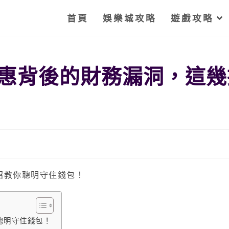
首頁
娛樂城攻略
遊戲攻略
惠背後的財務漏洞，這幾
聰明守住錢包！