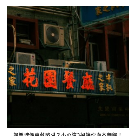
娛樂城優惠藏陷阱？小心這3招讓你血本無歸！