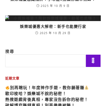
2025 年 10 月 9 日
娛樂城優惠大解密：新手也能變行家
2025 年 10 月 29 日
搜尋
搜
尋
近期文章
別再瞎玩！年度神作手遊，教你躺著賺
歐印梭哈？娛樂城不說的秘密！
熱搜遊戲背後真相，專家沒告訴你的秘密！
破解博弈賺錢真相！別再傻傻被騙！