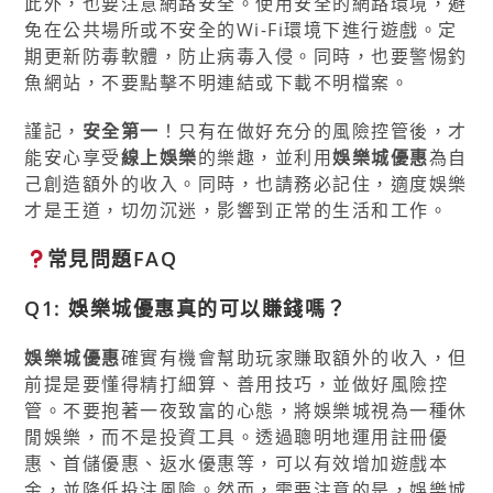
此外，也要注意網路安全。使用安全的網路環境，避
免在公共場所或不安全的Wi-Fi環境下進行遊戲。定
期更新防毒軟體，防止病毒入侵。同時，也要警惕釣
魚網站，不要點擊不明連結或下載不明檔案。
謹記，
安全第一
！只有在做好充分的風險控管後，才
能安心享受
線上娛樂
的樂趣，並利用
娛樂城優惠
為自
己創造額外的收入。同時，也請務必記住，適度娛樂
才是王道，切勿沉迷，影響到正常的生活和工作。
常見問題FAQ
Q1: 娛樂城優惠真的可以賺錢嗎？
娛樂城優惠
確實有機會幫助玩家賺取額外的收入，但
前提是要懂得精打細算、善用技巧，並做好風險控
管。不要抱著一夜致富的心態，將娛樂城視為一種休
閒娛樂，而不是投資工具。透過聰明地運用註冊優
惠、首儲優惠、返水優惠等，可以有效增加遊戲本
金，並降低投注風險。然而，需要注意的是，娛樂城