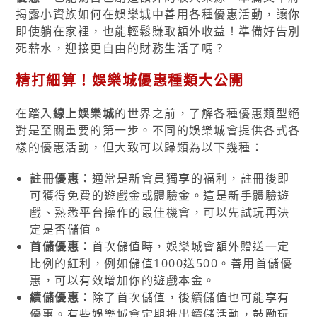
揭露小資族如何在娛樂城中善用各種優惠活動，讓你
即使躺在家裡，也能輕鬆賺取額外收益！準備好告別
死薪水，迎接更自由的財務生活了嗎？
精打細算！娛樂城優惠種類大公開
在踏入
線上娛樂城
的世界之前，了解各種優惠類型絕
對是至關重要的第一步。不同的娛樂城會提供各式各
樣的優惠活動，但大致可以歸類為以下幾種：
註冊優惠：
通常是新會員獨享的福利，註冊後即
可獲得免費的遊戲金或體驗金。這是新手體驗遊
戲、熟悉平台操作的最佳機會，可以先試玩再決
定是否儲值。
首儲優惠：
首次儲值時，娛樂城會額外贈送一定
比例的紅利，例如儲值1000送500。善用首儲優
惠，可以有效增加你的遊戲本金。
續儲優惠：
除了首次儲值，後續儲值也可能享有
優惠。有些娛樂城會定期推出續儲活動，鼓勵玩