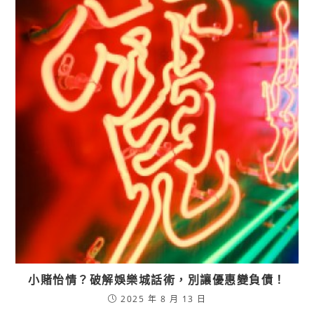
小賭怡情？破解娛樂城話術，別讓優惠變負債！
2025 年 8 月 13 日