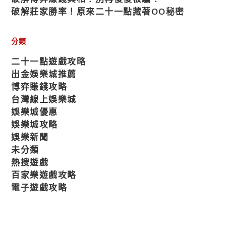
破解莊家勝率！原來二十一點藏著OO秘密
分類
二十一點遊戲攻略
出金娛樂城推薦
博弈賺錢攻略
台灣線上娛樂城
娛樂城優惠
娛樂城攻略
娛樂新聞
未分類
熱搜遊戲
百家樂遊戲攻略
電子遊戲攻略