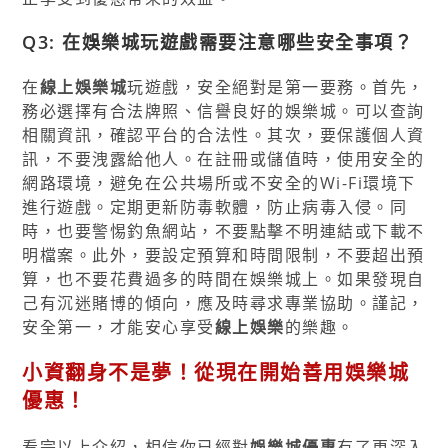
Q3: 在娛樂城玩遊戲需要注意哪些安全事項？
在
線上娛樂城
玩遊戲，安全絕對是第一要務。首先，
務必選擇有合法牌照、信譽良好的娛樂城。可以查詢
相關資訊，確認平台的合法性。其次，要保護個人資
訊，不要洩露給他人。在註冊或儲值時，使用安全的
網路環境，避免在公共場所或不安全的Wi-Fi環境下
進行遊戲。定期更新防毒軟體，防止病毒入侵。同
時，也要警惕釣魚網站，不要點擊不明連結或下載不
明檔案。此外，要設定預算和時間限制，不要超出預
算，也不要花費過多的時間在娛樂城上。如果發現自
己有沉迷賭博的傾向，應及時尋求專業協助。謹記，
安全第一，才能安心享受
線上娛樂
的樂趣。
小資翻身不是夢！從現在開始善用娛樂城
優惠！
看完以上介紹，相信你已經對
娛樂城優惠
有了更深入