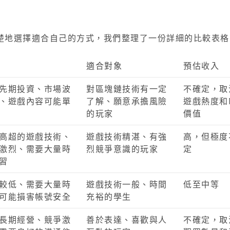
楚地選擇適合自己的方式，我們整理了一份詳細的比較表格
適合對象
預估收入
先期投資、市場波
對區塊鏈技術有一定
不確定，取
、遊戲內容可能單
了解、願意承擔風險
遊戲熱度和N
的玩家
價值
高超的遊戲技術、
遊戲技術精湛、有強
高，但極度
激烈、需要大量時
烈競爭意識的玩家
定
習
較低、需要大量時
遊戲技術一般、時間
低至中等
可能損害帳號安全
充裕的學生
長期經營、競爭激
善於表達、喜歡與人
不確定，取