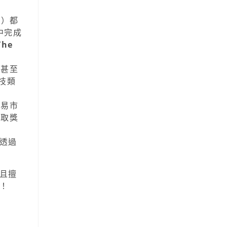
等）都
中完成
The
，甚至
技類
交易市
賺取獎
透過
且擅
！