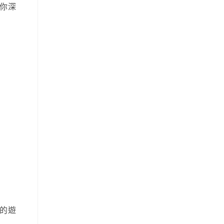
你深
的遊