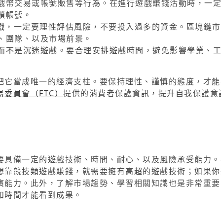
戲幣交易或帳號販售等行為。在進行遊戲賺錢活動時，一
鎖帳號。
遊戲，一定要理性評估風險，不要投入過多的資金。區塊鏈
、團隊、以及市場前景。
而不是沉迷遊戲。要合理安排遊戲時間，避免影響學業、
把它當成唯一的經濟支柱。要保持理性、謹慎的態度，才能
委員會（FTC）
提供的消費者保護資訊，提升自我保護意
要具備一定的遊戲技術、時間、耐心、以及風險承受能力。
想靠競技類遊戲賺錢，就需要擁有高超的遊戲技術；如果你
演能力。此外，了解市場趨勢、學習相關知識也是非常重要
和時間才能看到成果。