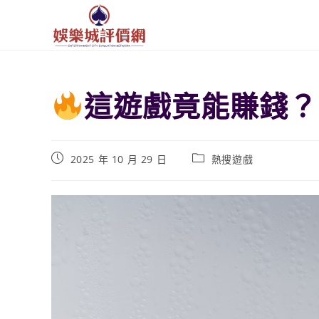
這遊戲竟能賺錢？
2025 年 10 月 29 日
熱搜遊戲