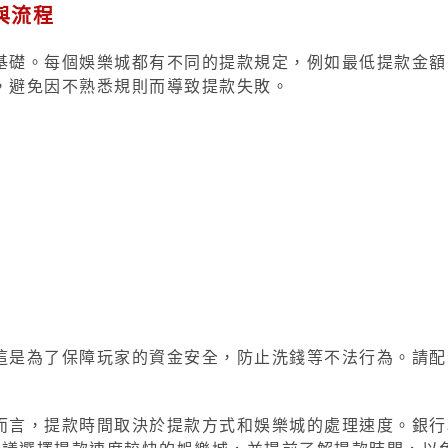
與流程
基礎。每個娛樂城都有不同的提款規定，例如最低提款金額
，避免因不熟悉規則而導致提款失敗。
這是為了保障玩家的資金安全，防止洗錢等不法行為。請配
而言，提款時間取決於提款方式和娛樂城的處理速度。銀行