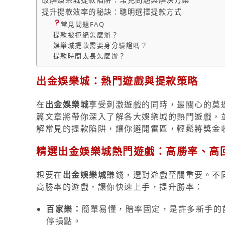
提升提款效率的秘訣：聰明選擇提款方式
常見問題FAQ
提款被拒絕怎麼辦？
娛樂城提款需要身分驗證嗎？
提款時間太長怎麼辦？
出金娛樂城：熱門遊戲與提款策略
在
出金娛樂城
享受刺激遊戲的同時，最關心的莫
篇文章將帶你深入了解各大娛樂城的熱門遊戲，
解常見的提款陷阱，讓你避開雷區，輕鬆將獎金
精選出金娛樂城熱門遊戲：高勝率、高
想要在
出金娛樂城
賺錢，選對遊戲至關重要。不
高勝率的遊戲，讓你快速上手，提升勝率：
百家樂：
簡單易懂，賠率固定，是許多新手的
停損點。