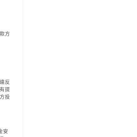
款方
違反
有提
方投
金安