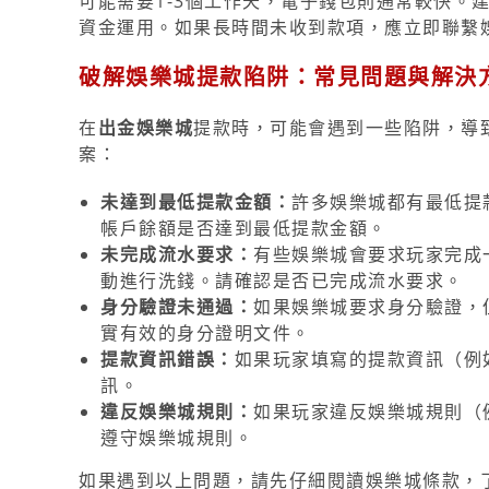
可能需要1-3個工作天，電子錢包則通常較快。
資金運用。如果長時間未收到款項，應立即聯繫
破解娛樂城提款陷阱：常見問題與解決
在
出金娛樂城
提款時，可能會遇到一些陷阱，導
案：
未達到最低提款金額：
許多娛樂城都有最低提
帳戶餘額是否達到最低提款金額。
未完成流水要求：
有些娛樂城會要求玩家完成
動進行洗錢。請確認是否已完成流水要求。
身分驗證未通過：
如果娛樂城要求身分驗證，
實有效的身分證明文件。
提款資訊錯誤：
如果玩家填寫的提款資訊（例
訊。
違反娛樂城規則：
如果玩家違反娛樂城規則（
遵守娛樂城規則。
如果遇到以上問題，請先仔細閱讀娛樂城條款，