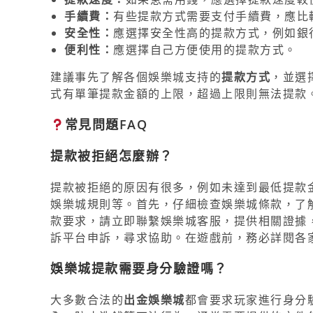
手續費：
有些提款方式需要支付手續費，應比
安全性：
應選擇安全性高的提款方式，例如銀
便利性：
應選擇自己方便使用的提款方式。
建議事先了解各個娛樂城支持的
提款方式
，並選
式有單筆提款金額的上限，超過上限則無法提款
常見問題FAQ
提款被拒絕怎麼辦？
提款被拒絕的原因有很多，例如未達到最低提款
娛樂城規則等。首先，仔細檢查娛樂城條款，了
款要求，請立即聯繫娛樂城客服，提供相關證據
訴平台申訴，尋求協助。在遊戲前，務必詳閱各
娛樂城提款需要身分驗證嗎？
大多數合法的
出金娛樂城
都會要求玩家進行身分驗證