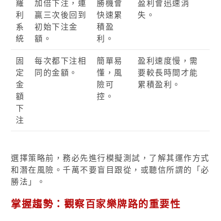
羅
加倍下注，連
勝機會
盈利會迅速消
利
贏三次後回到
快速累
失。
系
初始下注金
積盈
統
額。
利。
固
每次都下注相
簡單易
盈利速度慢，需
定
同的金額。
懂，風
要較長時間才能
金
險可
累積盈利。
額
控。
下
注
選擇策略前，務必先進行模擬測試，了解其運作方式
和潛在風險。千萬不要盲目跟從，或聽信所謂的「必
勝法」。
掌握趨勢：觀察百家樂牌路的重要性