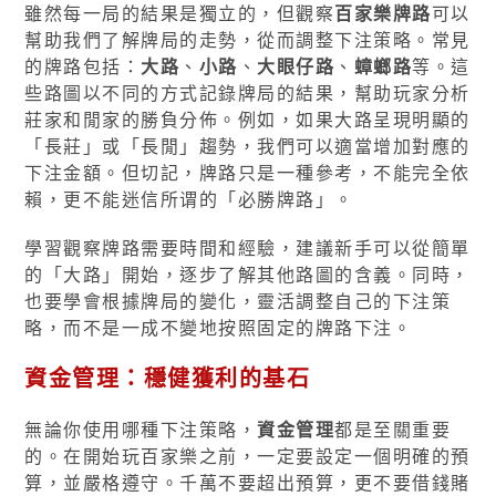
雖然每一局的結果是獨立的，但觀察
百家樂牌路
可以
幫助我們了解牌局的走勢，從而調整下注策略。常見
的牌路包括：
大路
、
小路
、
大眼仔路
、
蟑螂路
等。這
些路圖以不同的方式記錄牌局的結果，幫助玩家分析
莊家和閒家的勝負分佈。例如，如果大路呈現明顯的
「長莊」或「長閒」趨勢，我們可以適當增加對應的
下注金額。但切記，牌路只是一種參考，不能完全依
賴，更不能迷信所谓的「必勝牌路」。
學習觀察牌路需要時間和經驗，建議新手可以從簡單
的「大路」開始，逐步了解其他路圖的含義。同時，
也要學會根據牌局的變化，靈活調整自己的下注策
略，而不是一成不變地按照固定的牌路下注。
資金管理：穩健獲利的基石
無論你使用哪種下注策略，
資金管理
都是至關重要
的。在開始玩百家樂之前，一定要設定一個明確的預
算，並嚴格遵守。千萬不要超出預算，更不要借錢賭