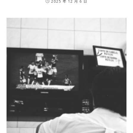
2025 年 12 月 6 日