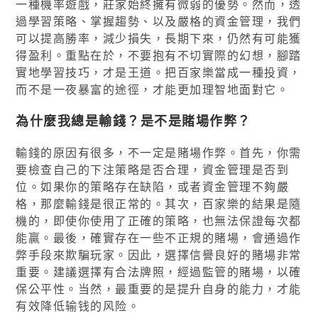
一種機率遊戲，莊家始終擁有微弱的優勢。然而，透
過學習策略、掌握趨勢、以及嚴格的資金管理，我們
可以提高勝率，減少損失，長期下來，仍然有可能獲
得盈利。重點在於，不要抱有不切實際的幻想，腳踏
實地學習技巧，才是王道。把百家樂當成一種投資，
而不是一夜暴富的途徑，才能更加理智地面對它。
為什麼我總是輸錢？是不是賭場作弊？
輸錢的原因有很多，不一定是賭場作弊。首先，你需
要檢查自己的下注策略是否合理，資金管理是否到
位。如果你的策略存在缺陷，或者資金管理不夠嚴
格，那麼輸錢是很正常的。其次，百家樂的結果是隨
機的，即使你使用了正確的策略，也無法保證每次都
能贏。最後，確實存在一些不正規的賭場，會通過作
弊手段來欺騙玩家。因此，選擇信譽良好的賭場非常
重要。建議選擇有合法牌照，經過監管的賭場，以確
保公平性。当然，最重要的是提升自身的能力，才能
有效降低输钱的风险。