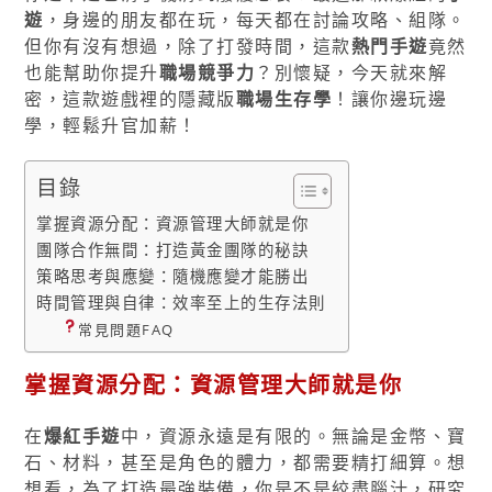
遊
，身邊的朋友都在玩，每天都在討論攻略、組隊。
但你有沒有想過，除了打發時間，這款
熱門手遊
竟然
也能幫助你提升
職場競爭力
？別懷疑，今天就來解
密，這款遊戲裡的隱藏版
職場生存學
！讓你邊玩邊
學，輕鬆升官加薪！
目錄
掌握資源分配：資源管理大師就是你
團隊合作無間：打造黃金團隊的秘訣
策略思考與應變：隨機應變才能勝出
時間管理與自律：效率至上的生存法則
常見問題FAQ
掌握資源分配：資源管理大師就是你
在
爆紅手遊
中，資源永遠是有限的。無論是金幣、寶
石、材料，甚至是角色的體力，都需要精打細算。想
想看，為了打造最強裝備，你是不是絞盡腦汁，研究