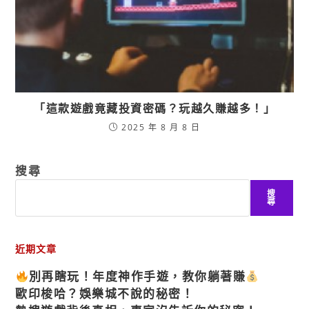
「這款遊戲竟藏投資密碼？玩越久賺越多！」
2025 年 8 月 8 日
搜尋
搜
尋
近期文章
別再瞎玩！年度神作手遊，教你躺著賺
歐印梭哈？娛樂城不說的秘密！