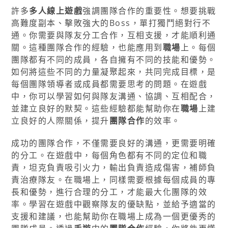
許多
多人線上遊戲
強調團隊合作的重要性。想要挑戰
高難度副本、擊敗強大的Boss，單打獨鬥絕對行不
通。你需要與隊友分工合作，互相支援，才能順利通
關。這種團隊合作的經驗，也能應用到
職場
上。每個
團隊都有不同的成員，各自擁有不同的技能和優勢。
如何將這些不同的力量凝聚起來，共同完成目標，是
每個團隊領導者或成員都需要思考的問題。在遊戲
中，你可以學習如何與隊友溝通、協調、互相配合，
並建立良好的默契。這些經驗都能幫助你在
職場
上建
立良好的人際關係，提升
團隊合作
的效率。
成功的團隊合作，不僅需要良好的溝通，更需要明確
的分工。在遊戲中，每個角色都有不同的定位和職
責，坦克負責吸引火力，輸出負責造成傷害，補師負
責治療隊友。在職場上，同樣需要根據每個成員的專
長和優勢，進行合理的分工，才能最大化團隊的效
率。學習在遊戲中觀察隊友的優缺點，並給予適當的
支援和建議，也能幫助你在職場上成為一個更優秀的