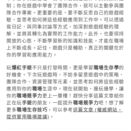
制；你在遊戲中學會了團隊合作，就可以主動參與團
隊合作專案。更重要的是，要不斷反思自己的遊戲經
驗，並思考如何將這些經驗應用到工作中。可以透過
寫日記、與同事討論等方式，加深對遊戲經驗的理
解，並將其轉化為實際的工作能力。此外，也要保持
開放的心態，不斷學習新的知識和技能，才能在職場
上不斷成長。記住，遊戲只是輔助，真正的關鍵在於
你的學習和應用能力。
玩
爆紅手遊
不只是打發時間，更是學習
職場生存學
的
好機會。下次玩遊戲時，不妨多留意遊戲中的策略、
團隊合作、資源管理等元素，並思考如何將這些經驗
應用到你的
職場
生涯中。現在就開始，邊玩邊學，讓
你的
職場競爭力
更上一層樓！趕快分享這篇文章給你
正在玩
手遊
的朋友，一起提升
職場競爭力
吧！想了解
更多
職場生存技巧
，可以參考
這篇文章 (權威網站，
提供實用職場建議)
。