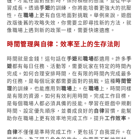
性
，才能在面對挫折時，保持積極的態度，並從中學
習成長。透過
手遊
的訓練，你將能培養更強大的抗壓
性，在
職場
上更有自信地面對挑戰。舉例來說，遊戲
改版後舊的攻略失效，你需要立即尋找新的方法，就
像職場上遇到新的政策一樣，需要快速適應。
時間管理與自律：效率至上的生存法則
時間就是金錢！這句話在
手遊
和
職場
都適用。許多
手
遊
都有每日任務、活動等，需要玩家在特定的時間內
完成。如何合理安排時間，在有限的時間內完成最多
的任務，是每個玩家都需要面對的挑戰。這種
時間管
理
的訓練，也能應用到
職場
上。在
職場
上，時間同樣
是有限的資源，如何有效利用時間，完成工作目標，
是每個職場人都必須具備的技能。學習在遊戲中規劃
時間、設定優先順序，並養成良好的
自律
習慣，能幫
助你在職場上更有效率地完成工作，提升
工作效率
。
自律
不僅僅是準時完成工作，更包括了自我提升。在