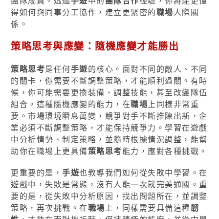
團隊成員。透過
手遊
中的
團隊合作
經驗，你將能更懂
得如何與同事分工協作，建立更緊密的
職場
人際關
係。
策略思考與應變：隨機應變才能勝出
策略思考
是任何
手遊
的核心。面對不同的敵人、不同
的關卡，你需要不斷調整策略，才能順利過關。有時
候，你可能需要更換裝備、調整技能，甚至改變隊伍
組合。這種隨機應變的能力，在
職場
上同樣非常重
要。市場環境瞬息萬變，競爭對手不斷推陳出新，企
業必須不斷調整策略，才能保持競爭力。學習在遊戲
中分析情勢、制定策略，並隨時根據情況調整，能幫
助你在職場上更具備
策略思考
能力，應對各種挑戰。
更重要的是，
手遊
也教導我們如何從失敗中學習。在
遊戲中，失敗是常態，沒有人能一次就完美通關。重
要的是，從失敗中分析原因，找出問題所在，並調整
策略，再次挑戰。在
職場
上，同樣需要具備這種
韌