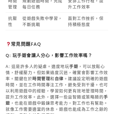
時間
規劃遊戲時間，完成
安排工作行程，提
管理
每日任務
升工作效率
抗壓
從遊戲失敗中學習，
面對工作挫折，保
性
不斷挑戰
持積極態度
常見問題FAQ
Q: 玩手遊會讓人分心，影響工作效率嗎？
A: 這是許多人的疑慮。適度地玩
手遊
，可以放鬆心
情，舒緩壓力。但如果過度沉迷，確實會影響工作效
率。關鍵在於
時間管理
和
自律
。建議設定明確的遊戲
時間，並在工作時間專注工作，避免受到干擾。也可
以利用遊戲中的經驗，學習如何更有效地管理時間，
提升工作效率。此外，選擇一些益智類或策略類的
手
遊
，也能在遊戲中鍛鍊思考能力，對工作也有幫助。
就像工作需要適當的休息，遊戲也能成為工作之餘的