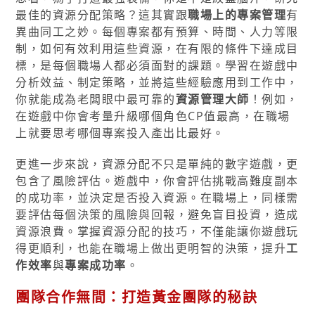
最佳的資源分配策略？這其實跟
職場上的專案管理
有
異曲同工之妙。每個專案都有預算、時間、人力等限
制，如何有效利用這些資源，在有限的條件下達成目
標，是每個職場人都必須面對的課題。學習在遊戲中
分析效益、制定策略，並將這些經驗應用到工作中，
你就能成為老闆眼中最可靠的
資源管理大師
！例如，
在遊戲中你會考量升級哪個角色CP值最高，在職場
上就要思考哪個專案投入產出比最好。
更進一步來說，資源分配不只是單純的數字遊戲，更
包含了風險評估。遊戲中，你會評估挑戰高難度副本
的成功率，並決定是否投入資源。在職場上，同樣需
要評估每個決策的風險與回報，避免盲目投資，造成
資源浪費。掌握資源分配的技巧，不僅能讓你遊戲玩
得更順利，也能在職場上做出更明智的決策，提升
工
作效率
與
專案成功率
。
團隊合作無間：打造黃金團隊的秘訣