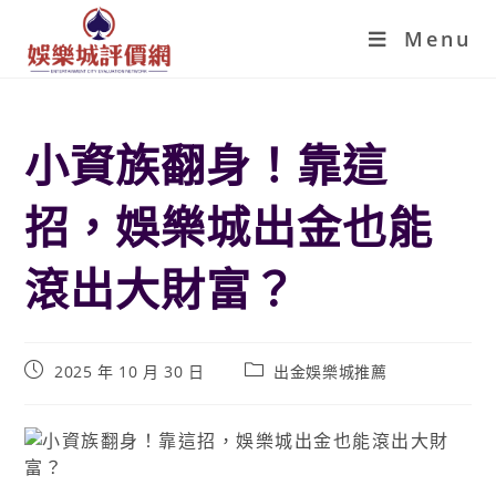
Menu
小資族翻身！靠這
招，娛樂城出金也能
滾出大財富？
2025 年 10 月 30 日
出金娛樂城推薦