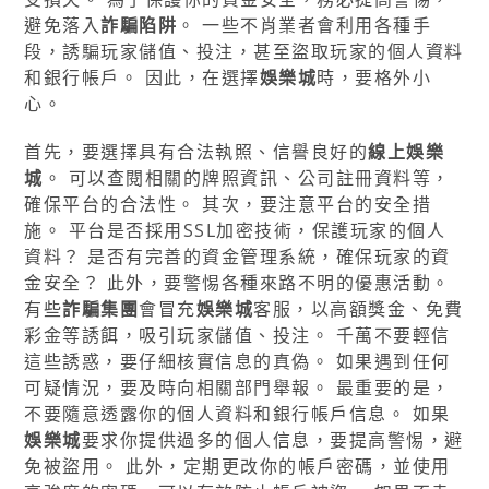
避免落入
詐騙陷阱
。 一些不肖業者會利用各種手
段，誘騙玩家儲值、投注，甚至盜取玩家的個人資料
和銀行帳戶。 因此，在選擇
娛樂城
時，要格外小
心。
首先，要選擇具有合法執照、信譽良好的
線上娛樂
城
。 可以查閱相關的牌照資訊、公司註冊資料等，
確保平台的合法性。 其次，要注意平台的安全措
施。 平台是否採用SSL加密技術，保護玩家的個人
資料？ 是否有完善的資金管理系統，確保玩家的資
金安全？ 此外，要警惕各種來路不明的優惠活動。
有些
詐騙集團
會冒充
娛樂城
客服，以高額獎金、免費
彩金等誘餌，吸引玩家儲值、投注。 千萬不要輕信
這些誘惑，要仔細核實信息的真偽。 如果遇到任何
可疑情況，要及時向相關部門舉報。 最重要的是，
不要隨意透露你的個人資料和銀行帳戶信息。 如果
娛樂城
要求你提供過多的個人信息，要提高警惕，避
免被盜用。 此外，定期更改你的帳戶密碼，並使用