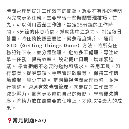
時間管理是提升工作效率的關鍵。想要在有限的時間
內完成更多任務，需要學習一些
時間管理技巧
。首
先，可以利用
番茄工作法
，設定25分鐘的工作時
間，5分鐘的休息時間，幫助集中注意力。 制定
每日
計畫
，將任務按照重要性、緊急程度排序。 運用
GTD（Getting Things Done）
方法，將所有任
務記錄下來，並分類整理。 避免
多工處理
，專注於
單一任務，提高效率。 設定
截止日期
，增加緊迫
感。 學會
拒絕
不必要的邀約和請求。 善用
工具
，如
行事曆、提醒事項、專案管理軟體等。 保持
工作環
境整潔
，減少干擾。 定期
檢視
時間管理策略，並進
行調整。 透過
有效時間管理
，就能提升工作效率，
減少壓力，擁有更多屬於自己的時間。 學習
優先排
序
，將精力放在最重要的任務上，才能取得最大的成
果。
常見問題FAQ