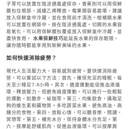
子等可以放置在陰涼通風處保存，香蕉則可以用保鮮
膜包住根部，減緩乙烯釋放。莓果類容易腐壞，建議
放入保鮮盒中冷藏，並在食用前才清洗。柑橘類水果
可以放置在網袋中，掛在陰涼通風處。切開的水果容
易氧化，可以用保鮮膜包覆或放入保鮮盒中冷藏，並
盡快食用。
水果保鮮技巧
能延長水果的保存期限，
讓你隨時都能享用到新鮮美味的水果。
如何快速消除疲勞？
現代人生活壓力大，容易感到疲勞。要快速消除疲
勞，可以嘗試以下方法：首先，確保充足的睡眠，每
天至少睡足7-8小時。其次，適度運動能促進血液循
環，釋放壓力，但避免過度運動。可以進行一些輕鬆
的運動，如散步、瑜珈等。第三，均衡飲食，攝取足
夠的維生素和礦物質。多吃蔬菜水果，避免高油、高
糖分的食物。第四，放鬆心情，可以聽音樂、閱讀、
冥想等。第五，補充水分，保持身體水分充足。第
六，按摩能舒緩肌肉，促進血液循環。可以按摩肩