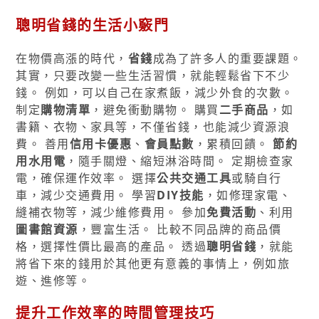
聰明省錢的生活小竅門
在物價高漲的時代，
省錢
成為了許多人的重要課題。
其實，只要改變一些生活習慣，就能輕鬆省下不少
錢。 例如，可以自己在家煮飯，減少外食的次數。
制定
購物清單
，避免衝動購物。 購買
二手商品
，如
書籍、衣物、家具等，不僅省錢，也能減少資源浪
費。 善用
信用卡優惠
、
會員點數
，累積回饋。
節約
用水用電
，隨手關燈、縮短淋浴時間。 定期檢查家
電，確保運作效率。 選擇
公共交通工具
或騎自行
車，減少交通費用。 學習
DIY技能
，如修理家電、
縫補衣物等，減少維修費用。 參加
免費活動
、利用
圖書館資源
，豐富生活。 比較不同品牌的商品價
格，選擇性價比最高的產品。 透過
聰明省錢
，就能
將省下來的錢用於其他更有意義的事情上，例如旅
遊、進修等。
提升工作效率的時間管理技巧