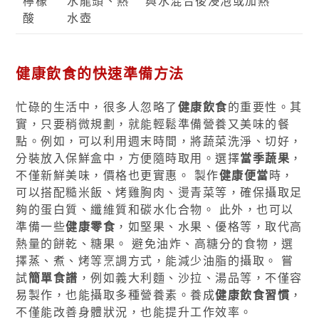
檸檬
水龍頭、熱
與水混合後浸泡或加熱
酸
水壺
健康飲食的快速準備方法
忙碌的生活中，很多人忽略了
健康飲食
的重要性。其
實，只要稍微規劃，就能輕鬆準備營養又美味的餐
點。例如，可以利用週末時間，將蔬菜洗淨、切好，
分裝放入保鮮盒中，方便隨時取用。選擇
當季蔬果
，
不僅新鮮美味，價格也更實惠。 製作
健康便當
時，
可以搭配糙米飯、烤雞胸肉、燙青菜等，確保攝取足
夠的蛋白質、纖維質和碳水化合物。 此外，也可以
準備一些
健康零食
，如堅果、水果、優格等，取代高
熱量的餅乾、糖果。 避免油炸、高糖分的食物，選
擇蒸、煮、烤等烹調方式，能減少油脂的攝取。 嘗
試
簡單食譜
，例如義大利麵、沙拉、湯品等，不僅容
易製作，也能攝取多種營養素。養成
健康飲食習慣
，
不僅能改善身體狀況，也能提升工作效率。