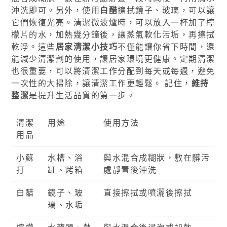
沖洗即可。另外，使用
白醋
擦拭鏡子、玻璃，可以讓
它們恢復光亮。清潔微波爐時，可以放入一杯加了檸
檬片的水，加熱幾分鐘後，讓蒸氣軟化污垢，再擦拭
乾淨。這些
居家清潔小技巧
不僅能讓你省下時間，還
能減少清潔劑的使用，讓居家環境更健康。定期清潔
也很重要，可以將清潔工作分配到每天或每週，避免
一次性的大掃除，讓清潔工作更輕鬆。 記住，
維持
整潔
是提升生活品質的第一步。
清潔
用途
使用方法
用品
小蘇
水槽、浴
與水混合成糊狀，敷在髒污
打
缸、烤箱
處靜置後沖洗
白醋
鏡子、玻
直接擦拭或噴灑後擦拭
璃、水垢