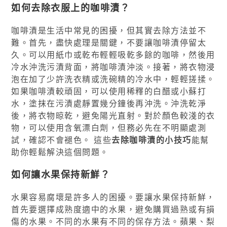
如何去除衣服上的咖啡漬？
咖啡漬是生活中常見的困擾，但其實去除方法並不
難。首先，盡快處理是關鍵，不要讓咖啡漬停留太
久。可以用紙巾或乾布輕輕吸乾多餘的咖啡，然後用
冷水沖洗污漬背面，將咖啡漬沖淡。接著，將衣物浸
泡在加了少許洗衣精或洗碗精的冷水中，輕輕搓揉。
如果咖啡漬較頑固，可以使用稀釋的白醋或小蘇打
水，塗抹在污漬處靜置幾分鐘後再沖洗。沖洗乾淨
後，將衣物晾乾，避免陽光直射。對於顏色較淺的衣
物，可以使用含氧漂白劑，但務必先在不明顯處測
試，確認不會褪色。 這些
去除咖啡漬的小技巧
能幫
助你輕鬆解決這個問題。
如何讓水果保持新鮮？
水果容易腐壞是許多人的困擾。要讓水果保持新鮮，
首先要選擇成熟度適中的水果，避免購買過熟或有損
傷的水果。不同的水果有不同的保存方法。蘋果、梨