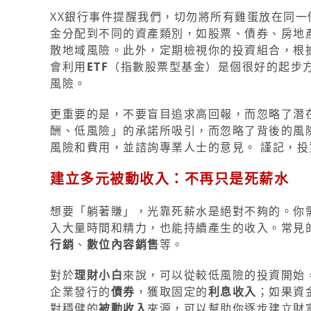
XX銀行事件提醒我們，切勿將所有雞蛋放在同一
金分配到不同的資產類別，如股票、債券、房地
散地域風險。此外，定期檢視你的投資組合，根
會利用
ETF
（指數股票型基金）是個很好的起步
風險。
更重要的是，不要盲目追求高回報，而忽略了潛
酬、低風險」的承諾所吸引，而忽略了背後的風
風險和費用，並諮詢專業人士的意見。 謹記，
建立多元被動收入：不再只是死薪水
想要「躺著賺」，光靠死薪水是絕對不夠的。你
入大量時間和精力，也能持續產生的收入。常見
行銷
、
數位內容銷售
等。
對於
理財小白
來說，可以從較低風險的投資開始
企業發行的
債券
，獲取固定的
利息收入
；如果資
對穩健的
被動收入
來源，可以幫助你逐步建立財