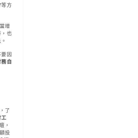
會
等方
當增
時，也
先。
不要因
財務自
，了
財工
壇，
額投