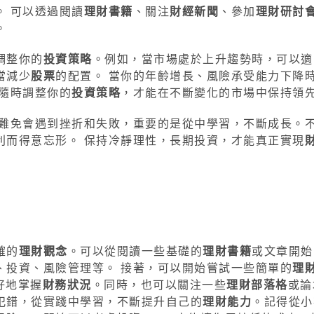
。 可以透過閱讀
理財書籍
、關注
財經新聞
、參加
理財研討
。
調整你的
投資策略
。例如，當市場處於上升趨勢時，可以適
當減少
股票
的配置。 當你的年齡增長、風險承受能力下降
，隨時調整你的
投資策略
，才能在不斷變化的市場中保持領
難免會遇到挫折和失敗，重要的是從中學習，不斷成長。
利而得意忘形。 保持冷靜理性，長期投資，才能真正實現
確的
理財觀念
。可以從閱讀一些基礎的
理財書籍
或文章開始
、投資、風險管理等。 接著，可以開始嘗試一些簡單的
理
好地掌握
財務狀況
。同時，也可以關注一些
理財部落格
或論
犯錯，從實踐中學習，不斷提升自己的
理財能力
。記得從小