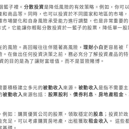
個籃子裡。
分散投資
是降低風險的有效策略。例如，你可
產和商品等。同時，也可以投資於不同國家和地區的市場，
據市場變化和自身風險承受能力進行調整，也是非常重要的
方式，它能讓你輕鬆分散投資於一籃子的股票，降低單一股
在的風險。高回報往往伴隨著高風險，
理財小白
更容易被「
險。在做出任何投資決策之前，務必充分了解投資產品的特
投資的目的是為了讓財富增值，而不是冒險賭博。
需要積極建立多元的
被動收入
來源。
被動收入
是指不需要主
的
被動收入
來源包括：
股票股利
、
債券利息
、
房地產租金
、
，例如：購買優質公司的股票，領取穩定的
股息
；投資於政
金充足，可以考慮購買房地產，出租獲取
租金收入
。 這些
富基礎。