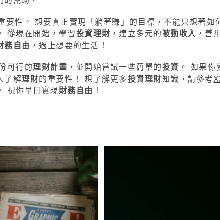
重要性。 想要真正實現「躺著賺」的目標，不能只想著如
。 從現在開始，學習
投資理財
，建立多元的
被動收入
，善
財務自由
，過上想要的生活！
份可行的
理財計畫
，並開始嘗試一些簡單的
投資
。 如果你
人了解
理財
的重要性！ 想了解更多
投資理財
知識，請參考
。 祝你早日實現
財務自由
！