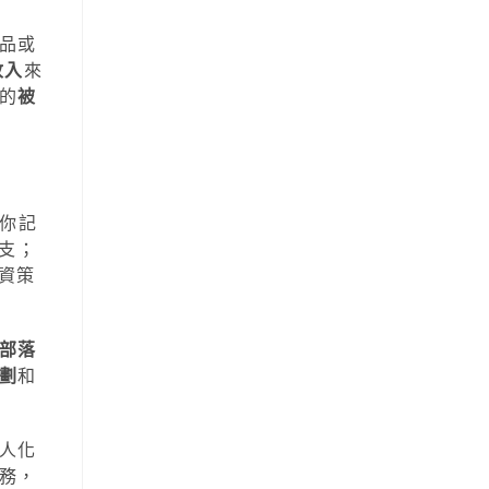
品或
收入
來
的
被
你記
支；
資策
部落
劃
和
人化
務，