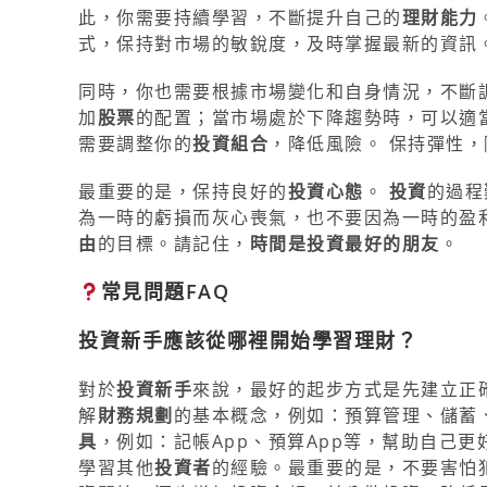
此，你需要持續學習，不斷提升自己的
理財能力
式，保持對市場的敏銳度，及時掌握最新的資訊
同時，你也需要根據市場變化和自身情況，不斷
加
股票
的配置；當市場處於下降趨勢時，可以適
需要調整你的
投資組合
，降低風險。 保持彈性
最重要的是，保持良好的
投資心態
。
投資
的過程
為一時的虧損而灰心喪氣，也不要因為一時的盈
由
的目標。請記住，
時間是投資最好的朋友
。
常見問題FAQ
投資新手應該從哪裡開始學習理財？
對於
投資新手
來說，最好的起步方式是先建立正
解
財務規劃
的基本概念，例如：預算管理、儲蓄
具
，例如：記帳App、預算App等，幫助自己更
學習其他
投資者
的經驗。最重要的是，不要害怕