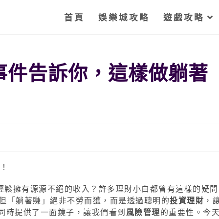
首頁
娛樂城攻略
遊戲攻略
事件告訴你，這樣做躺著
輕鬆擁有源源不絕的收入？許多理財小白都曾有這樣的疑問
！但「躺著賺」絕非不勞而獲，而是透過聰明的
投資理財
，
也同時提供了一面鏡子，讓我們看到
風險管理
的重要性。今