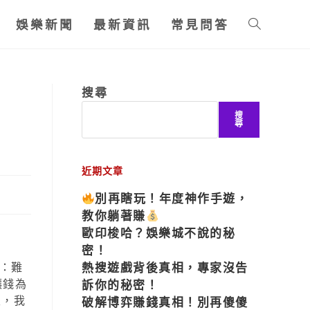
娛樂新聞
最新資訊
常見問答
搜尋
搜
尋
近期文章
別再瞎玩！年度神作手遊，
教你躺著賺
歐印梭哈？娛樂城不說的秘
密！
：難
熱搜遊戲背後真相，專家沒告
讓錢為
訴你的秘密！
天，我
破解博弈賺錢真相！別再傻傻