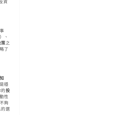
投資
事
）、
決策
之
略了
知
是穩
你的
投
動性
不夠
己的選