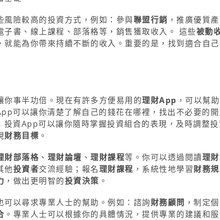
些風險較高的投資方式，例如：參與
聯盟行銷
，推廣優質產
電子書、線上課程、部落格等，銷售獲取收入。 這些
被動
，就能為你帶來持續不斷的收入。重要的是，找到適合自己
讓你事半功倍。現在有許多方便易用的
理財App
，可以幫助
App可以讓你清楚了解自己的錢花在哪裡，找出不必要的開
；投資App可以讓你隨時掌握投資組合的表現，及時調整投
現
財務目標
。
理財部落格
、
理財論壇
、
理財課程
等。你可以透過閱讀
理財
其他
投資者
交流經驗；報名
理財課程
，系統性地學習
財務規
力
，做出更明智的
投資決策
。
也可以尋求專業人士的幫助。例如：諮詢
財務顧問
，制定個
合
。專業人士可以根據你的具體情況，提供專業的建議和服