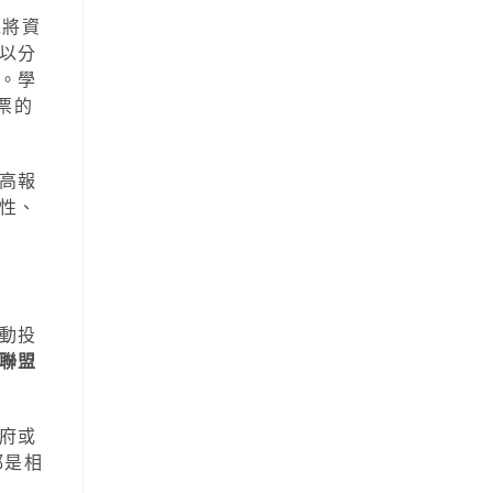
以將資
以分
。學
票的
高報
性、
動投
聯盟
府或
都是相