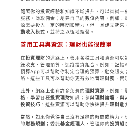
隨著你的投資經驗和知識不斷提升，可以嘗試一
服務，賺取佣金；創建自己的
數位內容
，例如：
源需要投入一定的時間和精力，但一旦建立起來
動收入
模式，並持之以恆地經營。
善用工具與資源：理財也能很簡單
在
投資理財
的道路上，善用各種工具和資源可以
錄收支、管理預算、追蹤投資組合。例如：記帳
預算App可以幫助你制定合理的預算，避免超支
略。這些工具可以幫助你更有效地管理
財務
，實
此外，網路上也有許多免費的
理財資源
，例如：
格
，學習各種
投資理財
知識；參與
理財論壇
，與
投資技巧
。這些資源可以幫助你快速提升
理財能
當然，如果你覺得自己沒有足夠的時間或精力，
的
財務規劃
；委託
基金經理人
，管理你的
投資組