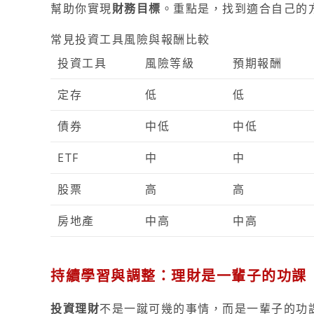
幫助你實現
財務目標
。重點是，找到適合自己的
常見投資工具風險與報酬比較
投資工具
風險等級
預期報酬
定存
低
低
債券
中低
中低
ETF
中
中
股票
高
高
房地產
中高
中高
持續學習與調整：理財是一輩子的功課
投資理財
不是一蹴可幾的事情，而是一輩子的功