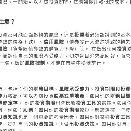
風險。一開始可以考慮投資
ETF
，它能讓你用較低的成本，
注意？
投資都可能面臨虧損的風險，這是
投資者
必須認識到的基本
導致的價格下跌）、
信用風險
（債券發行人違約導致的損失
風險
（貨幣貶值導致的購買力下降）等。 在做出任何
投資
，並評估自己的風險承受能力。切勿盲目追求高回報，而忽
一環，做好
風險控制
，才能在市場中穩健前行。
素，包括：你的
財務目標
、
風險承受能力
、
投資期限
和
投資
能力較高，可以考慮投資
股票
或
房地產
；如果你的
財務目標
券
或
定存
。 你的
投資期限
也會影響
投資工具
的選擇。如果
具
，例如：
股票
；如果你的
投資期限
較短，應該選擇一些波
投資知識
也是一個重要的考量因素。如果你對某種
投資工具
究，提升自己的
投資知識
，再做出
投資決策
。 如果你對自
們的幫助。