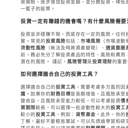
資開始，逐步增加投資金額，並分散投資，降低
一籃子的股票。
投資一定有賺錢的機會嗎？有什麼風險需要
投資並非穩賺不賠，而是存在一定的風險。任何
實。常見的
投資風險
包括：
市場風險
（市場波動
流動性風險
（無法及時將資產變現）、
通貨膨脹
前，務必充分了解投資產品的特性、風險和費用
潛在的風險。 謹記，
風險管理
是
投資理財
的重要
如何選擇適合自己的投資工具？
選擇適合自己的
投資工具
，需要考慮多方面的因
識
。如果你的
財務目標
是長期增值，且風險承受
健收益，且風險承受能力較低，可以考慮投資
債
資期限
較長，可以選擇一些波動性較大的
投資工
較小的
投資工具
，例如：
貨幣基金
。此外，你的
了解，最好不要輕易嘗試。可以先透過學習和研
擇沒有信心，可以諮詢專業的
財務顧問
，尋求他