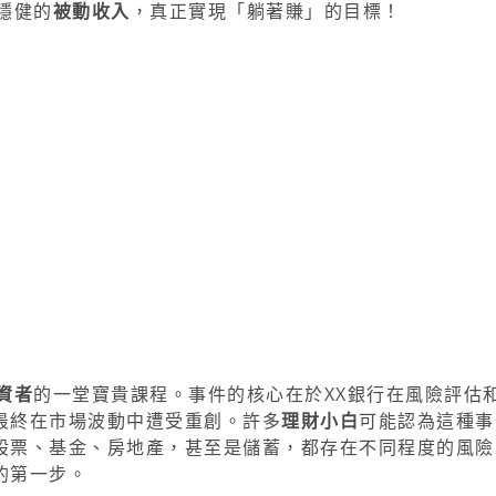
穩健的
被動收入
，真正實現「躺著賺」的目標！
資者
的一堂寶貴課程。事件的核心在於XX銀行在風險評估
最終在市場波動中遭受重創。許多
理財小白
可能認為這種事
股票、基金、房地產，甚至是儲蓄，都存在不同程度的風險
的第一步。