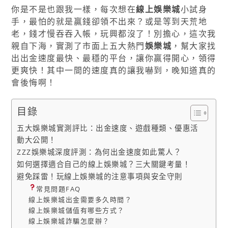
你是不是也跟我一樣，每次想在
線上娛樂城
小試身
手，最怕的就是贏錢卻領不出來？或是等到天荒地
老，錢才慢吞吞入帳，玩興都沒了！別擔心，這次我
親自下海，實測了市面上五大熱門
娛樂城
，幫大家找
出出金速度最快、最穩的平台，讓你贏得開心，領得
更爽快！其中一間的速度真的讓我嚇到，晚知道真的
會後悔啊！
目錄
五大娛樂城實測評比：出金速度、遊戲種類、優惠活
動大公開！
ZZZ娛樂城深度評測：為何出金速度如此驚人？
如何選擇適合自己的線上娛樂城？三大關鍵考量！
避免踩雷！玩線上娛樂城的注意事項與安全守則
常見問題FAQ
線上娛樂城出金需要多久時間？
線上娛樂城儲值有哪些方式？
線上娛樂城詐騙怎麼辦？