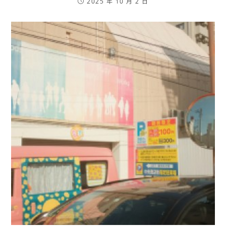
2025 年 10 月 2 日