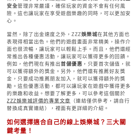
安全
管理非常嚴謹，確保玩家的資金不會有任何風
險。這也讓玩家在享受遊戲樂趣的同時，可以更加安
心。
當然，除了出金速度之外，ZZZ
娛樂城
在其他方面也
表現得相當出色。他們的遊戲畫面非常精美，操作介
面也很流暢，讓玩家可以輕鬆上手。而且，他們還經
常推出各種優惠活動，讓玩家可以獲得更多的回饋。
例如，他們現在有推出
首儲優惠
，只要首次儲值，就
可以獲得額外的獎金。另外，他們還有推薦好友獎
金，只要成功推薦朋友加入，就可以獲得額外的獎
勵。這些優惠活動，都可以讓玩家在遊戲中獲得更多
的樂趣和收益。想要了解更多，可以參考這個關於
ZZZ娛樂城評價的專業文章
（連結僅供參考，請自行
替換成真實連結），裡面有更詳細的介紹。
如何選擇適合自己的線上娛樂城？三大關
鍵考量！