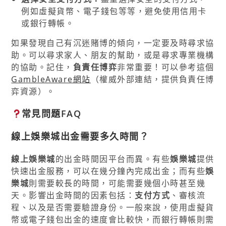
例如虛擬貨幣、電子錢包等等，避免使用信用卡
或銀行轉帳。
如果發現自己有沉迷賭博的傾向，一定要及時尋求協
助。可以尋求家人、朋友的幫助，或是尋求專業機構
的協助。記住，
負責任博弈
非常重要！可以參考這個
GambleAware網站
（權威外部連結，提供負責任博
弈資源）。
常見問題FAQ
線上娛樂城出金需要多久時間？
線上娛樂城
的出金時間因平台而異。有些
娛樂城
提供
快速出金服務，可以在幾分鐘內完成出金；而有些
娛
樂城
則需要較長的時間，可能需要幾個小時甚至幾
天。影響出金時間的因素包括：
支付方式
、審核流
程、以及是否需要驗證身份。一般來說，使用虛擬貨
幣或電子錢包出金的速度會比較快，而銀行轉帳則需