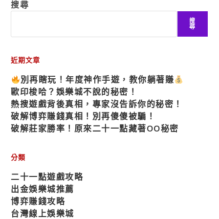
搜尋
搜
尋
近期文章
別再瞎玩！年度神作手遊，教你躺著賺
歐印梭哈？娛樂城不說的秘密！
熱搜遊戲背後真相，專家沒告訴你的秘密！
破解博弈賺錢真相！別再傻傻被騙！
破解莊家勝率！原來二十一點藏著OO秘密
分類
二十一點遊戲攻略
出金娛樂城推薦
博弈賺錢攻略
台灣線上娛樂城