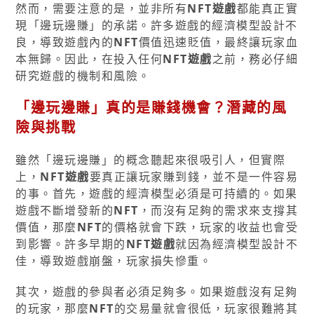
然而，需要注意的是，並非所有
NFT遊戲
都能真正實
現「邊玩邊賺」的承諾。許多遊戲的經濟模型設計不
良，導致遊戲內的
NFT
價值迅速貶值，最終讓玩家血
本無歸。因此，在投入任何
NFT遊戲
之前，務必仔細
研究遊戲的機制和風險。
「邊玩邊賺」真的是賺錢機會？潛藏的風
險與挑戰
雖然「邊玩邊賺」的概念聽起來很吸引人，但實際
上，
NFT遊戲
要真正讓玩家賺到錢，並不是一件容易
的事。首先，遊戲的經濟模型必須是可持續的。如果
遊戲不斷增發新的
NFT
，而沒有足夠的需求來支撐其
價值，那麼
NFT
的價格就會下跌，玩家的收益也會受
到影響。許多早期的
NFT遊戲
就因為經濟模型設計不
佳，導致遊戲崩盤，玩家損失慘重。
其次，遊戲的參與者必須足夠多。如果遊戲沒有足夠
的玩家，那麼
NFT
的交易量就會很低，玩家很難將其