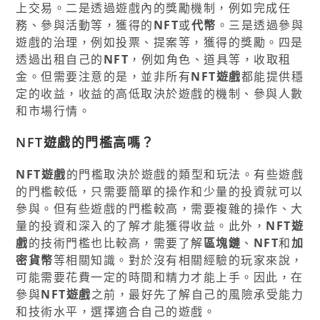
上交易。二是透過遊戲內的獎勵機制，例如完成任
務、參與活動等，獲得的
NFT
或
代幣
。三是透過參與
遊戲的治理，例如投票、提案等，獲得的獎勵。四是
透過出租自己的
NFT
，例如角色、道具等，收取租
金。但需要注意的是，並非所有
NFT遊戲
都能提供穩
定的收益，收益的高低取決於遊戲的機制、參與人數
和市場行情。
NFT遊戲的門檻高嗎？
NFT遊戲
的門檻取決於遊戲的類型和玩法。有些遊戲
的門檻較低，只需要簡單的操作和少量的投資就可以
參與。但有些遊戲的門檻較高，需要複雜的操作、大
量的投資和深入的了解才能獲得收益。此外，
NFT遊
戲
的技術門檻也比較高，需要了解
區塊鏈
、
NFT
和
加
密貨幣
等相關知識。對於沒有相關經驗的玩家來說，
可能需要花費一定的時間和精力才能上手。因此，在
參與
NFT遊戲
之前，最好先了解自己的風險承受能力
和技術水平，選擇適合自己的遊戲。