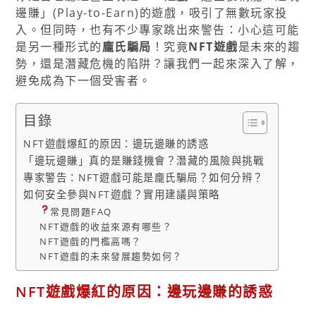
邊賺」(Play-to-Earn)的遊戲，吸引了無數玩家投
入。但同時，也有不少專家跳出來警告：小心這可能
是另一種形式的
龐氏騙局
！究竟
NFT遊戲
是未來的趨
勢，還是潛藏危機的陷阱？讓我們一起來深入了解，
避免成為下一個受害者。
目錄
NFT遊戲爆紅的原因：邊玩邊賺的誘惑
「邊玩邊賺」真的是賺錢機會？潛藏的風險與挑戰
專家警告：NFT遊戲可能是龐氏騙局？如何分辨？
如何安全參與NFT遊戲？實用建議與策略
常見問題FAQ
NFT遊戲的收益來源有哪些？
NFT遊戲的門檻高嗎？
NFT遊戲的未來發展趨勢如何？
NFT遊戲爆紅的原因：邊玩邊賺的誘惑