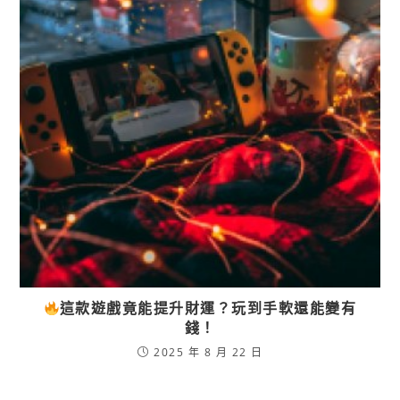
這款遊戲竟能提升財運？玩到手軟還能變有
錢！
2025 年 8 月 22 日