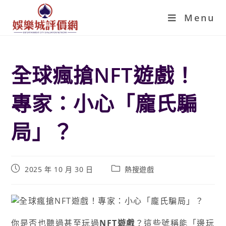
Menu
全球瘋搶NFT遊戲！
專家：小心「龐氏騙
局」？
2025 年 10 月 30 日
熱搜遊戲
你是否也聽過甚至玩過
NFT遊戲
？這些號稱能「邊玩