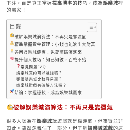
下注，而是真正掌握
提高勝率
的技巧，成為
娛樂城
裡
的贏家！
目錄
破解娛樂城演算法：不再只是靠運氣
精準掌握資金管理：小錢也能滾出大財富
善用娛樂城優惠：免費籌碼滾滾來
提升個人技巧：知己知彼，百戰不殆
常見問題FAQ
娛樂城真的可以賺錢嗎？
哪個娛樂城比較容易贏？
娛樂城遊戲有破解方法嗎？
結論：掌握秘技，成為娛樂城贏家
破解娛樂城演算法：不再只是靠運氣
很多人認為在
娛樂城
玩遊戲就是靠運氣，但事實並非
如此。雖然運氣佔了一部分，但了解
娛樂城遊戲
的運