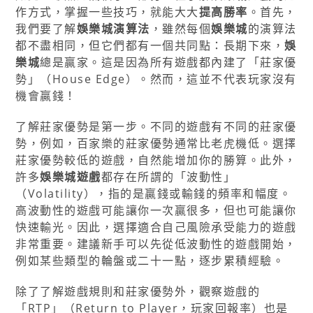
作方式，掌握一些技巧，就能大大
提高勝率
。首先，
我們要了解
娛樂城演算法
，雖然每個
娛樂城
的演算法
都不盡相同，但它們都有一個共同點：長期下來，
娛
樂城
總是贏家。這是因為所有遊戲都內建了「莊家優
勢」（House Edge）。然而，這並不代表玩家沒有
機會贏錢！
了解莊家優勢是第一步。不同的遊戲有不同的莊家優
勢，例如，百家樂的莊家優勢通常比老虎機低。選擇
莊家優勢較低的遊戲，自然能增加你的勝算。此外，
許多
娛樂城遊戲
都存在所謂的「波動性」
（Volatility），指的是贏錢或輸錢的頻率和幅度。
高波動性的遊戲可能讓你一次贏很多，但也可能讓你
快速輸光。因此，選擇適合自己風險承受能力的遊戲
非常重要。建議新手可以先從低波動性的遊戲開始，
例如某些類型的輪盤或二十一點，逐步累積經驗。
除了了解遊戲規則和莊家優勢外，觀察遊戲的
「RTP」（Return to Player，玩家回報率）也是