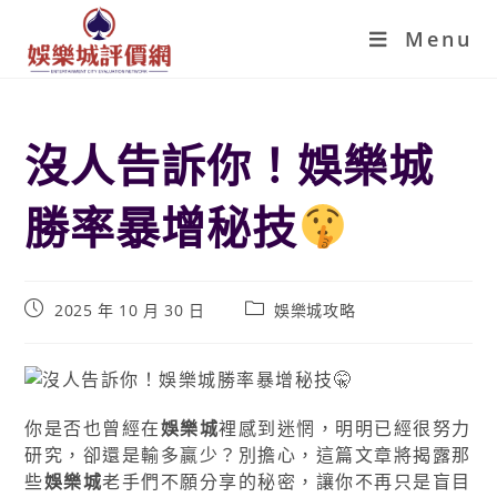
Menu
沒人告訴你！娛樂城
勝率暴增秘技
2025 年 10 月 30 日
娛樂城攻略
你是否也曾經在
娛樂城
裡感到迷惘，明明已經很努力
研究，卻還是輸多贏少？別擔心，這篇文章將揭露那
些
娛樂城
老手們不願分享的秘密，讓你不再只是盲目