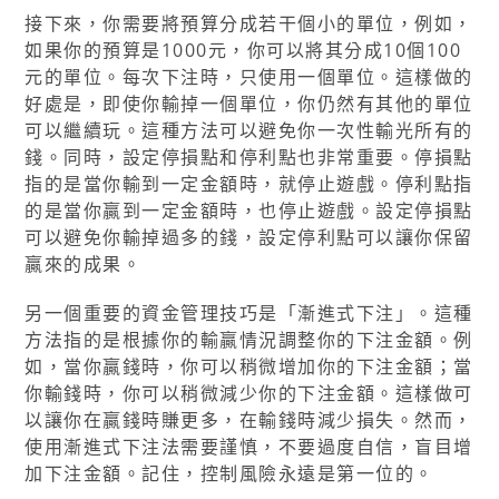
接下來，你需要將預算分成若干個小的單位，例如，
如果你的預算是1000元，你可以將其分成10個100
元的單位。每次下注時，只使用一個單位。這樣做的
好處是，即使你輸掉一個單位，你仍然有其他的單位
可以繼續玩。這種方法可以避免你一次性輸光所有的
錢。同時，設定停損點和停利點也非常重要。停損點
指的是當你輸到一定金額時，就停止遊戲。停利點指
的是當你贏到一定金額時，也停止遊戲。設定停損點
可以避免你輸掉過多的錢，設定停利點可以讓你保留
贏來的成果。
另一個重要的資金管理技巧是「漸進式下注」。這種
方法指的是根據你的輸贏情況調整你的下注金額。例
如，當你贏錢時，你可以稍微增加你的下注金額；當
你輸錢時，你可以稍微減少你的下注金額。這樣做可
以讓你在贏錢時賺更多，在輸錢時減少損失。然而，
使用漸進式下注法需要謹慎，不要過度自信，盲目增
加下注金額。記住，控制風險永遠是第一位的。