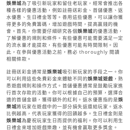
娛樂城
為了吸引新玩家和留住老玩家，經常會推出各
種各樣的優惠活動，例如註冊送彩金、首儲優惠、返
水優惠、生日禮金等等。善用這些優惠，可以讓你獲
得更多的免費籌碼，增加遊戲時間，提高贏錢的機
會。首先，你需要仔細研究各個
娛樂城
的優惠活動，
了解優惠的規則和條件。有些優惠可能需要滿足一定
的流水量才能提款，有些優惠可能有時間限制。因
此，在參與優惠活動之前，務必 thoroughly 閱讀
相關條款。
註冊送彩金通常是
娛樂城
吸引新玩家的手段之一。你
可以利用這些免費彩金來體驗不同的
娛樂城遊戲
，熟
悉遊戲規則和操作方式。首儲優惠通常是鼓勵玩家進
行首次存款的活動。你可以根據自己的預算，選擇合
適的首儲金額，獲得額外的紅利。返水優惠指的是
娛
樂城
將玩家在遊戲中的一部分損失返還給玩家。返水
比例越高，代表玩家獲得的回饋越多。生日禮金則是
娛樂城
為慶祝玩家生日而提供的福利。你可以利用生
日禮金來增加遊戲樂趣，並有機會贏取更多獎金。