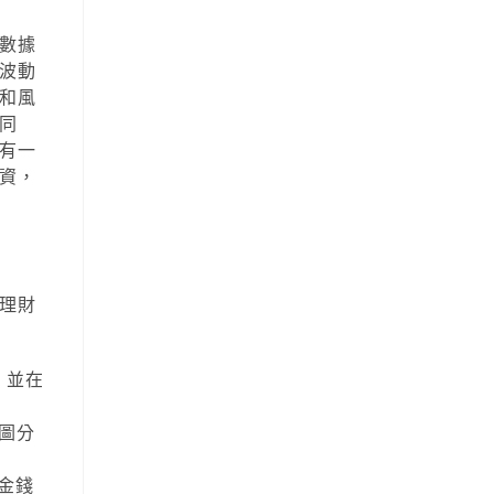
數據
波動
和風
同
有一
資，
理財
，並在
圖分
金錢