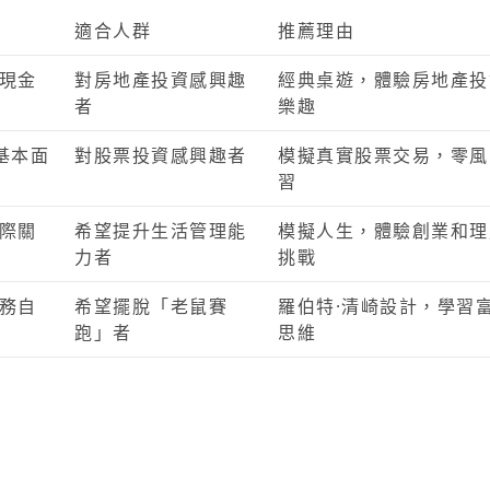
適合人群
推薦理由
現金
對房地產投資感興趣
經典桌遊，體驗房地產投
者
樂趣
基本面
對股票投資感興趣者
模擬真實股票交易，零風
習
際關
希望提升生活管理能
模擬人生，體驗創業和理
力者
挑戰
務自
希望擺脫「老鼠賽
羅伯特·清崎設計，學習
跑」者
思維