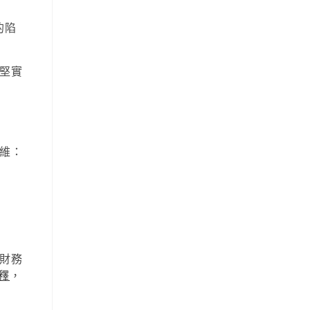
的陷
堅實
維：
財務
解釋
，