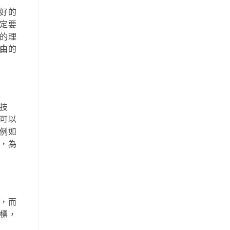
好的
定要
的理
由
的
技
可以
例如
，為
，而
標，