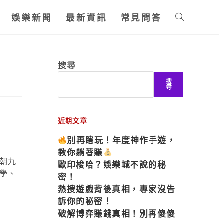
娛樂新聞
最新資訊
常見問答
搜尋
搜
尋
近期文章
別再瞎玩！年度神作手遊，
教你躺著賺
朝九
歐印梭哈？娛樂城不說的秘
學、
密！
熱搜遊戲背後真相，專家沒告
訴你的秘密！
破解博弈賺錢真相！別再傻傻