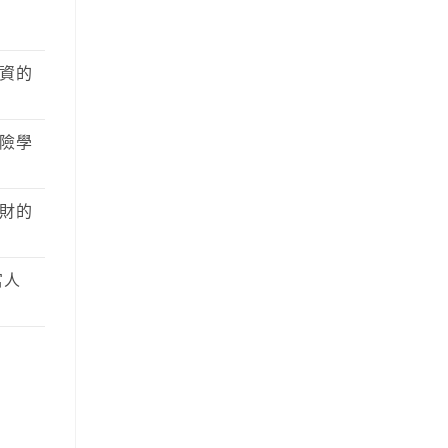
資的
險學
財的
富人