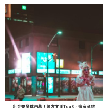
出金娛樂城內幕！網友實測Top3，這家竟然