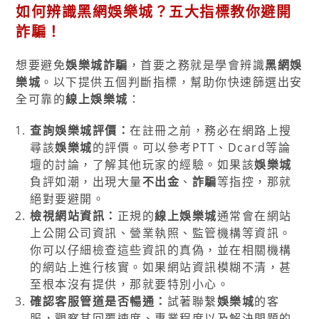
如何辨識黑網娛樂城？五大指標教你避開
詐騙！
想要避免
娛樂城詐騙
，首要之務就是學會辨識
黑網娛
樂城
。以下提供五個判斷指標，幫助你快速篩選出安
全可靠的
線上娛樂城
：
查詢娛樂城評價：
在註冊之前，務必在網路上搜
尋該
娛樂城
的評價。可以參考PTT、Dcard等論
壇的討論，了解其他玩家的經驗。如果該
娛樂城
負評如潮，出現大量
不出金
、
詐騙
等指控，那就
絕對要避開。
檢視網站資訊：
正規的
線上娛樂城
通常會在網站
上公開公司資訊、營業執照、監管機構等資訊。
你可以仔細檢查這些資訊的真偽，並在相關機構
的網站上進行核實。如果網站資訊模糊不清，甚
至根本沒有提供，那就要特別小心。
確認客服管道是否暢通：
試著聯繫
娛樂城
的客
服，觀察其回覆速度、專業程度以及解決問題的