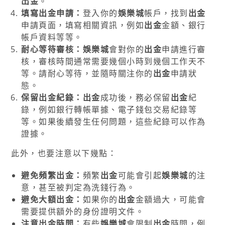
出金
。
填寫出金申請：
登入你的
娛樂城
帳戶，找到
出金
申請頁面，填寫相關資訊，例如
出金
金額、銀行
帳戶資料等等。
耐心等待審核：
娛樂城
會對你的
出金
申請進行審
核，審核時間通常需要幾個小時到幾個工作天不
等。請耐心等待，並隨時關注你的
出金
申請狀
態。
保留出金紀錄：
出金
成功後，務必保留
出金
紀
錄，例如銀行轉帳單據、電子錢包交易紀錄等
等。如果後續發生任何問題，這些紀錄可以作為
證據。
此外，也要注意以下幾點：
避免頻繁出金：
頻繁
出金
可能會引起
娛樂城
的注
意，甚至被判定為洗錢行為。
避免大額出金：
如果你的
出金
金額過大，可能會
需要提供額外的身份證明文件。
注意出金時間：
有些
娛樂城
會限制
出金
時間，例