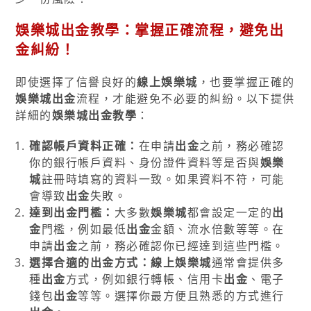
娛樂城出金教學：掌握正確流程，避免出
金糾紛！
即使選擇了信譽良好的
線上娛樂城
，也要掌握正確的
娛樂城出金
流程，才能避免不必要的糾紛。以下提供
詳細的
娛樂城出金教學
：
確認帳戶資料正確：
在申請
出金
之前，務必確認
你的銀行帳戶資料、身份證件資料等是否與
娛樂
城
註冊時填寫的資料一致。如果資料不符，可能
會導致
出金
失敗。
達到出金門檻：
大多數
娛樂城
都會設定一定的
出
金
門檻，例如最低
出金
金額、流水倍數等等。在
申請
出金
之前，務必確認你已經達到這些門檻。
選擇合適的出金方式：
線上娛樂城
通常會提供多
種
出金
方式，例如銀行轉帳、信用卡
出金
、電子
錢包
出金
等等。選擇你最方便且熟悉的方式進行