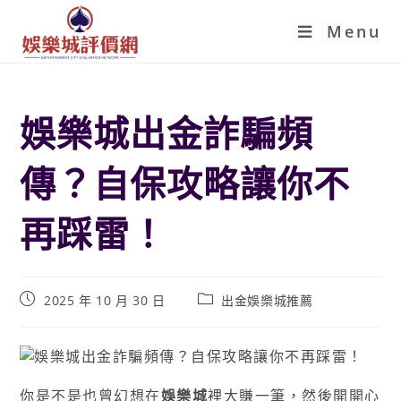
Menu
娛樂城出金詐騙頻
傳？自保攻略讓你不
再踩雷！
2025 年 10 月 30 日
出金娛樂城推薦
你是不是也曾幻想在
娛樂城
裡大賺一筆，然後開開心