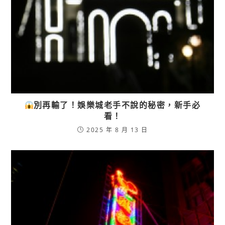
別再輸了！娛樂城老手不說的秘密，新手必
看！
2025 年 8 月 13 日