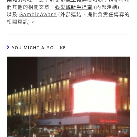
們其他的相關文章：
娛樂城新手指南
(內部連結)，
以及
GambleAware
(外部連結，提供負責任博弈的
相關資訊)。
YOU MIGHT ALSO LIKE