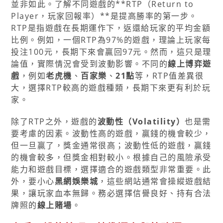
並非如此。了解不同遊戲的**RTP（Return to
Player，玩家回報率）**是提高勝率的第一步。
RTP是指遊戲在長期運作下，返還給玩家的平均金額
比例。例如，一個RTP為97%的遊戲，理論上玩家每
投注100元，長期下來會贏回97元。然而，這只是理
論值，實際情況會受到波動影響。不同的
線上博弈遊
戲
，例如
老虎機
、
百家樂
、
21點
等，RTP值差異很
大，選擇RTP較高的遊戲種類，長期下來更有利於玩
家。
除了RTP之外，遊戲的
波動性（Volatility）
也是需
要考慮的因素。波動性高的遊戲，贏錢的機會較少，
但一旦贏了，獎金通常很高；波動性低的遊戲，贏錢
的機會較多，但獎金相對較小。根據自己的風險承受
能力和遊戲目標，選擇適合的遊戲類型非常重要。此
外，要小心
黑網娛樂城
，這些網站通常會操縱遊戲結
果，讓玩家血本無歸。務必選擇信譽良好、持有合法
牌照的
線上賭場
。