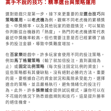
高手不說的技巧：精準選台與策略運用
選對遊戲只是第一步，接下來更重要的是
選台技巧
與
策略運用
。以
老虎機
為例，觀察不同老虎機的累積獎
金、中獎頻率，以及其他玩家的遊戲情況，可以幫助
你判斷這台機器的「熱度」。熱門的老虎機通常代表
最近中獎機率較高，但也需要注意是否已經累積了過
多的投注金額，導致中獎難度增加。
在
百家樂
遊戲中，許多玩家會使用不同的投注策略，
例如
馬丁格爾策略
（輸了就加倍投注，直到贏錢為
止）或
固定比例策略
（每次投注固定比例的資金）。
這些策略都有其優缺點，沒有絕對必勝的方法。重要
的是，要根據自己的資金狀況和風險承受能力，選擇
適合的策略，並且嚴格執行，避免情緒化的投注行
為。此外，許多
娛樂城
會提供試玩模式，讓你可以在
不花錢的情況下熟悉遊戲規則和技巧，這是提升勝率
的絕佳機會。