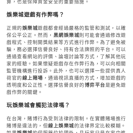
算，也是保障資金安全的重要措施。
娛樂城遊戲有作弊嗎？
正規的
娛樂城
遊戲都會經過嚴格的監管和測試，以確
保公平公正。然而，
黑網娛樂城
則可能會通過修改遊
戲程式、控制開獎結果等方式進行作弊。為了避免被
騙，務必選擇信譽良好、持有合法牌照的平台。可以
通過查看網站的評價、論壇討論等方式，了解其他玩
家的經驗。如果懷疑遊戲存在作弊行為，可以向相關
監管機構進行投訴。此外，也可以選擇一些提供真人
荷官的
線上賭場
，通過視訊直播的方式，增加遊戲的
透明度和公正性。選擇信譽良好的
博弈平台
是避免遊
戲作弊的關鍵。
玩娛樂城會觸犯法律嗎？
在台灣，賭博行為受到法律的限制。在實體賭場進行
賭博是違法的，但
線上娛樂城
的法律界定比較模糊。
如果
娛樂城
的伺服器位於國外，且玩家只是在家中進