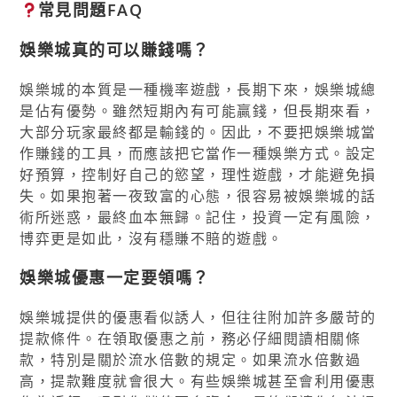
常見問題FAQ
娛樂城真的可以賺錢嗎？
娛樂城的本質是一種機率遊戲，長期下來，娛樂城總
是佔有優勢。雖然短期內有可能贏錢，但長期來看，
大部分玩家最終都是輸錢的。因此，不要把娛樂城當
作賺錢的工具，而應該把它當作一種娛樂方式。設定
好預算，控制好自己的慾望，理性遊戲，才能避免損
失。如果抱著一夜致富的心態，很容易被娛樂城的話
術所迷惑，最終血本無歸。記住，投資一定有風險，
博弈更是如此，沒有穩賺不賠的遊戲。
娛樂城優惠一定要領嗎？
娛樂城提供的優惠看似誘人，但往往附加許多嚴苛的
提款條件。在領取優惠之前，務必仔細閱讀相關條
款，特別是關於流水倍數的規定。如果流水倍數過
高，提款難度就會很大。有些娛樂城甚至會利用優惠