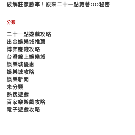
破解莊家勝率！原來二十一點藏著OO秘密
分類
二十一點遊戲攻略
出金娛樂城推薦
博弈賺錢攻略
台灣線上娛樂城
娛樂城優惠
娛樂城攻略
娛樂新聞
未分類
熱搜遊戲
百家樂遊戲攻略
電子遊戲攻略