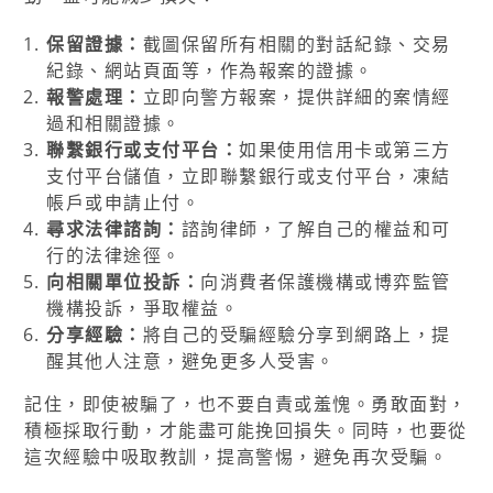
保留證據：
截圖保留所有相關的對話紀錄、交易
紀錄、網站頁面等，作為報案的證據。
報警處理：
立即向警方報案，提供詳細的案情經
過和相關證據。
聯繫銀行或支付平台：
如果使用信用卡或第三方
支付平台儲值，立即聯繫銀行或支付平台，凍結
帳戶或申請止付。
尋求法律諮詢：
諮詢律師，了解自己的權益和可
行的法律途徑。
向相關單位投訴：
向消費者保護機構或博弈監管
機構投訴，爭取權益。
分享經驗：
將自己的受騙經驗分享到網路上，提
醒其他人注意，避免更多人受害。
記住，即使被騙了，也不要自責或羞愧。勇敢面對，
積極採取行動，才能盡可能挽回損失。同時，也要從
這次經驗中吸取教訓，提高警惕，避免再次受騙。