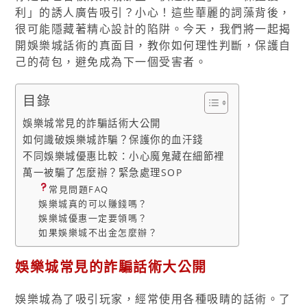
利」的誘人廣告吸引？小心！這些華麗的詞藻背後，
很可能隱藏著精心設計的陷阱。今天，我們將一起揭
開娛樂城話術的真面目，教你如何理性判斷，保護自
己的荷包，避免成為下一個受害者。
目錄
娛樂城常見的詐騙話術大公開
如何識破娛樂城詐騙？保護你的血汗錢
不同娛樂城優惠比較：小心魔鬼藏在細節裡
萬一被騙了怎麼辦？緊急處理SOP
常見問題FAQ
娛樂城真的可以賺錢嗎？
娛樂城優惠一定要領嗎？
如果娛樂城不出金怎麼辦？
娛樂城常見的詐騙話術大公開
娛樂城為了吸引玩家，經常使用各種吸睛的話術。了