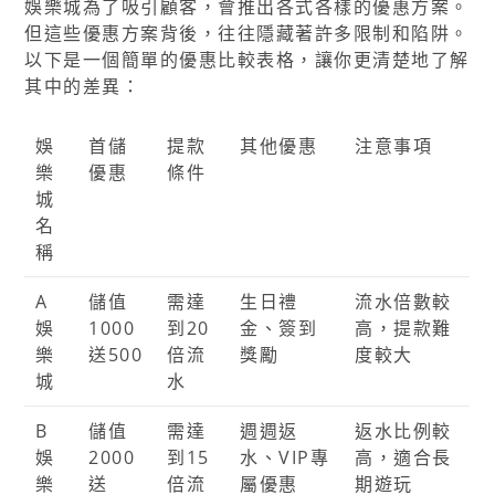
娛樂城為了吸引顧客，會推出各式各樣的優惠方案。
但這些優惠方案背後，往往隱藏著許多限制和陷阱。
以下是一個簡單的優惠比較表格，讓你更清楚地了解
其中的差異：
娛
首儲
提款
其他優惠
注意事項
樂
優惠
條件
城
名
稱
A
儲值
需達
生日禮
流水倍數較
娛
1000
到20
金、簽到
高，提款難
樂
送500
倍流
獎勵
度較大
城
水
B
儲值
需達
週週返
返水比例較
娛
2000
到15
水、VIP專
高，適合長
樂
送
倍流
屬優惠
期遊玩