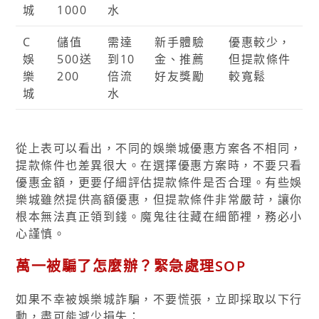
城
1000
水
C
儲值
需達
新手體驗
優惠較少，
娛
500送
到10
金、推薦
但提款條件
樂
200
倍流
好友獎勵
較寬鬆
城
水
從上表可以看出，不同的娛樂城優惠方案各不相同，
提款條件也差異很大。在選擇優惠方案時，不要只看
優惠金額，更要仔細評估提款條件是否合理。有些娛
樂城雖然提供高額優惠，但提款條件非常嚴苛，讓你
根本無法真正領到錢。魔鬼往往藏在細節裡，務必小
心謹慎。
萬一被騙了怎麼辦？緊急處理SOP
如果不幸被娛樂城詐騙，不要慌張，立即採取以下行
動，盡可能減少損失：