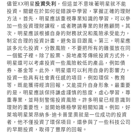
儘管XX明星
投資失利
，但這並不意味著明星就不能
投資。關鍵在於如何從錯誤中學習，掌握正確的理財
方法。首先，明星應該重視專業知識的學習，可以參
加一些投資理財課程，或者聘請專業的財務顧問。其
次，明星應該根據自身的財務狀況和風險承受能力，
制定合理的投資計畫，避免盲目跟風。第三，明星應
該多元化投資，分散風險，不要把所有的雞蛋放在同
一個籃子裡。除了股票、房地產等傳統投資方式外，
明星還可以考慮投資一些風險較低的產品，例如債
券、基金等。此外，明星還可以利用自身的影響力，
投資一些具有社會責任感的項目，例如環保、教育
等，既能獲得經濟回報，又能提升自身形象。最重要
的是，明星應該保持謙虛謹慎的態度，虛心學習，尊
重專業，並時刻警惕投資風險。許多明星已經意識到
理財的重要性，並開始積極學習相關知識。例如，好
萊塢明星萊昂納多·迪卡普里奧就是一位成功的投資
者，他不僅投資了環保項目，還參與了一些科技公司
的早期投資，取得了豐厚的回報。