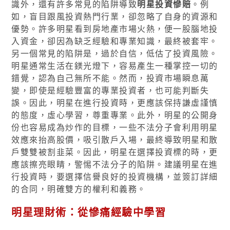
識外，還有許多常見的陷阱導致
明星投資慘賠
。例
如，盲目跟風投資熱門行業，卻忽略了自身的資源和
優勢。許多明星看到房地產市場火熱，便一股腦地投
入資金，卻因為缺乏經驗和專業知識，最終被套牢。
另一個常見的陷阱是，過於自信，低估了投資風險。
明星通常生活在鎂光燈下，容易產生一種掌控一切的
錯覺，認為自己無所不能。然而，投資市場瞬息萬
變，即使是經驗豐富的專業投資者，也可能判斷失
誤。因此，明星在進行投資時，更應該保持謙虛謹慎
的態度，虛心學習，尊重專業。此外，明星的公開身
份也容易成為炒作的目標，一些不法分子會利用明星
效應來抬高股價，吸引散戶入場，最終導致明星和散
戶雙雙被割韭菜。因此，明星在選擇投資標的時，更
應該擦亮眼睛，警惕不法分子的陷阱。建議明星在進
行投資時，要選擇信譽良好的投資機構，並簽訂詳細
的合同，明確雙方的權利和義務。
明星理財術：從慘痛經驗中學習