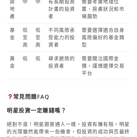
房
中
中
有長期投資
需要考慮地理位
地
計畫的投資
置、房產狀況和市
產
者
場趨勢
基
低
低
不同風險承
需要選擇適合自身
金
至
至
受能力的投
風險偏好的基金類
高
高
資者
型
黃
低
低
尋求避險的
需要關注國際金
金
投資者
價，謹慎選擇交易
平台
常見問題FAQ
明星投資一定賺錢嗎？
絕對不是！明星跟普通人一樣，投資有賺有賠。明星
的光環雖然能帶來一些機會，但投資的成功與否最終