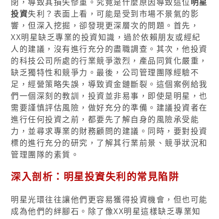
閉，導致其損失慘重。究竟是什麼原因導致這位
明星
投資
失利？表面上看，可能是受到市場不景氣的影
響，但深入挖掘，卻發現更深層次的問題。首先，
XX明星缺乏專業的投資知識，過於依賴朋友或經紀
人的建議，沒有進行充分的盡職調查。其次，他投資
的科技公司所處的行業競爭激烈，產品同質化嚴重，
缺乏獨特性和競爭力。最後，公司管理團隊經驗不
足，經營策略失誤，導致資金鏈斷裂。這個案例給我
們一個深刻的教訓，投資並非易事，即使是明星，也
需要謹慎評估風險，做好充分的準備。建議投資者在
進行任何投資之前，都要先了解自身的風險承受能
力，並尋求專業的財務顧問的建議。同時，要對投資
標的進行充分的研究，了解其行業前景、競爭狀況和
管理團隊的素質。
深入剖析：明星投資失利的常見陷阱
明星光環往往讓他們更容易獲得投資機會，但也可能
成為他們的絆腳石。除了像XX明星這樣缺乏專業知