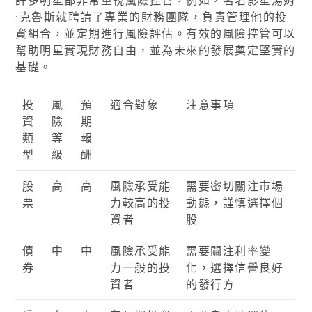
許多明星都非常重視風險控管，例如，著名影星湯姆
·克魯斯就聘請了專業的財務團隊，負責管理他的投
資組合，並定期進行風險評估。有效的風險控管可以
幫助明星實現財務自由，並為未來的發展奠定堅實的
基礎。
投
風
預
適合對象
注意事項
資
險
期
類
等
報
型
級
酬
股
高
高
風險承受能
需要密切關注市場
票
力較高的投
動態，謹慎選擇個
資者
股
債
中
中
風險承受能
需要關注利率變
券
力一般的投
化，選擇信譽良好
資者
的發行方