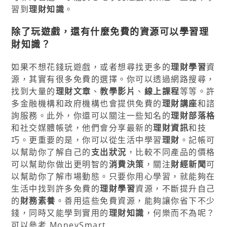
習到
理財知識
。
除了玩遊戲，還有什麼免費的資源可以學習
理
財知識
？
如果不想花錢玩遊戲，或者想尋找更多的
理財學習
資
源，其實有很多免費的選擇。你可以透過網路搜尋，
找到大量的
理財文章
、
教學影片
、
線上課程
等等。許
多金融機構和政府機構也會提供免費的
理財講座
和諮
詢服務。此外，你還可以關注一些知名的
理財部落格
和社交媒體帳號，他們會分享最新的
理財資訊
和技
巧。更重要的是，你可以從生活中學習
理財
。記帳可
以幫助你了解自己的
支出狀況
，比較不同產品的價格
可以幫助你做出更明智的
消費決策
，關注
財經新聞
可
以幫助你了解市場動態。只要你用心學習，就能夠在
生活中找到許多免費的
理財學習
資源，不斷提升自己
的
財務素養
。善用這些免費資源，能夠讓你省下不少
錢，同時又能學到實用的
理財知識
，何樂而不為呢？
可以參考 MoneySmart