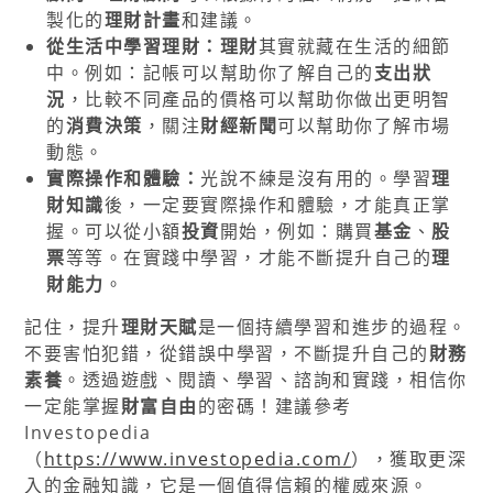
製化的
理財計畫
和建議。
從生活中學習理財：
理財
其實就藏在生活的細節
中。例如：記帳可以幫助你了解自己的
支出狀
況
，比較不同產品的價格可以幫助你做出更明智
的
消費決策
，關注
財經新聞
可以幫助你了解市場
動態。
實際操作和體驗：
光說不練是沒有用的。學習
理
財知識
後，一定要實際操作和體驗，才能真正掌
握。可以從小額
投資
開始，例如：購買
基金
、
股
票
等等。在實踐中學習，才能不斷提升自己的
理
財能力
。
記住，提升
理財天賦
是一個持續學習和進步的過程。
不要害怕犯錯，從錯誤中學習，不斷提升自己的
財務
素養
。透過遊戲、閱讀、學習、諮詢和實踐，相信你
一定能掌握
財富自由
的密碼！建議參考
Investopedia
（
https://www.investopedia.com/
），獲取更深
入的金融知識，它是一個值得信賴的權威來源。