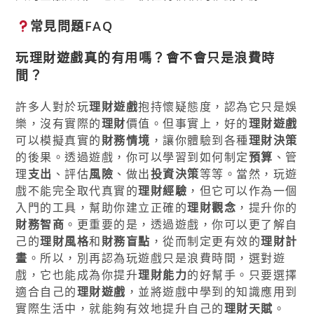
常見問題FAQ
玩
理財遊戲
真的有用嗎？會不會只是浪費時
間？
許多人對於玩
理財遊戲
抱持懷疑態度，認為它只是娛
樂，沒有實際的
理財
價值。但事實上，好的
理財遊戲
可以模擬真實的
財務情境
，讓你體驗到各種
理財決策
的後果。透過遊戲，你可以學習到如何制定
預算
、管
理
支出
、評估
風險
、做出
投資決策
等等。當然，玩遊
戲不能完全取代真實的
理財經驗
，但它可以作為一個
入門的工具，幫助你建立正確的
理財觀念
，提升你的
財務智商
。更重要的是，透過遊戲，你可以更了解自
己的
理財風格
和
財務盲點
，從而制定更有效的
理財計
畫
。所以，別再認為玩遊戲只是浪費時間，選對遊
戲，它也能成為你提升
理財能力
的好幫手。只要選擇
適合自己的
理財遊戲
，並將遊戲中學到的知識應用到
實際生活中，就能夠有效地提升自己的
理財天賦
。