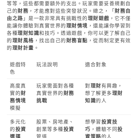
等等，這些都需要額外的支出。玩家需要妥善規劃自
己的
財務
，才能應對這些突發狀況。總之，「
財務自
由之路
」是一款非常具有挑戰性的
理財遊戲
，它不僅
能讓你體驗到真實世界的
理財情境
，還能讓你學習到
各種
理財知識
和技巧。透過遊戲，你可以更了解自己
的
理財風格
，找出自己的
財務盲點
，從而制定更有效
的
理財計畫
。
遊戲特
玩法說明
適合對象
色
高度真
玩家需面對各種
對
理財
有興趣，
實的
財
真實世界的
財務
想了解更多
理財
務情境
挑戰
知識
的人
模擬
多元化
股票、房地產、
想學習
投資技
的
投資
創業等多種
投資
巧
，體驗不同
投
選擇
管道
資策略
的人