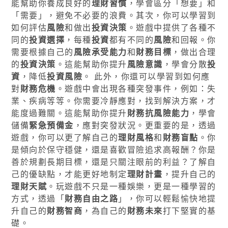
能幫助你養成良好的
理財習慣
，學會區分「想要」和
「需要」，避免不必要的浪費。其次，你可以學習到
如何評估
風險
和做出
投資決策
。遊戲中提供了各種不
同的
投資選擇
，每種
投資
都有不同的
風險
和回報。你
需要根據自己的
風險承受能力
和
財務目標
，做出合理
的
投資決策
。這能幫助你提升
風險意識
，學會分散
投
資
，降低
投資風險
。 此外，你還可以學習到如何應
對
財務危機
。遊戲中會出現各種突發事件，例如：失
業、疾病等等。你需要冷靜應對，找到解決方案，才
能度過難關。這能幫助你提升
財務抗風險能力
，學會
儲備
緊急預備金
，應對突發狀況。更重要的是，透過
遊戲，你可以更了解自己的
理財風格
和
財務盲點
。你
是傾向於保守穩健，還是喜歡冒險追求高報酬？你是
善於規劃長期目標，還是只關注眼前的利益？了解自
己的優缺點，才能更好地制定
理財計畫
，提升自己的
理財天賦
。玩遊戲不只是一種娛樂，更是一種學習的
方式，透過「
財務自由之路
」，你可以輕鬆愉快地提
升自己的
財務智商
，為自己的
財務未來
打下堅實的基
礎。