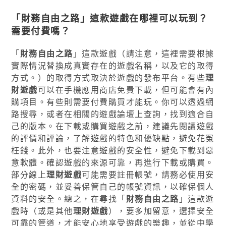
「
財務自由之路
」這款遊戲在哪裡可以玩到？
需要付費嗎？
「
財務自由之路
」這款遊戲（請注意，這裡需要根據
實際情況替換成真實存在的遊戲名稱，以及它的取得
方式。）的取得方式取決於遊戲的發布平台。有些
理
財遊戲
可以在手機應用商店免費下載，但可能會有內
購項目。有些則需要付費購買才能玩。你可以透過網
路搜尋，或者在相關的遊戲論壇上查詢，找到適合自
己的版本。在下載或購買遊戲之前，建議先閱讀遊戲
的評價和評論，了解遊戲的特色和優缺點，避免花冤
枉錢。此外，也要注意遊戲的安全性，避免下載到惡
意軟體。確認遊戲的來源可靠，再進行下載或購買。
部分線上
理財遊戲
可能需要註冊帳號，請務必使用安
全的密碼，並妥善保管自己的帳號資訊，以確保個人
資料的安全。總之，在尋找「
財務自由之路
」這款遊
戲時（或是其他
理財遊戲
），要多加留意，選擇安全
可靠的管道，才能安心地享受遊戲的樂趣，並從中學