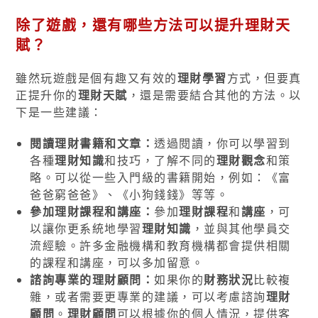
除了遊戲，還有哪些方法可以提升
理財天
賦
？
雖然玩遊戲是個有趣又有效的
理財學習
方式，但要真
正提升你的
理財天賦
，還是需要結合其他的方法。以
下是一些建議：
閱讀理財書籍和文章：
透過閱讀，你可以學習到
各種
理財知識
和技巧，了解不同的
理財觀念
和策
略。可以從一些入門級的書籍開始，例如：《富
爸爸窮爸爸》、《小狗錢錢》等等。
參加理財課程和講座：
參加
理財課程
和
講座
，可
以讓你更系統地學習
理財知識
，並與其他學員交
流經驗。許多金融機構和教育機構都會提供相關
的課程和講座，可以多加留意。
諮詢專業的理財顧問：
如果你的
財務狀況
比較複
雜，或者需要更專業的建議，可以考慮諮詢
理財
顧問
。
理財顧問
可以根據你的個人情況，提供客