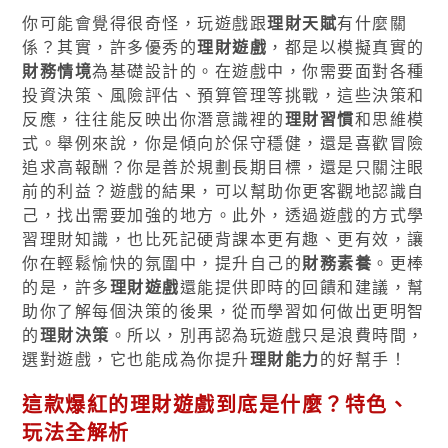
你可能會覺得很奇怪，玩遊戲跟
理財天賦
有什麼關
係？其實，許多優秀的
理財遊戲
，都是以模擬真實的
財務情境
為基礎設計的。在遊戲中，你需要面對各種
投資決策、風險評估、預算管理等挑戰，這些決策和
反應，往往能反映出你潛意識裡的
理財習慣
和思維模
式。舉例來說，你是傾向於保守穩健，還是喜歡冒險
追求高報酬？你是善於規劃長期目標，還是只關注眼
前的利益？遊戲的結果，可以幫助你更客觀地認識自
己，找出需要加強的地方。此外，透過遊戲的方式學
習理財知識，也比死記硬背課本更有趣、更有效，讓
你在輕鬆愉快的氛圍中，提升自己的
財務素養
。更棒
的是，許多
理財遊戲
還能提供即時的回饋和建議，幫
助你了解每個決策的後果，從而學習如何做出更明智
的
理財決策
。所以，別再認為玩遊戲只是浪費時間，
選對遊戲，它也能成為你提升
理財能力
的好幫手！
這款爆紅的
理財遊戲
到底是什麼？特色、
玩法全解析