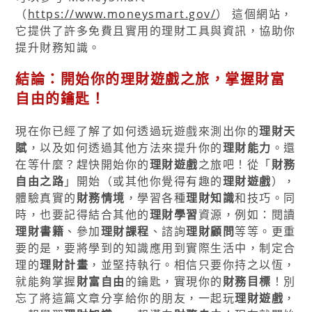
（
https://www.moneysmart.gov/
） 這個網站，
它提供了許多免費且實用的理財工具與資訊，協助你
提升財務知識。
結論：開始你的
理財遊戲
之旅，掌握
財富
自由
的鑰匙！
現在你已經了解了如何透過玩遊戲來測出你的
理財天
賦
，以及如何透過其他方法來提升你的
理財能力
。還
在等什麼？趕快開始你的
理財遊戲
之旅吧！從「
財務
自由之路
」開始（或其他你覺得有趣的
理財遊戲
），
體驗真實的
財務情境
，學習各種
理財知識
和技巧。同
時，也要記得結合其他的
理財學習
資源，例如：閱讀
理財書籍
、參加
理財課程
、諮詢
理財顧問
等等。更重
要的是，要將學到的知識應用到實際生活中，制定合
理的
理財計畫
，並堅持執行。相信只要你持之以恆，
就能夠掌握
財富自由
的鑰匙，實現你的
財務目標
！別
忘了將這篇文章分享給你的朋友，一起玩
理財遊戲
，