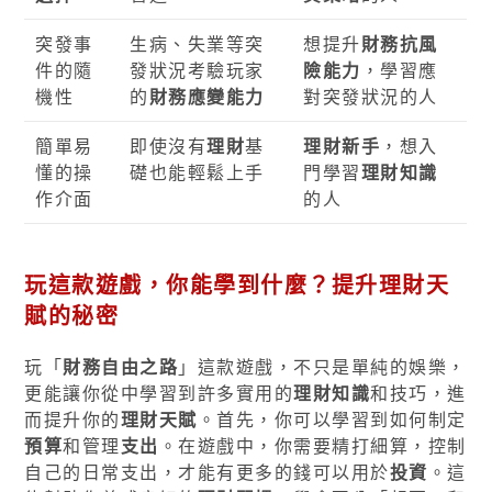
突發事
生病、失業等突
想提升
財務抗風
件的隨
發狀況考驗玩家
險能力
，學習應
機性
的
財務應變能力
對突發狀況的人
簡單易
即使沒有
理財
基
理財新手
，想入
懂的操
礎也能輕鬆上手
門學習
理財知識
作介面
的人
玩這款遊戲，你能學到什麼？提升
理財天
賦
的秘密
玩「
財務自由之路
」這款遊戲，不只是單純的娛樂，
更能讓你從中學習到許多實用的
理財知識
和技巧，進
而提升你的
理財天賦
。首先，你可以學習到如何制定
預算
和管理
支出
。在遊戲中，你需要精打細算，控制
自己的日常支出，才能有更多的錢可以用於
投資
。這