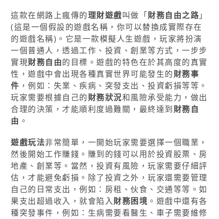
這款在網路上瘋傳的
理財遊戲
叫做「
財務自由之路
」
(這是一個假設的遊戲名稱，你可以替換成實際存在
的遊戲名稱)。它是一款模擬人生遊戲，玩家將扮演
一個普通人，透過工作、投資、創業等方式，一步步
實現
財務自由
的目標。遊戲的特色在於其高度的真實
性，遊戲中會出現各種真實世界可能發生的
財務事
件
，例如：失業、疾病、突發支出、投資虧損等等。
玩家需要根據自己的
財務狀況
和風險承受能力，做出
合理的決策，才能順利度過難關，最終達到
財務自
由
。
遊戲玩法
非常簡單，一開始玩家需要選擇一個職業，
然後開始工作賺錢。賺到的錢可以用於投資股票、房
地產、創業等。當然，投資有風險，玩家需要仔細評
估，才能避免虧損。除了投資之外，玩家還需要管理
自己的日常支出，例如：房租、伙食、交通等等。如
果支出超過收入，就會陷入
財務困境
。遊戲中還有各
種突發事件，例如：生病需要看醫生、車子需要維修