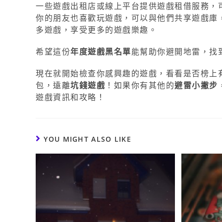
一些遊戲出租店或線上平台提供遊戲租借服務，可
你的朋友也喜歡玩遊戲，可以與他們共享遊戲庫
多遊戲，享受更多的遊戲樂趣。
希望這份
年度遊戲黑名單
能幫助你避開地雷，找
現在就開始檢查你感興趣的遊戲，看看是否榜上
包，遠離
坑錢遊戲
！如果你有其他的
避雷小撇步
遊戲資訊和攻略！
YOU MIGHT ALSO LIKE