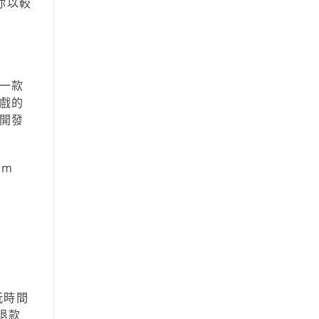
讓你以較
一款
戲的
開發
am
玩時間
退款