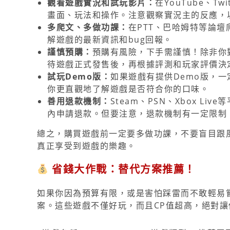
觀看遊戲實況和試玩影片：
在YouTube、
畫面、玩法和操作。注意觀察實況主的反應，
多爬文、多做功課：
在PTT、巴哈姆特等論
解遊戲的最新資訊和bug回報。
謹慎預購：
預購有風險，下手需謹慎！除非你
待遊戲正式發售後，再根據評測和玩家評價決
試玩Demo版：
如果遊戲有提供Demo版，
你更直觀地了解遊戲是否符合你的口味。
善用退款機制：
Steam、PSN、Xbox 
內申請退款。但要注意，退款機制有一定限制
總之，購買遊戲前一定要多做功課，不要盲目跟
真正享受到遊戲的樂趣。
省錢大作戰：替代方案推薦！
如果你因為預算有限，或是害怕踩雷而不敢輕易
案。這些遊戲不僅好玩，而且CP值超高，絕對