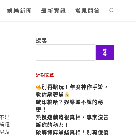
娛樂新聞
最新資訊
常見問答
開
搜尋
搜
尋
近期文章
別再瞎玩！年度神作手遊，
教你躺著賺
歐印梭哈？娛樂城不說的秘
密！
不是
熱搜遊戲背後真相，專家沒告
編嘔
訴你的秘密！
以及
破解博弈賺錢真相！別再傻傻