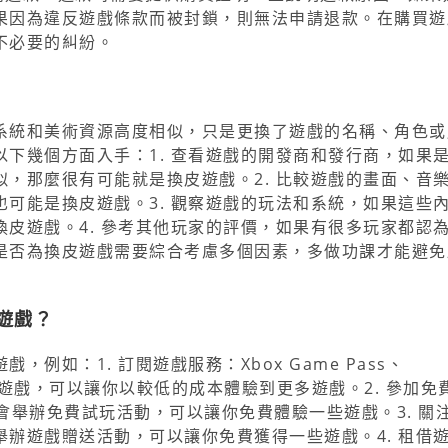
果因為違反遊戲條款而被封鎖，則無法申請退款。在購買遊
不必要的糾紛。
系統和美術資源高度相似，只是更換了遊戲的名稱、角色或
下幾個方面入手：1. 查看遊戲的開發商和發行商，如果
，那麼很有可能就是換皮遊戲。2. 比較遊戲的畫面、音樂
可能是換皮遊戲。3. 觀察遊戲的玩法和系統，如果這些
皮遊戲。4. 參考其他玩家的評價，如果有很多玩家都認
是否為換皮遊戲需要綜合考慮多個因素，多做功課才能避免
遊戲？
如：1. 訂閱遊戲服務：Xbox Game Pass、
量的免費遊戲，可以讓你以較低的成本體驗到更多遊戲。2. 參加免
平台經常會舉辦免費試玩活動，可以讓你免費體驗一些遊戲。3. 關
辦遊戲贈送活動，可以讓你免費獲得一些遊戲。4. 租借