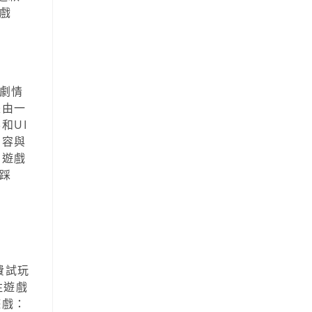
戲
劇情
是由一
和UI
內容與
為遊戲
踩
費試玩
注遊戲
遊戲：