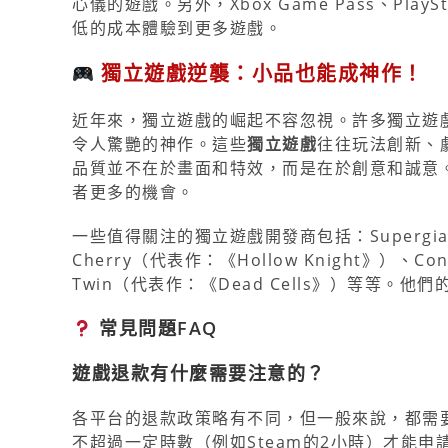
心儀的遊戲。另外，Xbox Game Pass、Pla
低的成本體驗到更多遊戲。
獨立遊戲逆襲：小品也能成神作！
近年來，獨立遊戲的崛起不容忽視。許多獨立遊
令人驚艷的神作。這些
獨立遊戲
往往玩法創新、
品質並不在於畫面和特效，而是在於創意和誠意
者更多的機會。
一些值得關注的獨立遊戲開發商包括：Supergiant
Cherry（代表作：《Hollow Knight》）、Con
Twin（代表作：《Dead Cells》）等等
常見問題FAQ
遊戲退款有什麼需要注意的？
各平台的退款政策略有不同，但一般來說，都需要
不超過一定時數（例如Steam的2小時）才能