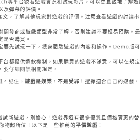
Twitch等平台觀看遊戲實況和試玩影片，可以更直觀地了解
以及彈幕的評價。
壇爬文，了解其他玩家對遊戲的評價。注意查看遊戲的討論串
對開發商或遊戲類型非常了解，否則建議不要輕易預購。
定是否購買。
一定要先試玩一下，親身體驗遊戲的內容和操作。Demo版
Live等平台都提供退款機制。如果購買的遊戲不滿意，可以在規
，要仔細閱讀相關規定。
風。記住，
遊戲是娛樂，不是受罪
！選擇適合自己的遊戲，
嘗試新遊戲，別擔心！遊戲界還有很多優質且價格實惠的替
讓你物超所值！以下是一些推薦的
平價遊戲
：