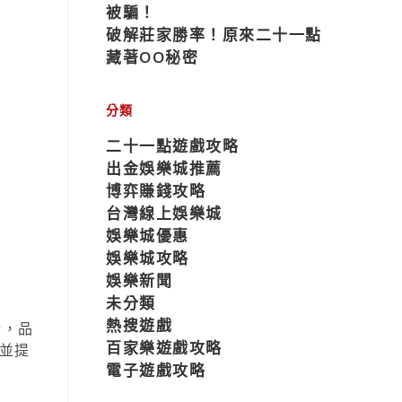
被騙！
破解莊家勝率！原來二十一點
藏著OO秘密
分類
二十一點遊戲攻略
出金娛樂城推薦
博弈賺錢攻略
台灣線上娛樂城
娛樂城優惠
娛樂城攻略
娛樂新聞
未分類
熱搜遊戲
斐，品
百家樂遊戲攻略
並提
電子遊戲攻略