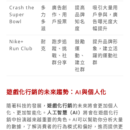
Crash the
多
廣告創
提高
吸引大量用
Super
力
作、用
品牌
戶參與，廣
Bowl
多
戶投票
知名
告曝光度大
滋
度
幅提升
Nike+
耐
跑步追
鼓勵
提升品牌形
Run Club
克
蹤、挑
運
象，建立活
戰、社
動、
躍的運動社
群分享
建立
群
社群
遊戲化行銷的未來趨勢：AI與個人化
隨著科技的發展，
遊戲化行銷
的未來將會更加個人
化、更加智能化。
人工智慧（AI）
將會在遊戲化行
銷中扮演越來越重要的角色。AI可以幫助你分析大量
的數據，了解消費者的行為模式和偏好，進而提供更