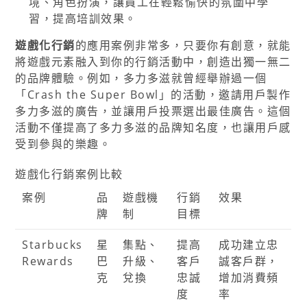
境、角色扮演，讓員工在輕鬆愉快的氛圍中學
習，提高培訓效果。
遊戲化行銷
的應用案例非常多，只要你有創意，就能
將遊戲元素融入到你的行銷活動中，創造出獨一無二
的品牌體驗。例如，多力多滋就曾經舉辦過一個
「Crash the Super Bowl」的活動，邀請用戶製作
多力多滋的廣告，並讓用戶投票選出最佳廣告。這個
活動不僅提高了多力多滋的品牌知名度，也讓用戶感
受到參與的樂趣。
遊戲化行銷案例比較
案例
品
遊戲機
行銷
效果
牌
制
目標
Starbucks
星
集點、
提高
成功建立忠
Rewards
巴
升級、
客戶
誠客戶群，
克
兌換
忠誠
增加消費頻
度
率