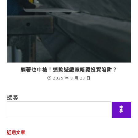
躺著也中槍！這款遊戲竟暗藏投資陷阱？
2025 年 8 月 23 日
搜尋
搜
尋
近期文章