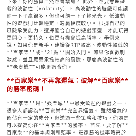
下來，你的勝算自然也會增加。 此外，也要考慮遊
戲的波動性（Volatility）。 高波動性的遊戲可能讓
你一下子贏很多，但也可能一下子輸光光。 低波動
性的遊戲則比較穩定，輸贏幅度較小。 根據自己的
風險承受能力，選擇適合自己的遊戲類型，才能玩得
更開心、更持久，也更有機會提高勝率。 舉例來
說，如果你是新手，建議從RTP較高、波動性較低的
**百家樂**或**21點**開始入門。 如果你喜歡刺
激感，並且願意承擔較高的風險，那麼高波動性的
**老虎機**可能更適合你。
**百家樂**不再靠運氣：破解**百家樂**
的勝率密碼！
**百家樂**是**娛樂城**中最受歡迎的遊戲之一，
很多人都認為**百家樂**完全靠運氣。 雖然運氣的
確佔有一定的成分，但透過一些策略和技巧，你還是
可以提高你在**百家樂**的勝率。 首先，要了解**
百家樂**的基本規則和賠率。 莊家勝的機率略高於