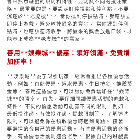
會來熟悉遊戲的規則和特性，並測試不同的投注策
略。 最重要的是，要設定好停損點和停利點，不要
沉迷於**老虎機**。 當你達到停損點時，就應該立
即停止遊戲，避免輸掉過多的資金。 當你達到停利
點時，也應該適時收手，將贏來的獎金放進口袋，才
能真正成為**老虎機**的贏家。
善用**娛樂城**優惠：領好領滿，免費增
加勝率！
**娛樂城**為了吸引玩家，經常會推出各種優惠活
動，例如：首儲優惠、返水優惠、生日禮金、推薦獎
金等。 善用這些優惠，可以讓你免費增加在**娛樂
城**的勝率。 首先，要仔細閱讀優惠活動的條款和
條件。 不同的優惠活動可能有不同的限制，例如：
最低投注額、有效投注額、提款限制等。 了解這些
限制，可以避免你在領取優惠時遇到問題。 接著，
要選擇適合自己的優惠活動。 有些優惠活動適合新
手，有些優惠活動則適合老手。 根據自己的遊戲習