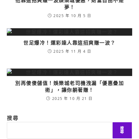
他靠這招爽賺一波娛樂城優惠，財富自由不是
夢！
2025 年 10 月 5 日
世足爆冷！運彩達人靠這招爽賺一波？
2025 年 11 月 4 日
別再傻傻儲值！娛樂城老司機洩漏「優惠疊加
術」，讓你躺著賺！
2025 年 10 月 21 日
搜尋
搜
尋