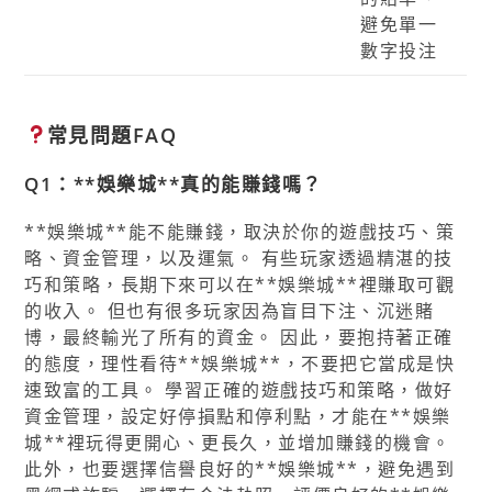
避免單一
數字投注
常見問題FAQ
Q1：**娛樂城**真的能賺錢嗎？
**娛樂城**能不能賺錢，取決於你的遊戲技巧、策
略、資金管理，以及運氣。 有些玩家透過精湛的技
巧和策略，長期下來可以在**娛樂城**裡賺取可觀
的收入。 但也有很多玩家因為盲目下注、沉迷賭
博，最終輸光了所有的資金。 因此，要抱持著正確
的態度，理性看待**娛樂城**，不要把它當成是快
速致富的工具。 學習正確的遊戲技巧和策略，做好
資金管理，設定好停損點和停利點，才能在**娛樂
城**裡玩得更開心、更長久，並增加賺錢的機會。
此外，也要選擇信譽良好的**娛樂城**，避免遇到