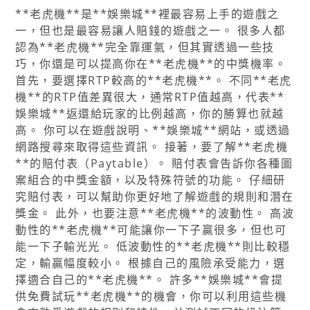
**老虎機**是**娛樂城**裡最容易上手的遊戲之
一，但也是最容易讓人賠錢的遊戲之一。 很多人都
認為**老虎機**完全靠運氣，但其實透過一些技
巧，你還是可以提高你在**老虎機**的中獎機率。
首先，要選擇RTP較高的**老虎機**。 不同**老虎
機**的RTP值差異很大，通常RTP值越高，代表**
娛樂城**返還給玩家的比例越高，你的勝算也就越
高。 你可以在遊戲說明、**娛樂城**網站，或透過
網路搜尋來取得這些資訊。 接著，要了解**老虎機
**的賠付表（Paytable）。 賠付表會告訴你各種圖
案組合的中獎金額，以及特殊符號的功能。 仔細研
究賠付表，可以幫助你更好地了解遊戲的規則和潛在
獎金。 此外，也要注意**老虎機**的波動性。 高波
動性的**老虎機**可能讓你一下子贏很多，但也可
能一下子輸光光。 低波動性的**老虎機**則比較穩
定，輸贏幅度較小。 根據自己的風險承受能力，選
擇適合自己的**老虎機**。 許多**娛樂城**會提
供免費試玩**老虎機**的機會，你可以利用這些機