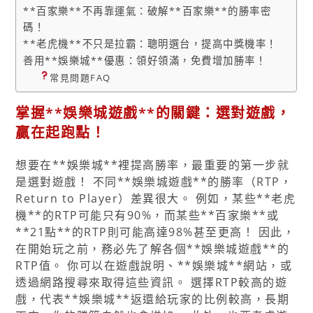
**百家樂**不再靠運氣：破解**百家樂**的勝率密
碼！
**老虎機**不只是拉霸：聰明選台，提高中獎機率！
善用**娛樂城**優惠：領好領滿，免費增加勝率！
常見問題FAQ
掌握**娛樂城遊戲**的關鍵：選對遊戲，
贏在起跑點！
想要在**娛樂城**裡提高勝率，最重要的第一步就
是選對遊戲！ 不同**娛樂城遊戲**的勝率（RTP，
Return to Player）差異很大。 例如，某些**老虎
機**的RTP可能只有90%，而某些**百家樂**或
**21點**的RTP則可能高達98%甚至更高！ 因此，
在開始玩之前，務必先了解各個**娛樂城遊戲**的
RTP值。 你可以在遊戲說明、**娛樂城**網站，或
透過網路搜尋來取得這些資訊。 選擇RTP較高的遊
戲，代表**娛樂城**返還給玩家的比例較高，長期