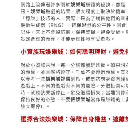
網路上流傳著許多關於
娛樂城
賺錢的秘訣，像是
訊。
娛樂城
遊戲的結果，很大程度上取決於機率
「穩賺」技巧的人，實際上是為了銷售他們的產
機數生成器（RNG），確保遊戲的公平性。因
記住，天上不會掉餡餅，保持警惕，避免受騙。
設定合理的預算，才能更理性地享受遊戲。
小資族玩娛樂城：如何聰明理財，避免
對於小資族來說，每一分錢都彌足珍貴。如果想
的預算，並且嚴格遵守，千萬不要超過預算。其
以參考一些
娛樂城評價
網站，或是詢問身邊有經
遊戲上。不同的遊戲有不同的風險，分散投資可
時，就應該果斷停止，避免繼續損失；當達到停
保持良好的心態，不要把
娛樂城
當作是賺錢的工
該立即停止。
選擇合法娛樂城：保障自身權益，遠離