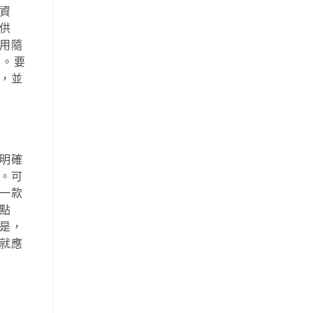
資
供
用隨
法。要
，並
明確
。可
一款
點
是，
就應