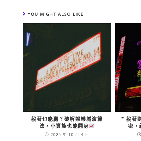
YOU MIGHT ALSO LIKE
躺著也能贏？破解娛樂城演算
* 躺
法，小資族也能翻身
密，
2025 年 10 月 4 日