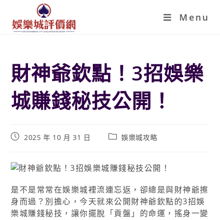
Menu
財神爺欽點！3招娛樂
城賺錢秘技公開！
2025 年 10 月 31 日
娛樂城攻略
是不是常常在娛樂城裡流連忘返，卻總是與財神爺擦
身而過？別擔心，今天就來公開財神爺欽點的3招娛
樂城賺錢秘技，讓你擺脫「貢盤」的命運，搖身一變