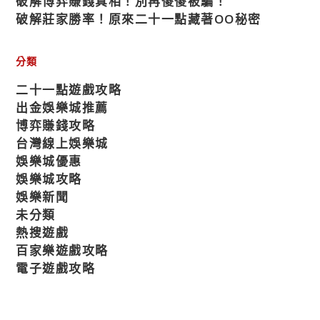
破解博弈賺錢真相！別再傻傻被騙！
破解莊家勝率！原來二十一點藏著OO秘密
分類
二十一點遊戲攻略
出金娛樂城推薦
博弈賺錢攻略
台灣線上娛樂城
娛樂城優惠
娛樂城攻略
娛樂新聞
未分類
熱搜遊戲
百家樂遊戲攻略
電子遊戲攻略