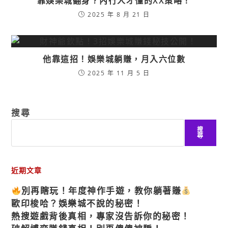
靠娛樂城翻身？內行人才懂的XX策略！
2025 年 8 月 21 日
他靠這招！娛樂城躺賺，月入六位數
2025 年 11 月 5 日
搜尋
搜
尋
近期文章
別再瞎玩！年度神作手遊，教你躺著賺
歐印梭哈？娛樂城不說的秘密！
熱搜遊戲背後真相，專家沒告訴你的秘密！