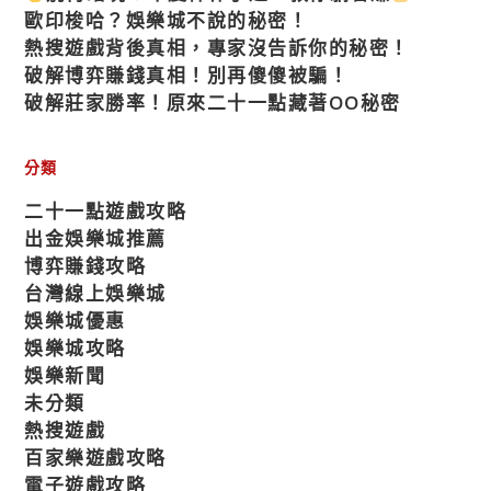
歐印梭哈？娛樂城不說的秘密！
熱搜遊戲背後真相，專家沒告訴你的秘密！
破解博弈賺錢真相！別再傻傻被騙！
破解莊家勝率！原來二十一點藏著OO秘密
分類
二十一點遊戲攻略
出金娛樂城推薦
博弈賺錢攻略
台灣線上娛樂城
娛樂城優惠
娛樂城攻略
娛樂新聞
未分類
熱搜遊戲
百家樂遊戲攻略
電子遊戲攻略