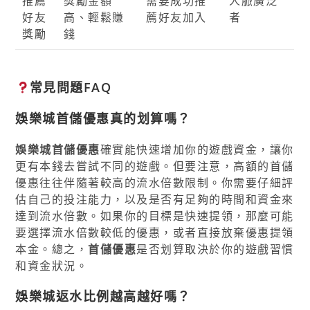
推薦
獎勵金額
需要成功推
人脈廣泛
好友
高、輕鬆賺
薦好友加入
者
獎勵
錢
常見問題FAQ
娛樂城首儲優惠真的划算嗎？
娛樂城首儲優惠
確實能快速增加你的遊戲資金，讓你
更有本錢去嘗試不同的遊戲。但要注意，高額的首儲
優惠往往伴隨著較高的流水倍數限制。你需要仔細評
估自己的投注能力，以及是否有足夠的時間和資金來
達到流水倍數。如果你的目標是快速提領，那麼可能
要選擇流水倍數較低的優惠，或者直接放棄優惠提領
本金。總之，
首儲優惠
是否划算取決於你的遊戲習慣
和資金狀況。
娛樂城返水比例越高越好嗎？