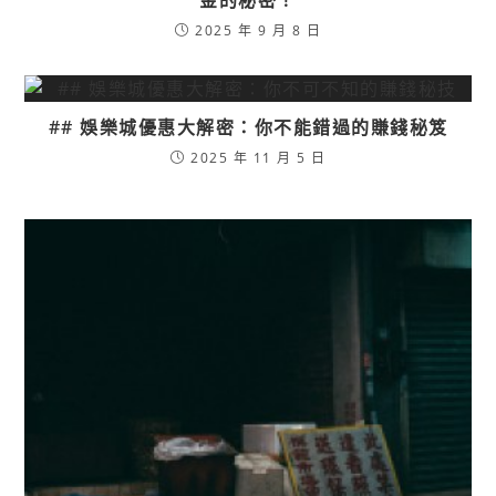
金的秘密！
2025 年 9 月 8 日
## 娛樂城優惠大解密：你不能錯過的賺錢秘笈
2025 年 11 月 5 日