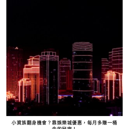
小資族翻身機會？靠娛樂城優惠，每月多賺一桶