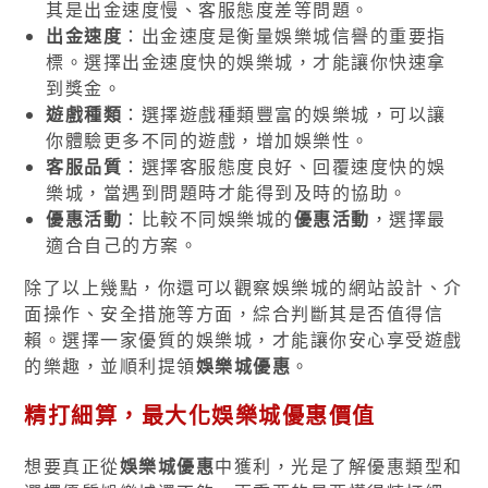
其是出金速度慢、客服態度差等問題。
出金速度
：出金速度是衡量娛樂城信譽的重要指
標。選擇出金速度快的娛樂城，才能讓你快速拿
到獎金。
遊戲種類
：選擇遊戲種類豐富的娛樂城，可以讓
你體驗更多不同的遊戲，增加娛樂性。
客服品質
：選擇客服態度良好、回覆速度快的娛
樂城，當遇到問題時才能得到及時的協助。
優惠活動
：比較不同娛樂城的
優惠活動
，選擇最
適合自己的方案。
除了以上幾點，你還可以觀察娛樂城的網站設計、介
面操作、安全措施等方面，綜合判斷其是否值得信
賴。選擇一家優質的娛樂城，才能讓你安心享受遊戲
的樂趣，並順利提領
娛樂城優惠
。
精打細算，最大化娛樂城優惠價值
想要真正從
娛樂城優惠
中獲利，光是了解優惠類型和