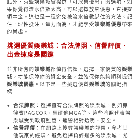
此外，有些娛樂城會提供「可放棄優惠」的選項，如
果你覺得流水倍數太高，可以選擇放棄優惠，直接提
領本金。這也是一種避免被流水倍數綁住的方法。記
住，理性投注，量力而為，才能享受
娛樂城優惠
帶來
的樂趣。
挑選優質娛樂城：合法牌照、信譽評價、
出金速度是關鍵
並非所有的
娛樂城
都值得信賴。選擇一家優質的
娛樂
城
，才能保障你的資金安全，並確保你能夠順利提領
娛樂城優惠
。以下是一些挑選優質
娛樂城
的關鍵指
標：
合法牌照
：選擇擁有合法牌照的娛樂城，例如菲
律賓PAGCOR、馬爾他MGA等。這些牌照代表娛
樂城受到政府監管，運營相對透明、安全。
信譽評價
：在網路上搜尋娛樂城的評價，參考其
他玩家的經驗。避免選擇負評過多的娛樂城，尤