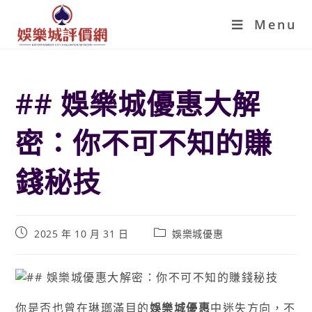
Menu
## 娛樂城優惠大解
密：你不可不知的賺
錢秘技
2025 年 10 月 31 日
娛樂城優惠
你是否也曾在琳瑯滿目的
娛樂城優惠
中迷失方向，不