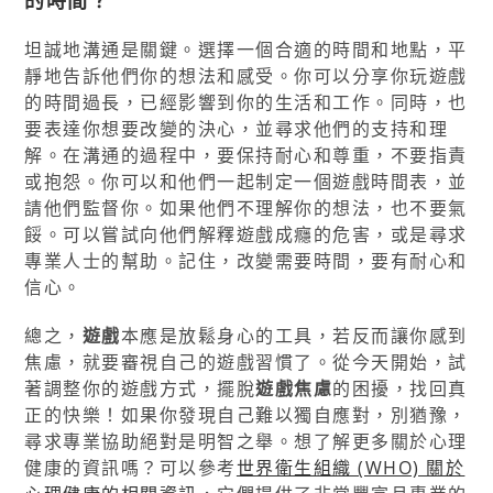
坦誠地溝通是關鍵。選擇一個合適的時間和地點，平
靜地告訴他們你的想法和感受。你可以分享你玩遊戲
的時間過長，已經影響到你的生活和工作。同時，也
要表達你想要改變的決心，並尋求他們的支持和理
解。在溝通的過程中，要保持耐心和尊重，不要指責
或抱怨。你可以和他們一起制定一個遊戲時間表，並
請他們監督你。如果他們不理解你的想法，也不要氣
餒。可以嘗試向他們解釋遊戲成癮的危害，或是尋求
專業人士的幫助。記住，改變需要時間，要有耐心和
信心。
總之，
遊戲
本應是放鬆身心的工具，若反而讓你感到
焦慮，就要審視自己的遊戲習慣了。從今天開始，試
著調整你的遊戲方式，擺脫
遊戲焦慮
的困擾，找回真
正的快樂！如果你發現自己難以獨自應對，別猶豫，
尋求專業協助絕對是明智之舉。想了解更多關於心理
健康的資訊嗎？可以參考
世界衛生組織 (WHO) 關於