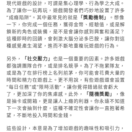
現代遊戲的設計，可謂是集心理學、行為學之大成。
為了讓你一玩再玩，遊戲開發者們巧妙地設置了許多
“成癮陷阱”。其中最常見的就是
「獎勵機制」
。想像
一下，你完成一個任務，獲得金幣、經驗值，或是解
鎖新的角色或裝備，是不是會讓你感到興奮和滿足？
這種即時的回饋，會刺激大腦分泌多巴胺，讓你對這
種感覺產生渴望，進而不斷地重複玩遊戲的行為。
另外，
「社交壓力」
也是一個重要的因素。許多遊戲
都強調團隊合作，或是排名競爭。為了不拖累隊友，
或是為了在排行榜上名列前茅，你可能會花費大量的
時間和精力在遊戲上。更不用說，有些遊戲還會設置
“每日任務”或“限時活動”，讓你覺得錯過就會虧大
了，更加深了你的焦慮感。此外，
「隨機獎勵」
，像
是抽卡或開箱，更是讓人上癮的利器。你永遠不知道
下一次會抽到什麼，這種不確定性會讓你一直抱著希
望，不斷地投入時間和金錢。
這些設計，本意是為了增加遊戲的趣味性和吸引力，