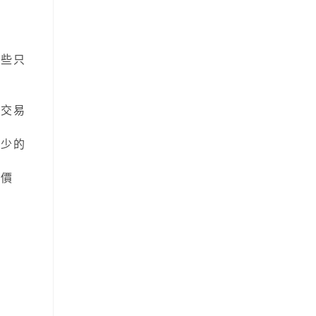
哪些只
的交易
更少的
的價