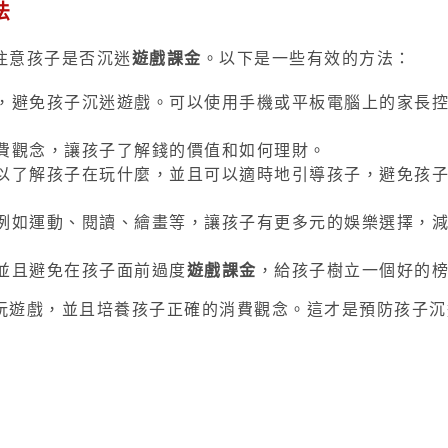
法
注意孩子是否沉迷
遊戲課金
。以下是一些有效的方法：
，避免孩子沉迷遊戲。可以使用手機或平板電腦上的家長
費觀念，讓孩子了解錢的價值和如何理財。
以了解孩子在玩什麼，並且可以適時地引導孩子，避免孩
例如運動、閱讀、繪畫等，讓孩子有更多元的娛樂選擇，
並且避免在孩子面前過度
遊戲課金
，給孩子樹立一個好的
玩遊戲，並且培養孩子正確的消費觀念。這才是預防孩子沉