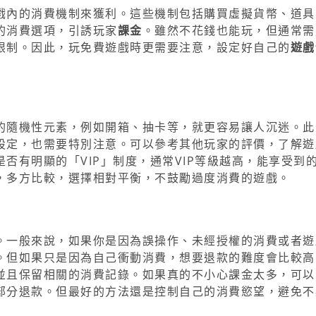
戲內的消費機制來獲利。這些機制包括購買虛擬貨幣、道具
的消費選項，引誘玩家
課金
。雖然不花錢也能玩，但通常需
限制。因此，玩免費遊戲時更需要注意，設定好自己的
遊戲
的隨機性元素，例如開箱、抽卡等，就更容易讓人沉迷。此
設定，也需要特別注意。可以參考其他玩家的評價，了解遊
否有明顯的「VIP」制度，通常VIP等級越高，能享受到
，多方比較，選擇相對平衡，不鼓勵過度消費的遊戲。
。一般來說，如果你是因為誤操作、未經授權的消費或者遊
。但如果只是因為自己衝動消費，想要退款的難度會比較高
並且保留相關的消費記錄。如果真的不小心課金太多，可以
部分退款。但最好的方法還是控制自己的消費慾望，避免不