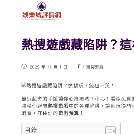
熱搜遊戲藏陷阱？這
2025 年 11 月 1 日
熱搜遊戲
最近超夯的手遊讓你心癢癢嗎？小心！看似免費
將帶你避開
熱搜遊戲
中的各種陷阱，讓你玩得開
消費，守住你的
遊戲預算
！
目錄