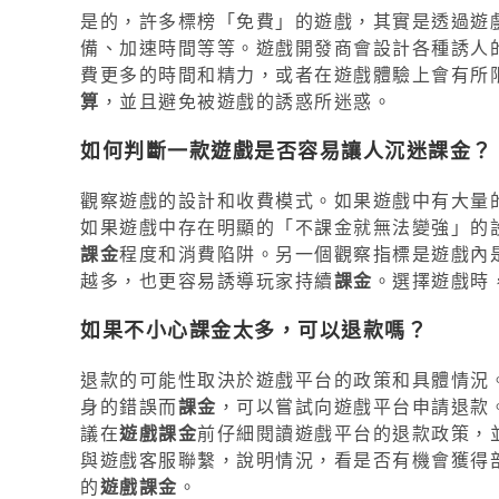
是的，許多標榜「免費」的遊戲，其實是透過遊
備、加速時間等等。遊戲開發商會設計各種誘人
費更多的時間和精力，或者在遊戲體驗上會有所
算
，並且避免被遊戲的誘惑所迷惑。
如何判斷一款遊戲是否容易讓人沉迷課金？
觀察遊戲的設計和收費模式。如果遊戲中有大量
如果遊戲中存在明顯的「不課金就無法變強」的
課金
程度和消費陷阱。另一個觀察指標是遊戲內是
越多，也更容易誘導玩家持續
課金
。選擇遊戲時
如果不小心課金太多，可以退款嗎？
退款的可能性取決於遊戲平台的政策和具體情況
身的錯誤而
課金
，可以嘗試向遊戲平台申請退款
議在
遊戲課金
前仔細閱讀遊戲平台的退款政策，
與遊戲客服聯繫，說明情況，看是否有機會獲得
的
遊戲課金
。