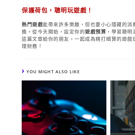
保護荷包，聰明玩遊戲！
熱門遊戲
能帶來許多樂趣，但也要小心隱藏的消
擔。從今天開始，設定你的
遊戲預算
，學習聰明
這篇文章給你的朋友，一起成為精打細算的遊戲
理財務！
YOU MIGHT ALSO LIKE