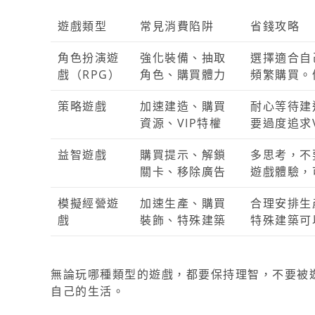
遊戲類型
常見消費陷阱
省錢攻略
角色扮演遊
強化裝備、抽取
選擇適合自
戲（RPG）
角色、購買體力
頻繁購買。
策略遊戲
加速建造、購買
耐心等待建
資源、VIP特權
要過度追求
益智遊戲
購買提示、解鎖
多思考，不
關卡、移除廣告
遊戲體驗，
模擬經營遊
加速生產、購買
合理安排生
戲
裝飾、特殊建築
特殊建築可
無論玩哪種類型的遊戲，都要保持理智，不要被
自己的生活。