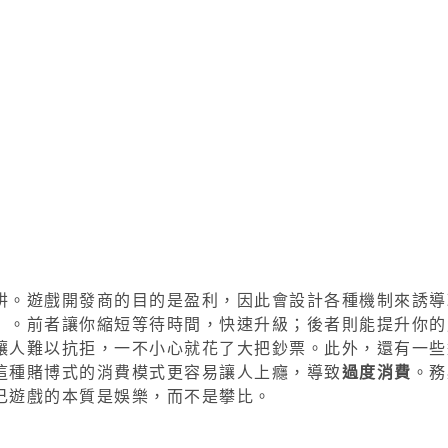
阱。遊戲開發商的目的是盈利，因此會設計各種機制來誘導
」。前者讓你縮短等待時間，快速升級；後者則能提升你的
讓人難以抗拒，一不小心就花了大把鈔票。此外，還有一些
這種賭博式的消費模式更容易讓人上癮，導致
過度消費
。務
己遊戲的本質是娛樂，而不是攀比。