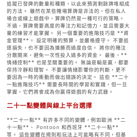
追蹤已發牌的數量和種類，以此來預測剩餘牌堆組成
的方法。 雖然在某些賭場算牌是非法的，但在私人
場合或線上遊戲中，算牌仍然是一種可行的策略。
不過，算牌需要高度的專注力和記憶力，並且需要大
量的練習才能掌握。 另一個重要的進階技巧是 **資
金管理**。 設定明確的預算，並嚴格遵守。 不要追
逐損失，也不要因為連勝而過度自信。 將你的賭注
分散開來，避免一次性投入過多的資金。 最後，**
情緒控制** 也是至關重要的。 無論是輸是贏，都要
保持冷靜和理智。 不要讓情緒影響你的判斷，更不
要因為一時的衝動而做出錯誤的決定。 這些 **二十
一點進階技巧** 需要長時間的學習和實踐，但一旦
掌握，它們將會成為你贏得遊戲的有力武器。
二十一點變體與線上平台選擇
**二十一點** 有許多不同的變體，例如歐洲 **二
十一點**、 Pontoon 和西班牙 **二十一點**
等。 這些變體在規則和玩法上可能略有不同，但基