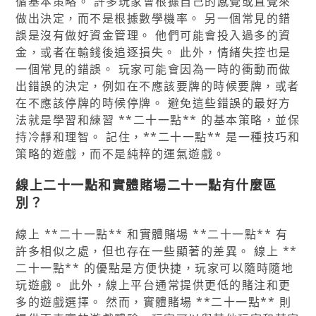
循基本策略。 許多玩家會根據自己的感覺或直覺來
做出決定，而不是根據數學機率。 另一個常見的錯
誤是沒有做好資金管理。 他們可能會投入過多的資
金，或者在輸錢後追逐損失。 此外，情緒失控也是
一個常見的錯誤。 玩家可能會因為一時的衝動而做
出錯誤的決定，例如在不應該要牌的時候要牌，或者
在不應該停牌的時候停牌。 避免這些錯誤的最好方
法就是學習和練習 **二十一點** 的基本策略，並保
持冷靜和理智。 記住，**二十一點** 是一種技巧和
策略的遊戲，而不是純粹的運氣遊戲。
線上二十一點和實體賭場二十一點有什麼區
別？
線上 **二十一點** 和實體賭場 **二十一點** 有
許多相似之處，但也存在一些顯著的差異。 線上 **
二十一點** 的優點是方便快捷，玩家可以隨時隨地
玩遊戲。 此外，線上平台通常提供更低的賭注和更
多的遊戲選擇。 然而，實體賭場 **二十一點** 則