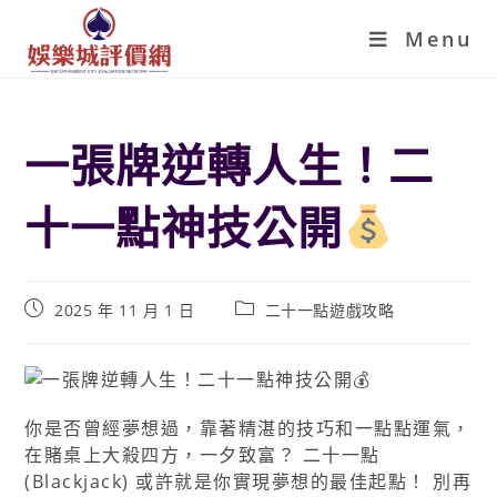
Menu
一張牌逆轉人生！二
十一點神技公開
2025 年 11 月 1 日
二十一點遊戲攻略
你是否曾經夢想過，靠著精湛的技巧和一點點運氣，
在賭桌上大殺四方，一夕致富？ 二十一點
(Blackjack) 或許就是你實現夢想的最佳起點！ 別再