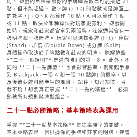
則。 遊戲的目標是讓你的手牌總點數盡可能接近 21
點，但不能超過。 數字牌 (2-10) 的點數就是牌面上
的數字，J、Q、K 都算作 10 點，A 可以算作 1 點
或 11 點，取決於哪種算法對玩家更有利。 遊戲開
始時，玩家和莊家都會拿到兩張牌，莊家通常會有一
張明牌和一張暗牌。 玩家可以選擇要牌 (Hit)、停牌
(Stand)、加倍 (Double Down) 或分牌 (Split)，
具體操作取決於手牌點數和莊家的明牌。 瞭解這些
**二十一點規則** 是邁向勝利的第一步。 此外，不
同的 **二十一點牌型** 也會影響勝率，例如起手拿
到 Blackjack (一張 A 和一張 10 點牌) 的機率，以
及後續要牌可能產生的風險。 記住，知己知彼，百
戰不殆！想要真正掌握 **二十一點的精髓**，必須
熟稔所有規則與牌型組合。
二十一點必勝策略：基本策略表與運用
掌握 **二十一點基本策略** 是提高勝率的關鍵。
基本策略表是一個根據你的手牌和莊家的明牌，建議