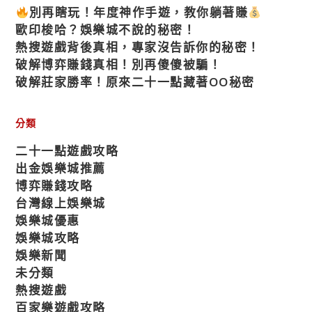
別再瞎玩！年度神作手遊，教你躺著賺
歐印梭哈？娛樂城不說的秘密！
熱搜遊戲背後真相，專家沒告訴你的秘密！
破解博弈賺錢真相！別再傻傻被騙！
破解莊家勝率！原來二十一點藏著OO秘密
分類
二十一點遊戲攻略
出金娛樂城推薦
博弈賺錢攻略
台灣線上娛樂城
娛樂城優惠
娛樂城攻略
娛樂新聞
未分類
熱搜遊戲
百家樂遊戲攻略