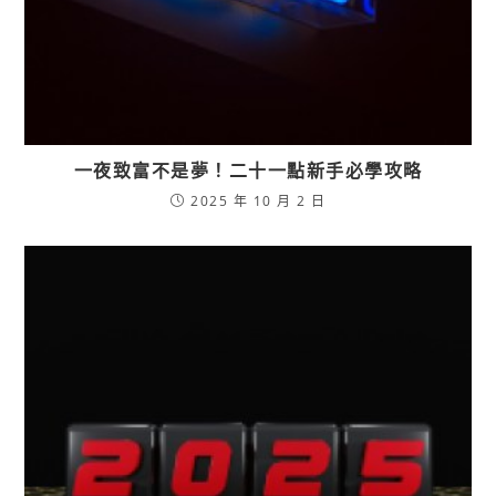
一夜致富不是夢！二十一點新手必學攻略
2025 年 10 月 2 日