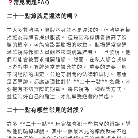
常見問題FAQ
二十一點算牌是違法的嗎？
在大多數賭場，算牌本身並不是違法的，但賭場有權
拒絕為算牌者提供服務。 這是因為算牌者提高了獲
勝的機率，可能會影響賭場的收益。 賭場通常會通
過監視錄像和人員觀察來識別算牌者，一旦發現，他
們可能會被要求離開賭場。 然而，在私人場合或線
上遊戲中，算牌通常是被允許的。 重要的是要了解
不同場所的規定，並遵守相關的法律和規則。 無論
是否算牌，都應該理性對待 **二十一點** 遊戲，不
要抱有不切實際的期望。 將它視為一種娛樂方式，
並控制好自己的賭注，才能享受遊戲的樂趣。
二十一點有哪些常見的錯誤？
許多 **二十一點** 玩家都會犯一些常見的錯誤，導
致他們輸掉遊戲。 其中一個最常見的錯誤就是不遵