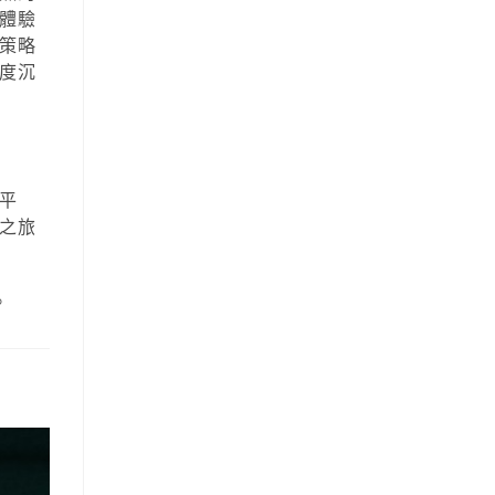
體驗
策略
度沉
平
之旅
。