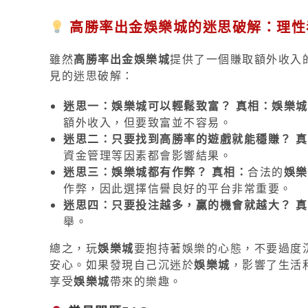
高勝率出金娛樂城的迷思破解：理性
雖然
高勝率出金娛樂城
提供了一個賺取額外收入
見的迷思破解：
迷思一：娛樂城可以輕鬆致富？
真相：
娛樂城
額外收入，但要致富並不容易。
迷思二：只要找到高勝率的遊戲就能穩賺？
真
資金管理等因素都會影響結果。
迷思三：娛樂城都有作弊？
真相：
合法的
娛樂
作弊，因此選擇信譽良好的平台非常重要。
迷思四：只要投注越多，贏的機會就越大？
真
舉。
總之，玩
娛樂城
要抱持著娛樂的心態，不要過度
安心。如果發現自己沉迷於
娛樂城
，影響了生活
享受
娛樂城
帶來的樂趣。