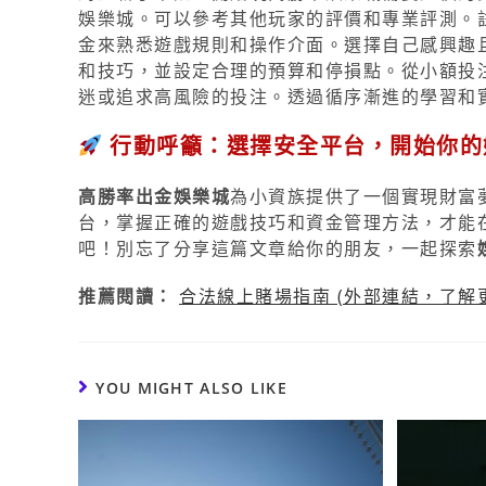
娛樂城。可以參考其他玩家的評價和專業評測。
金來熟悉遊戲規則和操作介面。選擇自己感興趣
和技巧，並設定合理的預算和停損點。從小額投
迷或追求高風險的投注。透過循序漸進的學習和
行動呼籲：選擇安全平台，開始你的
高勝率出金娛樂城
為小資族提供了一個實現財富
台，掌握正確的遊戲技巧和資金管理方法，才能
吧！別忘了分享這篇文章給你的朋友，一起探索
推薦閱讀：
合法線上賭場指南 (外部連結，了解
YOU MIGHT ALSO LIKE