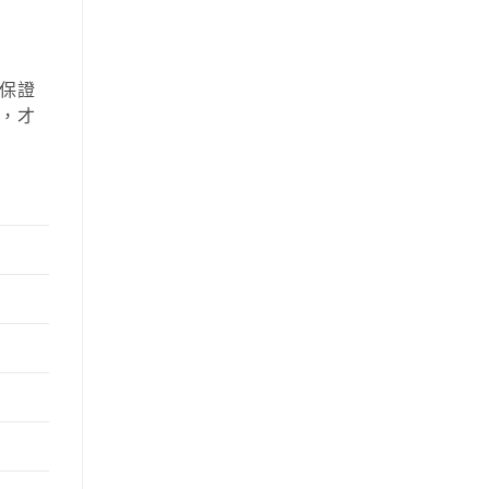
保證
，才