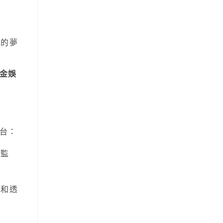
由的夢
金娛
台：
到監
性和透