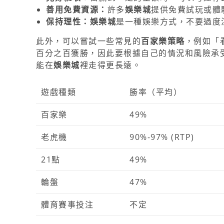
善用免費資源：
許多
娛樂城
提供免費試玩或體
保持理性：
娛樂城
是一種娛樂方式，不要過度
此外，可以嘗試一些常見的
百家樂策略
，例如「
百分之百獲勝，因此要根據自己的情況和風險承
能在
娛樂城
裡走得更長遠。
遊戲種類
勝率（平均）
百家樂
49%
老虎機
90%-97% (RTP)
21點
49%
輪盤
47%
體育賽事投注
不定