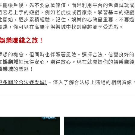
註冊帳戶後，先不要急著儲值，而是利用平台的免費試玩或
且容易上手的遊戲，例如老虎機或百家樂。學習基本的遊戲
注開始，逐步累積經驗。記住，娛樂的心態最重要，不要過
實踐，你可以在高勝率娛樂城中找到樂趣並享受遊戲。
娛樂賺錢之旅！
夢想的機會，但同時也伴隨著風險。選擇合法、信譽良好的
在
娛樂城
裡玩得安心，賺得放心。現在就開始你的娛樂賺錢
娛樂城
的樂趣！
更多關於合法娛樂城)
– 深入了解合法線上賭場的相關資訊