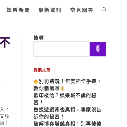
娛樂新聞
最新資訊
常見問答
不
搜尋
搜
尋
近期文章
別再瞎玩！年度神作手遊，
教你躺著賺
歐印梭哈？娛樂城不說的秘
密！
入？
熱搜遊戲背後真相，專家沒告
又該
訴你的秘密！
賺！
破解博弈賺錢真相！別再傻傻