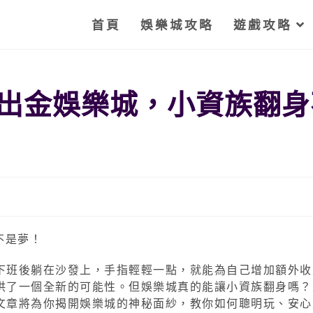
首頁
娛樂城攻略
遊戲攻略
出金娛樂城，小資族翻身
下班後躺在沙發上，手指輕輕一點，就能為自己增加額外收
供了一個全新的可能性。但娛樂城真的能讓小資族翻身嗎？
文章將為你揭開娛樂城的神秘面紗，教你如何聰明玩、安心