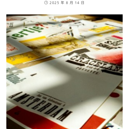
2025 年 8 月 14 日