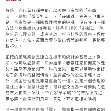
網路上充斥著各種聲稱可以破解百家樂的「必勝
法」，例如「微笑打法」、「莊閒跳」等等。但事實
是，百家樂是一種隨機性很高的遊戲，沒有任何一種
方法可以保證100%獲勝。這些所謂的「必勝法」往
往只是心理安慰，或者基於一些不科學的觀察。過度
迷信這些方法，反而會讓你做出錯誤的判斷，最終導
致損失。
正確的策略應該是建立在機率和統計的基礎上。例
如，你可以記錄每一局的結果，觀察莊家和閒家的走
勢。雖然不能預測下一局的結果，但可以幫助你更好
地了解牌局的整體情況，並調整你的投注策略。此
外，資金管理也是非常重要的一環。設定一個合理的
投注上限，並嚴格遵守，可以避免因為一時衝動而造
成重大損失。記住，**百家樂策略**的重點不是追
求必勝，而是控制風險，長期下來才能穩定獲利。
另一種常見的迷思是「纜」。纜是指一種在輸錢後加