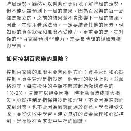
牌局走勢。雖然可以幫助你更好地了解牌局的走勢，
但不能保證預測下一局的結果。因為百家樂的每一局
都是獨立的，之前的結果並不會影響下一局的結果。
因此，在使用看路法時，一定要結合其他的因素，例
如你的資金狀況和風險承受能力。更重要的是，提升
你的**百家樂預測**能力，需要長時間的經驗累積
與學習。
如何控制百家樂的風險？
控制百家樂的風險主要有兩個方面：資金管理和心態
控制。資金管理是指設定一個合理的投注上限，並嚴
格遵守。每次投注的金額不應該超過你總資金的
1%-2%。這樣可以避免因為一時衝動而造成重大損
失。心態控制是指保持冷靜和理智，不要因為輸錢而
感到沮喪，也不要因為贏錢而過於得意。學會接受失
敗，並從失敗中學習。建立良好的資金管理和心態控
制，是長期在百家樂中生存的關鍵。