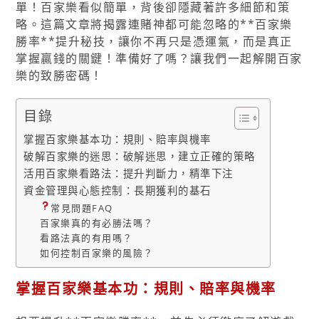
單！百家樂看似簡單，背後卻隱藏著許多細節和策
略。這篇文章將揭露連賭神都可能忽略的**百家樂
勝率**提升秘技，讓你不再只是憑運氣，而是真正
掌握贏錢的關鍵！準備好了嗎？讓我們一起解開百家
樂的致勝密碼！
目錄
掌握百家樂基本功：規則、賠率與機率
破解百家樂的迷思：破解迷思，建立正確的策略
活用百家樂看路法：提升判斷力，精準下注
資金管理與心態控制：長期獲利的基石
常見問題FAQ
百家樂真的有必勝法嗎？
看路法真的有用嗎？
如何控制百家樂的風險？
掌握百家樂基本功：規則、賠率與機率