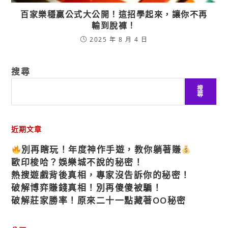
百家樂穩贏公式大公開！這招學起來，讓你不再
輸到脫褲！
2025 年 8 月 4 日
搜尋
搜
尋
近期文章
別再瞎玩！年度神作手遊，教你躺著賺
歐印梭哈？娛樂城不說的秘密！
熱搜遊戲背後真相，專家沒告訴你的秘密！
破解博弈賺錢真相！別再傻傻被騙！
破解莊家勝率！原來二十一點藏著OO秘密