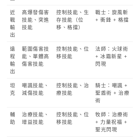
近
高爆發傷害
控制技能、生
戰士：旋風斬
戰
技能、突進
存技能（位
+ 衝鋒 + 格擋
輸
技能
移、格擋）
出
遠
範圍傷害技
控制技能、位
法師：火球術
程
能、單體高
移技能
+ 冰霜新星 +
輸
傷害技能
閃現
出
坦
嘲諷技能、
控制技能、治
騎士：嘲諷 +
克
減傷技能
療技能
聖盾術 + 治療
術
輔
治療技能、
控制技能、位
牧師：治療術
助
增益技能
移技能
+ 力量祝福 +
聖光閃現