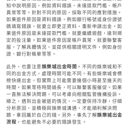
知中說明原因，例如資料錯誤、未達提款門檻、帳戶
異常等等。針對不同的原因，採取不同的應對措施。
如果退件原因是資料錯誤，例如銀行帳號或身份證號
碼填寫錯誤，就要立即更正資料，重新申請出金。如
果退件原因是未達提款門檻，就要繼續遊戲，達到規
定的投注量。如果退件原因是帳戶異常，就要聯繫客
服，了解具體情況，並提供相關證明文件，例如身份
證、銀行對帳單等等。
此外，也要注意
娛樂城出金時間
。不同的娛樂城和不
同的出金方式，處理時間可能不同。有些娛樂城會標
榜快速出金，但實際上可能需要幾個小時甚至幾天的
時間。如果等待時間過長，可以聯繫客服催促。如果
一直無法解決問題，可以考慮向相關監管機構投訴。
總之，遇到出金被退的情況，一定要保持冷靜，仔細
分析原因，並積極與娛樂城溝通，才能順利解決問
題，拿回屬於自己的錢。另外，事先了解
娛樂城出金
流程
，也能避免不必要的錯誤發生。