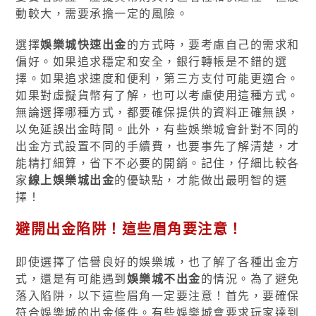
動較大，需要承擔一定的風險。
選擇
娛樂城快速出金
的方式時，要考慮自己的需求和
偏好。如果追求穩定和安全，銀行轉帳是不錯的選
擇。如果追求速度和便利，第三方支付可能更適合。
如果對虛擬貨幣有了解，也可以考慮使用這種方式。
無論選擇哪種方式，都要確保提供的資料正確無誤，
以免延誤出金時間。此外，有些娛樂城會針對不同的
出金方式設置不同的手續費，也要事先了解清楚，才
能精打細算，省下不必要的開銷。記住，仔細比較各
家
線上娛樂城出金
的優缺點，才能做出最明智的選
擇！
避開出金陷阱！這些眉角要注意！
即使選擇了信譽良好的娛樂城，也了解了各種出金方
式，還是有可能遇到
娛樂城不出金
的情況。為了避免
落入陷阱，以下這些眉角一定要注意！首先，要確保
符合娛樂城的出金條件。有些娛樂城會要求玩家達到