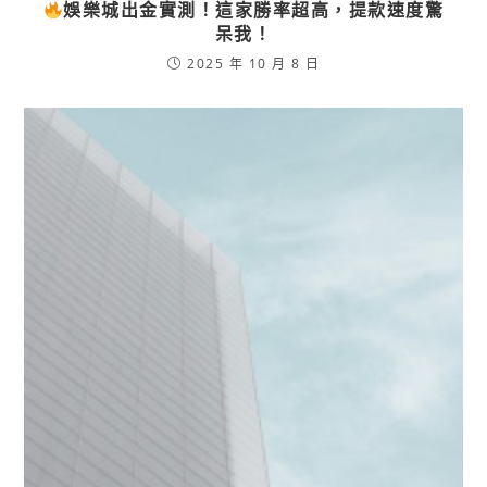
娛樂城出金實測！這家勝率超高，提款速度驚
呆我！
2025 年 10 月 8 日