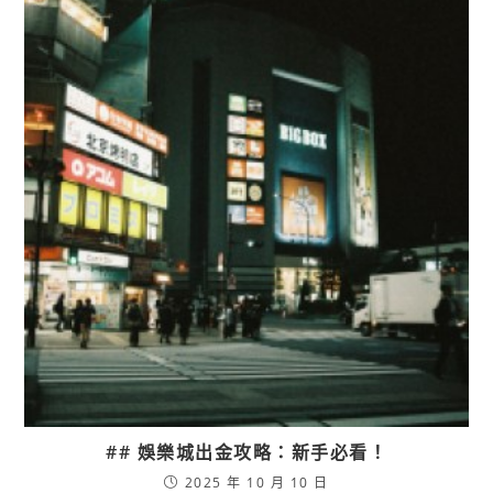
## 娛樂城出金攻略：新手必看！
2025 年 10 月 10 日