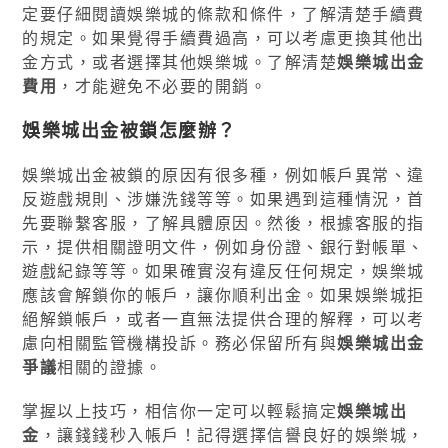
定要仔細閱讀娛樂城的條款和條件，了解清楚手續費
的規定。如果覺得手續費過高，可以考慮更換其他出
金方式，或者選擇其他娛樂城。了解清楚
娛樂城出金
費用
，才能避免不必要的開銷。
娛樂城出金被鎖怎麼辦？
娛樂城出金被鎖的原因有很多種，例如帳戶異常、違
反遊戲規則、涉嫌洗錢等等。如果遇到這種情況，首
先要聯繫客服，了解具體原因。然後，根據客服的指
示，提供相關證明文件，例如身份證、銀行對帳單、
遊戲紀錄等等。如果確實沒有違反任何規定，娛樂城
應該會解鎖你的帳戶，讓你順利出金。如果娛樂城拒
絕解鎖帳戶，或者一直無法提供合理的解釋，可以考
慮向相關監管機構投訴。務必保留所有與
娛樂城出金
爭議
相關的證據。
掌握以上技巧，相信你一定可以輕鬆搞定
娛樂城出
金
，讓錢錢秒入帳戶！記得選擇信譽良好的娛樂城，