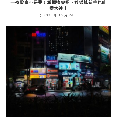
一夜致富不是夢！掌握這幾招，娛樂城新手也能
變大神！
2025 年 10 月 24 日