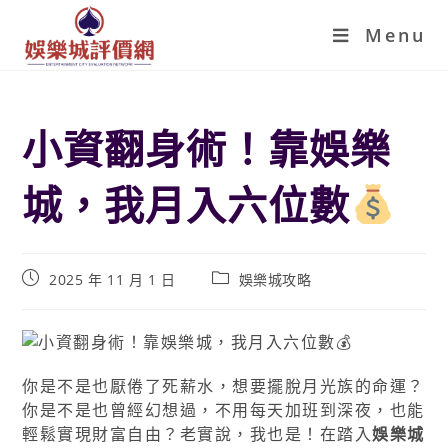
Menu
小資翻身術！靠娛樂
城，我月入六位數
2025 年 11 月 1 日
娛樂城攻略
你是不是也厭倦了死薪水，想要擺脫月光族的命運？
你是不是也曾經幻想過，不用每天加班到深夜，也能
輕鬆實現財富自由？老實說，我也是！在踏入
娛樂城