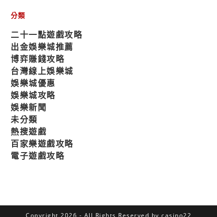
分類
二十一點遊戲攻略
出金娛樂城推薦
博弈賺錢攻略
台灣線上娛樂城
娛樂城優惠
娛樂城攻略
娛樂新聞
未分類
熱搜遊戲
百家樂遊戲攻略
電子遊戲攻略
Copyright 2026 - All Rights Reserved by casino22