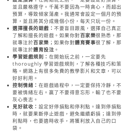
並且嚴格遵守。千萬不要因為一時貪心，而超出
預算，導致傾家蕩產。我通常會設定一個月的預
算，並且將其分成幾個小份，每天只玩一份。
選擇擅長的遊戲：
不要盲目跟風，選擇自己真正
了解和擅長的遊戲。如果你對
百家樂
很熟悉，那
就專注於
百家樂
；如果你對
體育賽事
很了解，那
就專注於
體育投注
。
學習遊戲規則：
在開始玩之前，一定要先
thoroughly 學習遊戲規則，了解各種技巧和策
略。網路上有很多免費的教學影片和文章，可以
好好利用。
控制情緒：
在遊戲過程中，一定要保持冷靜，不
要被情緒左右。贏了不要得意忘形，輸了也不要
灰心喪志。
見好就收：
設定好停損點和停利點。達到停損點
時，就要果斷停止遊戲，避免繼續虧損；達到停
利點時，也要適時收手，將獲利放入自己的口
袋。