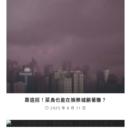
靠這招！菜鳥也能在娛樂城躺著賺？
2025 年 8 月 11 日