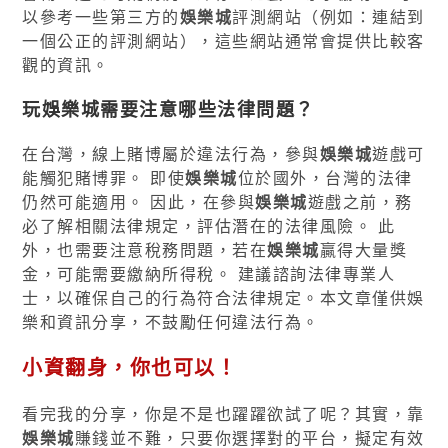
以參考一些第三方的
娛樂城
評測網站（例如：連結到
一個公正的評測網站），這些網站通常會提供比較客
觀的資訊。
玩娛樂城需要注意哪些法律問題？
在台灣，線上賭博屬於違法行為，參與
娛樂城
遊戲可
能觸犯賭博罪。 即使
娛樂城
位於國外，台灣的法律
仍然可能適用。 因此，在參與
娛樂城
遊戲之前，務
必了解相關法律規定，評估潛在的法律風險。 此
外，也需要注意稅務問題，若在
娛樂城
贏得大量獎
金，可能需要繳納所得稅。 建議諮詢法律專業人
士，以確保自己的行為符合法律規定。本文章僅供娛
樂和資訊分享，不鼓勵任何違法行為。
小資翻身，你也可以！
看完我的分享，你是不是也躍躍欲試了呢？其實，靠
娛樂城
賺錢並不難，只要你選擇對的平台，擬定有效