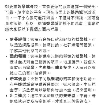
想要靠
娛樂城
賺錢，首先要做的就是選擇一個安全、
可靠、賠率高的平台。現在市面上的
娛樂城
琳瑯滿
目，一不小心就可能踩到雷，不僅賺不到錢，還可能
血本無歸。所以，選擇
娛樂城
絕對不能馬虎！我會建
議大家從以下幾個方面來考量：
信譽評價：
選擇有良好口碑和評價的
娛樂城
。可
以透過網路搜尋、論壇討論、社群媒體等管道，
了解其他玩家的經驗。
遊戲種類：
選擇提供多元遊戲種類的
娛樂城
，這
樣才能找到自己擅長的項目，增加勝算。我個人
喜歡玩
百家樂
、
老虎機
和
體育投注
，大家可以根
據自己的喜好做選擇。
賠率優惠：
比較不同
娛樂城
的賠率和優惠活動。
有些
娛樂城
會提供首儲優惠、返水優惠、生日禮
金等，這些都可以幫助你增加本金，提高獲利。
出金速度：
選擇出金速度快的
娛樂城
。畢竟，賺
到錢就是要及時拿到手，才算真正落袋為安。