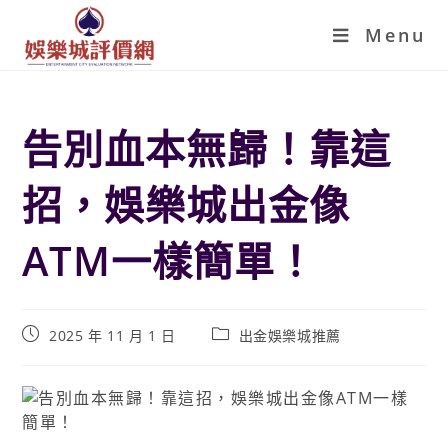
Menu
告別血本無歸！靠這
招，娛樂城出金像
ATM一樣簡單！
2025 年 11 月 1 日
出金娛樂城推薦