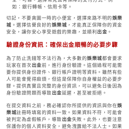
如：銀行轉帳、信用卡等。
切記，不要貪圖一時的小便宜，選擇來路不明的
娛樂
城
。選擇信譽良好的
娛樂城
，才能真正保障你的資金
安全，讓你安心享受遊戲的樂趣，並順利
出金
。
驗證身份資訊：確保出金順暢的必要步驟
為了防止洗錢等不法行為，大多數的
娛樂城
都會要求
玩家在首次
出金
前，進行身份驗證。這個過程可能需
要你提供身份證件、銀行帳戶證明等資料。雖然有些
人可能會覺得麻煩，但這是保障你自身權益的必要步
驟。提供真實且完整的身份資訊，可以避免日後因為
身份驗證問題而導致
出金
延遲，甚至被拒絕。
在提交資料之前，務必確認你所提供的資訊與你在
娛
樂城
註冊時填寫的資料一致。如果資料不符，可能會
被判定為虛假帳戶，導致
出金
失敗。此外，也要注意
保護你的個人資料安全，避免洩露給不法人士。如果