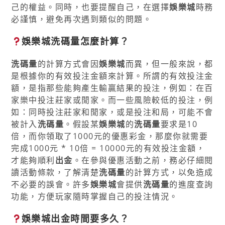
己的權益。同時，也要提醒自己，在選擇
娛樂城
時務
必謹慎，避免再次遇到類似的問題。
娛樂城洗碼量怎麼計算？
洗碼量
的計算方式會因
娛樂城
而異，但一般來說，都
是根據你的有效投注金額來計算。所謂的有效投注金
額，是指那些能夠產生輸贏結果的投注，例如：在百
家樂中投注莊家或閒家。而一些風險較低的投注，例
如：同時投注莊家和閒家，或是投注和局，可能不會
被計入
洗碼量
。假設某
娛樂城
的
洗碼量
要求是10
倍，而你領取了1000元的優惠彩金，那麼你就需要
完成1000元 * 10倍 = 10000元的有效投注金額，
才能夠順利
出金
。在參與優惠活動之前，務必仔細閱
讀活動條款，了解清楚
洗碼量
的計算方式，以免造成
不必要的誤會。許多
娛樂城
會提供
洗碼量
的進度查詢
功能，方便玩家隨時掌握自己的投注情況。
娛樂城出金時間要多久？