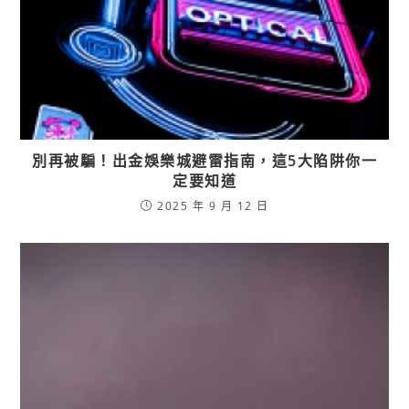
別再被騙！出金娛樂城避雷指南，這5大陷阱你一
定要知道
2025 年 9 月 12 日