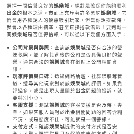
選擇一間信譽良好的
娛樂城
，絕對是確保你能夠順利
出金
的根本之道。市面上充斥著許多黑網
娛樂城
，它
們會用各種誘人的優惠吸引玩家，但當你想提款時，
就會以各種理由搪塞，甚至直接捲款潛逃！要判斷一
間
娛樂城
是否值得信賴，可以從以下幾個方面入手：
公司背景與牌照：
查詢該
娛樂城
是否有合法的營
運執照，並了解其背後的公司是否具備良好的聲
譽。通常合法的
娛樂城
會在網站上公開相關資
訊。
玩家評價與口碑：
透過網路論壇、社群媒體等管
道，搜尋其他玩家對於該
娛樂城
的評價。如果負
評過多，或是出現大量關於
出金
問題的投訴，就
要特別小心。
客服支援：
測試
娛樂城
的客服支援是否及時、專
業。如果客服人員對於
出金
相關問題的回答含糊
不清，或是態度不佳，可能就是一個警訊。
支付方式：
確認
娛樂城
提供的支付方式是否安
全、可靠。選擇常見且有保障的支付方式，例