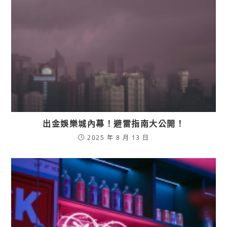
出金娛樂城內幕！避雷指南大公開！
2025 年 8 月 13 日