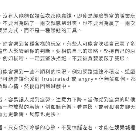
，沒有人能夠保證每次都能贏錢，即使是經驗豐富的職業玩
，不要因為輸了一兩次就感到沮喪，也不要因為贏了一兩次
娛樂方式，而不是一種賺錢的工具。
，你會遇到各種各樣的玩家，有些人可能會吹噓自己贏了多
這些人影響到你的判斷，要相信自己的策略，堅持自己的原
，例如梭哈，一定要堅決拒絕，不要被貪婪蒙蔽了雙眼。
可能會遇到一些不順利的情況，例如網路連線不穩定、遊戲
讓你感到 frustrated 或 angry。但無論如何，
放鬆心情，然後再回到遊戲中。
戲，容易讓人感到疲勞，注意力下降。當你感到疲勞的時候
做一些放鬆的事情，例如聽音樂、看電影、或者和朋友聊天
斷力更敏銳，反應也更快。
器。只有保持冷靜的心態，不受情緒左右，才能在
娛樂城
裡
。