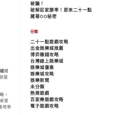
被騙！
破解莊家勝率！原來二十一點
藏著OO秘密
分類
二十一點遊戲攻略
出金娛樂城推薦
博弈賺錢攻略
台灣線上娛樂城
娛樂城優惠
城
裡
娛樂城攻略
就是
娛樂新聞
未分類
熱搜遊戲
略，
百家樂遊戲攻略
承受
電子遊戲攻略
略地參