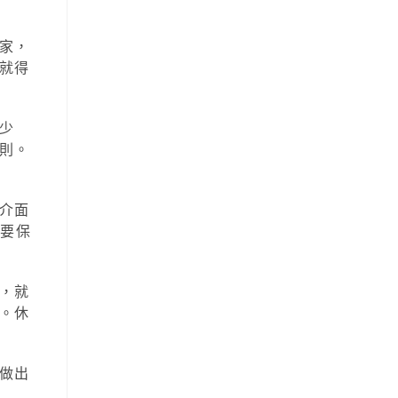
家，
就得
少
則。
介面
都要保
，就
。休
做出