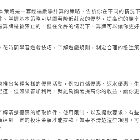
本策略是一套經過數學計算的策略，告訴你在不同的情況
注。掌握基本策略可以顯著降低莊家的優勢，提高你的勝率
裡算牌是被禁止的，但在允許的情況下，算牌可以讓你更好
。花時間學習遊戲技巧，了解遊戲規則，制定合理的投注策
會推出各種各樣的優惠活動，例如首儲優惠、返水優惠、生
足道，但如果善加利用，就能夠顯著提高你的收益，讓你更
了解清楚優惠的領取條件、使用限制、以及提款要求。有些
須達到一定的投注金額才能提款。如果不清楚這些規則，可
。