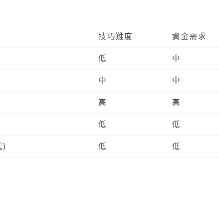
技巧難度
資金需求
低
中
中
中
高
高
低
低
式)
低
低