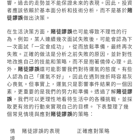
響，過去的走勢並不能保證未來的表現。因此，投資
者應該依賴於基本面分析和技術分析，而不是基於
賭
徒謬誤
做出決策。
在生活決策方面，
賭徒謬誤
也可能導致不理性的行
為。例如，某人連續幾次面試失敗後，可能會認為下
一次面試「一定會成功」，從而放鬆準備，最終再次
失敗。正確的做法是分析之前失敗的原因，並針對性
地改進自己的技能和策略，而不是抱著僥倖心理。此
外，
賭徒謬誤
還可能影響我們對待運氣的態度。有些
人認為自己「運氣不好」，因此在遇到挫折時容易灰
心喪氣。但事實上，運氣只是影響事件結果的一個因
素，更重要的是我們的努力和準備。透過了解
賭徒謬
誤
，我們可以更理性地看待生活中的各種挑戰，並採
取更有效的行動來實現自己的目標。 下表整理了幾
個常見情境與應對
賭徒謬誤
的策略：
情
賭徒謬誤的表現
正確應對策略
境