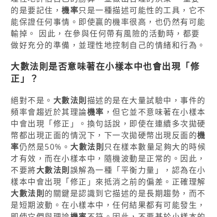
的是要記住，
機率
只是一種描述可能性的工具，它不
能保證任何事情。即使贏的機率很高，也仍然有可能
輸掉。 因此，在參與任何帶有風險的活動時，都要
做好充分的準備，並理性地控制自己的情緒和行為。
大數法則是否意味著在小樣本中也會出現「修
正」？
絕對不是。
大數法則
描述的是在大量試驗中，事件的
頻率會趨近於其理論
機率
，但它並不意味著在小樣本
中會出現「修正」。換句話說，即使在連續多次拋硬
幣都出現正面的情況下，下一次拋硬幣出現反面的
機
率
仍然是50%。
大數法則
只在樣本數量足夠大的時候
才有效，而在小樣本中，隨機波動是正常的。因此，
不要將
大數法則
誤解為一種「平衡力量」，認為在小
樣本中會出現「修正」來抵消之前的偏差。正確理解
大數法則
的關鍵是認識到它描述的是長期趨勢，而不
是短期波動。在小樣本中，任何結果都有可能發生，
即使它們與理論
機率
不符。因此，不要基於小樣本的