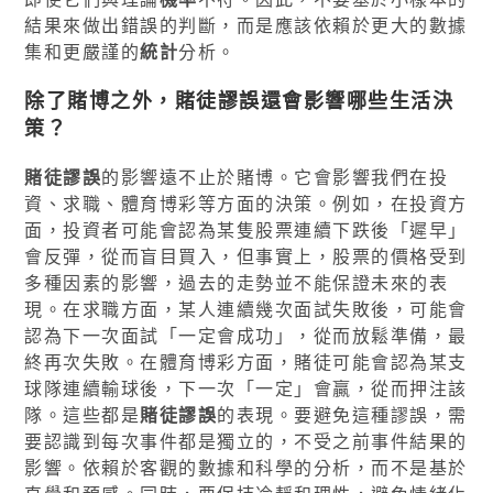
結果來做出錯誤的判斷，而是應該依賴於更大的數據
集和更嚴謹的
統計
分析。
除了賭博之外，賭徒謬誤還會影響哪些生活決
策？
賭徒謬誤
的影響遠不止於賭博。它會影響我們在投
資、求職、體育博彩等方面的決策。例如，在投資方
面，投資者可能會認為某隻股票連續下跌後「遲早」
會反彈，從而盲目買入，但事實上，股票的價格受到
多種因素的影響，過去的走勢並不能保證未來的表
現。在求職方面，某人連續幾次面試失敗後，可能會
認為下一次面試「一定會成功」，從而放鬆準備，最
終再次失敗。在體育博彩方面，賭徒可能會認為某支
球隊連續輸球後，下一次「一定」會贏，從而押注該
隊。這些都是
賭徒謬誤
的表現。要避免這種謬誤，需
要認識到每次事件都是獨立的，不受之前事件結果的
影響。依賴於客觀的數據和科學的分析，而不是基於