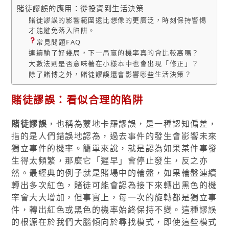
賭徒謬誤的應用：從投資到生活決策
賭徒謬誤的影響範圍遠比想像的更廣泛，時刻保持警惕
才能避免落入陷阱。
常見問題FAQ
連續輸了好幾局，下一局贏的機率真的會比較高嗎？
大數法則是否意味著在小樣本中也會出現「修正」？
除了賭博之外，賭徒謬誤還會影響哪些生活決策？
賭徒謬誤：看似合理的陷阱
賭徒謬誤
，也稱為蒙地卡羅謬誤，是一種認知偏差，
指的是人們錯誤地認為，過去事件的發生會影響未來
獨立事件的機率。簡單來說，就是認為如果某件事發
生得太頻繁，那麼它「遲早」會停止發生，反之亦
然。最經典的例子就是賭場中的輪盤，如果輪盤連續
轉出多次紅色，賭徒可能會認為接下來轉出黑色的機
率會大大增加，但事實上，每一次的旋轉都是獨立事
件，轉出紅色或黑色的機率始終保持不變。這種謬誤
的根源在於我們大腦傾向於尋找模式，即使這些模式