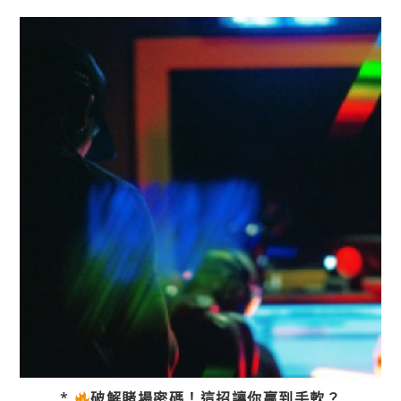
*
破解賭場密碼！這招讓你贏到手軟？