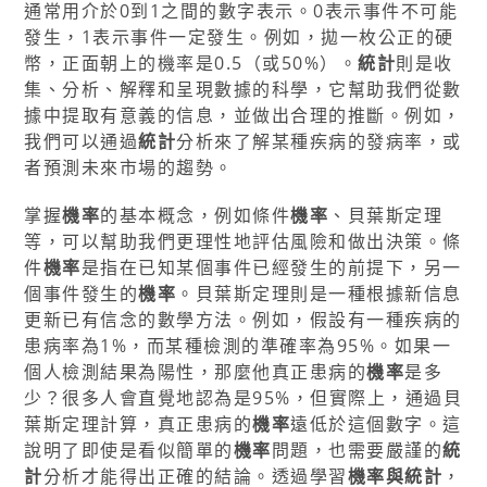
通常用介於0到1之間的數字表示。0表示事件不可能
發生，1表示事件一定發生。例如，拋一枚公正的硬
幣，正面朝上的機率是0.5（或50%）。
統計
則是收
集、分析、解釋和呈現數據的科學，它幫助我們從數
據中提取有意義的信息，並做出合理的推斷。例如，
我們可以通過
統計
分析來了解某種疾病的發病率，或
者預測未來市場的趨勢。
掌握
機率
的基本概念，例如條件
機率
、貝葉斯定理
等，可以幫助我們更理性地評估風險和做出決策。條
件
機率
是指在已知某個事件已經發生的前提下，另一
個事件發生的
機率
。貝葉斯定理則是一種根據新信息
更新已有信念的數學方法。例如，假設有一種疾病的
患病率為1%，而某種檢測的準確率為95%。如果一
個人檢測結果為陽性，那麼他真正患病的
機率
是多
少？很多人會直覺地認為是95%，但實際上，通過貝
葉斯定理計算，真正患病的
機率
遠低於這個數字。這
說明了即使是看似簡單的
機率
問題，也需要嚴謹的
統
計
分析才能得出正確的結論。透過學習
機率與統計
，