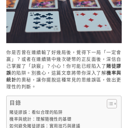
你是否曾在連續輸了好幾局後，覺得下一局「一定會
贏」？或者在連續猜中幾次硬幣的正反面後，深信自
己掌握了「訣竅」？小心！你可能已經陷入了
賭徒謬
誤
的陷阱。別擔心，這篇文章將帶你深入了解
機率與
統計
的奧秘，讓你擺脫這種常見的思維誤區，做出更
理性的判斷。
目錄
賭徒謬誤：看似合理的陷阱
機率與統計：理解隨機性的基礎
如何避免賭徒謬誤：實用技巧與建議