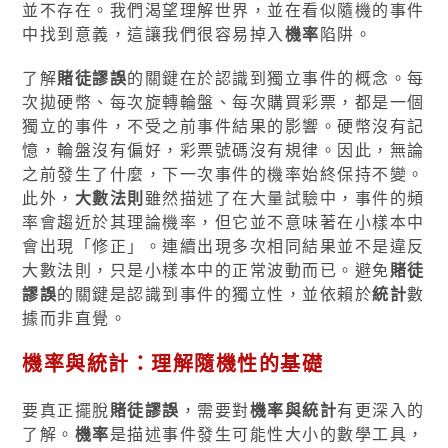
並不存在。我們渴望理解世界，並在看似隨機的事件
中找到意義，這讓我們很容易掉入
機率
陷阱。
了解
賭徒謬誤
的關鍵在於認識到獨立事件的概念。每
次拋硬幣、每次旋轉輪盤、每次購買彩票，都是一個
獨立的事件，不受之前事件結果的影響。硬幣沒有記
憶，輪盤沒有偏好，彩票號碼沒有規律。因此，無論
之前發生了什麼，下一次事件的機率始終保持不變。
此外，
大數法則
雖然描述了在大量試驗中，事件的頻
率會趨近於其理論機率，但它並不意味著在小樣本中
會出現「修正」。連續出現多次相同結果並不是違反
大數法則，只是小樣本中的正常波動而已。避免
賭徒
謬誤
的關鍵是認識到事件的獨立性，並依賴於
統計
數
據而非直覺。
機率與統計：理解隨機性的基礎
要真正擺脫
賭徒謬誤
，需要對
機率與統計
有更深入的
了解。
機率
是描述事件發生可能性大小的數學工具，