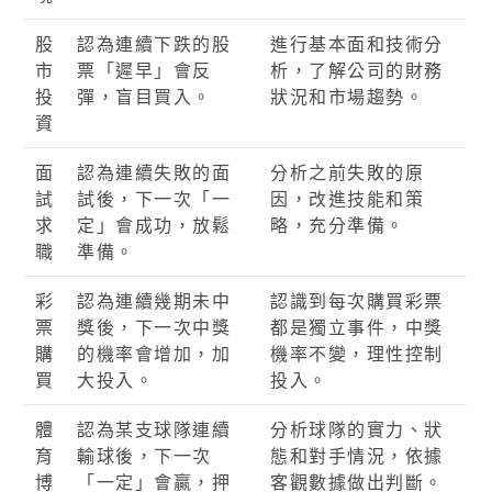
股
認為連續下跌的股
進行基本面和技術分
市
票「遲早」會反
析，了解公司的財務
投
彈，盲目買入。
狀況和市場趨勢。
資
面
認為連續失敗的面
分析之前失敗的原
試
試後，下一次「一
因，改進技能和策
求
定」會成功，放鬆
略，充分準備。
職
準備。
彩
認為連續幾期未中
認識到每次購買彩票
票
獎後，下一次中獎
都是獨立事件，中獎
購
的機率會增加，加
機率不變，理性控制
買
大投入。
投入。
體
認為某支球隊連續
分析球隊的實力、狀
育
輸球後，下一次
態和對手情況，依據
博
「一定」會贏，押
客觀數據做出判斷。