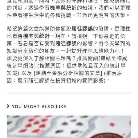
直覺和預感。同時，要保持冷靜和理性，避免情緒化
的判斷。透過學習
機率與統計
的知識，我們可以更理
性地看待生活中的各種挑戰，並做出更明智的決策。
希望這篇文章能幫助你擺脫
賭徒謬誤
的陷阱，更理性
地看待
機率與統計
。現在，請檢視一下你最近的決
策，看看是否有受到
賭徒謬誤
的影響？將今天學到的
知識分享給你的朋友，一起提升理性思維能力吧！
想要更深入了解相關主題嗎？推薦閱讀[連結至權威
統計學網站] (推薦原因：提供準確且深入的統計學
知識) 以及 [連結至金融分析相關的文章] (推薦原
因：展示賭徒謬誤在投資領域的實際影響)。
YOU MIGHT ALSO LIKE