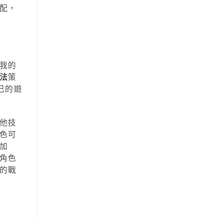
配，
我的
法
策
自己的遊
他技
色可
加
角色
的戰