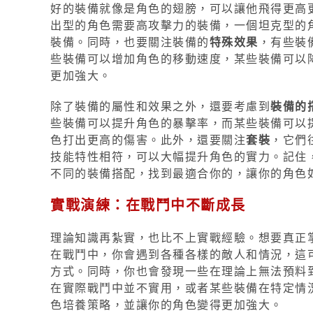
好的裝備就像是角色的翅膀，可以讓他飛得更高
出型的角色需要高攻擊力的裝備，一個坦克型的
裝備。同時，也要關注裝備的
特殊效果
，有些裝
些裝備可以增加角色的移動速度，某些裝備可以
更加強大。
除了裝備的屬性和效果之外，還要考慮到
裝備的
些裝備可以提升角色的暴擊率，而某些裝備可以
色打出更高的傷害。此外，還要關注
套裝
，它們
技能特性相符，可以大幅提升角色的實力。記住
不同的裝備搭配，找到最適合你的，讓你的角色
實戰演練：在戰鬥中不斷成長
理論知識再紮實，也比不上實戰經驗。想要真正
在戰鬥中，你會遇到各種各樣的敵人和情況，這
方式。同時，你也會發現一些在理論上無法預料
在實際戰鬥中並不實用，或者某些裝備在特定情
色培養策略，並讓你的角色變得更加強大。