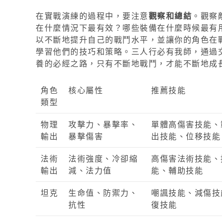
在實戰演練的過程中，要注意
觀察和總結
。觀察
在什麼情況下最有效？哪些裝備在什麼時候最有
以不斷地提升自己的戰鬥水平，並讓你的角色在
學習他們的技巧和策略。三人行必有我師，通過
養的必經之路，只有不斷地戰鬥，才能不斷地成
角色
核心屬性
推薦技能
類型
物理
攻擊力、暴擊率、
單體高傷害技能、
輸出
暴擊傷害
出技能、位移技能
法術
法術強度、冷卻縮
高傷害法術技能、
輸出
減、法力值
能、輔助技能
坦克
生命值、防禦力、
嘲諷技能、減傷技
抗性
復技能