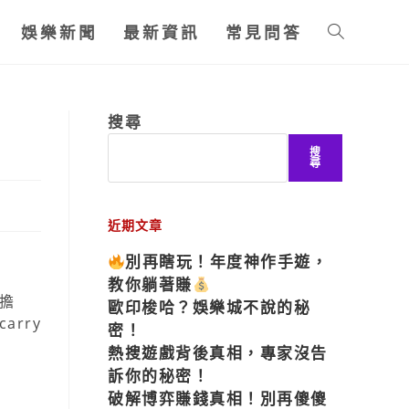
娛樂新聞
最新資訊
常見問答
搜尋
搜
尋
近期文章
別再瞎玩！年度神作手遊，
教你躺著賺
擔
歐印梭哈？娛樂城不說的秘
rry
密！
熱搜遊戲背後真相，專家沒告
訴你的秘密！
破解博弈賺錢真相！別再傻傻