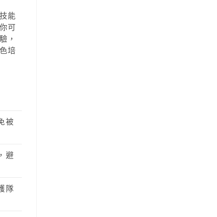
技能
你可
驗，
色培
免被
，避
護隊