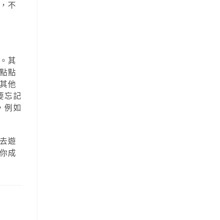
，不
。其
點點
其他
要忘記
，例如
去遊
你成