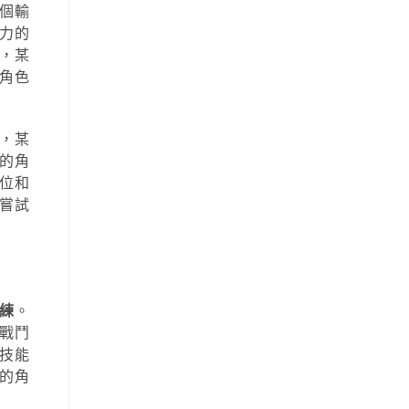
個輸
力的
，某
角色
，某
的角
位和
嘗試
練
。
戰鬥
技能
的角