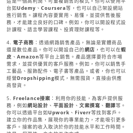
這是一個高利潤、可重複銷售的模式。你可以使用平
台如
Udemy
、
Coursera
等，也可以自己架設網站
進行銷售。課程內容要實用、易懂，並提供售後服
務，才能建立良好的口碑。例如，你可以開設程式設
計課程、語言學習課程、投資理財課程等。
4.
電子商務
：透過網路銷售產品，無論是實體商品
還是數位產品。你可以開設自己的
網店
，也可以在
蝦
皮
、
Amazon
等平台上銷售。產品選擇要符合市場
需求，並提供優質的客戶服務。例如，你可以銷售手
工藝品、服飾配件、電子書等產品。或者，你也可以
經營
Dropshipping
模式，無需囤貨，直接由供應
商發貨。
5.
Freelance接案
：利用你的技能，為客戶提供服
務，例如
網站設計
、
平面設計
、
文案撰寫
、
翻譯
等。
你可以透過平台如
Upwork
、
Fiverr
等找到客戶。
建立你的作品集，展現你的專業能力，才能吸引更多
客戶。接案的收入取決於你的技能水平和工作時間。