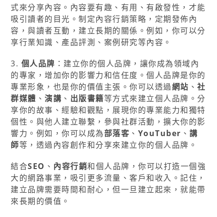
式來分享內容。內容要有趣、有用、有啟發性，才能
吸引讀者的目光。制定內容行銷策略，定期發佈內
容，與讀者互動，建立長期的關係。例如，你可以分
享行業知識、產品評測、案例研究等內容。
3.
個人品牌
：建立你的個人品牌，讓你成為領域內
的專家，增加你的影響力和信任度。個人品牌是你的
專業形象，也是你的價值主張。你可以透過
網站
、
社
群媒體
、
演講
、
出版書籍
等方式來建立個人品牌。分
享你的故事、經驗和觀點，展現你的專業能力和獨特
個性。與他人建立聯繫，參與社群活動，擴大你的影
響力。例如，你可以成為
部落客
、
YouTuber
、
講
師
等，透過內容創作和分享來建立你的個人品牌。
結合
SEO
、
內容行銷
和個人品牌，你可以打造一個強
大的網路事業，吸引更多流量、客戶和收入。記住，
建立品牌需要時間和耐心，但一旦建立起來，就能帶
來長期的價值。