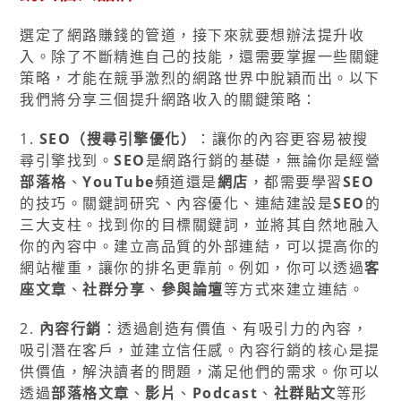
選定了網路賺錢的管道，接下來就要想辦法提升收
入。除了不斷精進自己的技能，還需要掌握一些關鍵
策略，才能在競爭激烈的網路世界中脫穎而出。以下
我們將分享三個提升網路收入的關鍵策略：
1.
SEO（搜尋引擎優化）
：讓你的內容更容易被搜
尋引擎找到。
SEO
是網路行銷的基礎，無論你是經營
部落格
、
YouTube
頻道還是
網店
，都需要學習
SEO
的技巧。關鍵詞研究、內容優化、連結建設是
SEO
的
三大支柱。找到你的目標關鍵詞，並將其自然地融入
你的內容中。建立高品質的外部連結，可以提高你的
網站權重，讓你的排名更靠前。例如，你可以透過
客
座文章
、
社群分享
、
參與論壇
等方式來建立連結。
2.
內容行銷
：透過創造有價值、有吸引力的內容，
吸引潛在客戶，並建立信任感。內容行銷的核心是提
供價值，解決讀者的問題，滿足他們的需求。你可以
透過
部落格文章
、
影片
、
Podcast
、
社群貼文
等形