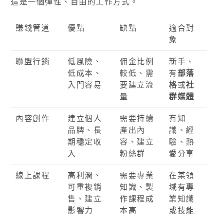
這是一個彈性、自由的工作方式。
賺錢管道
優點
缺點
適合對
象
聯盟行銷
低風險、
佣金比例
新手、
低成本、
較低、需
有
部落
入門容易
要建立流
格
或
社
量
群媒體
內容創作
建立個人
需要持續
有知
品牌、長
產出內
識、經
期穩定收
容、建立
驗、熱
入
粉絲群
愛分享
線上課程
高利潤、
需要專業
在某領
可重複銷
知識、製
域有專
售、建立
作課程成
業知識
影響力
本高
或技能