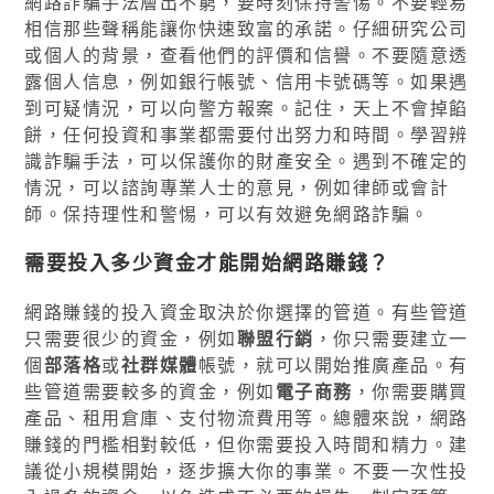
網路詐騙手法層出不窮，要時刻保持警惕。不要輕易
相信那些聲稱能讓你快速致富的承諾。仔細研究公司
或個人的背景，查看他們的評價和信譽。不要隨意透
露個人信息，例如銀行帳號、信用卡號碼等。如果遇
到可疑情況，可以向警方報案。記住，天上不會掉餡
餅，任何投資和事業都需要付出努力和時間。學習辨
識詐騙手法，可以保護你的財產安全。遇到不確定的
情況，可以諮詢專業人士的意見，例如律師或會計
師。保持理性和警惕，可以有效避免網路詐騙。
需要投入多少資金才能開始網路賺錢？
網路賺錢的投入資金取決於你選擇的管道。有些管道
只需要很少的資金，例如
聯盟行銷
，你只需要建立一
個
部落格
或
社群媒體
帳號，就可以開始推廣產品。有
些管道需要較多的資金，例如
電子商務
，你需要購買
產品、租用倉庫、支付物流費用等。總體來說，網路
賺錢的門檻相對較低，但你需要投入時間和精力。建
議從小規模開始，逐步擴大你的事業。不要一次性投