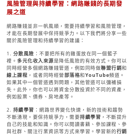
風險管理與持續學習：網路賺錢的長期發
展之道
網路賺錢並非一帆風順，需要持續學習和風險管理，
才能在長期發展中保持競爭力。以下我們將分享一些
關於風險管理和持續學習的建議：
1.
分散風險
：不要把所有的雞蛋放在同一個籃子
裡。
多元化收入來源
是降低風險的有效方式。你可以
同時經營多個網路賺錢管道，例如同時做
聯盟行銷
和
線上課程
，或者同時經營
部落格
和
YouTube
頻道。
如果其中一個管道遇到問題，其他管道可以彌補損
失。此外，你也可以將資金分散投資於不同的資產，
例如股票、債券、房地產等。
2.
持續學習
：網路世界變化快速，新的技術和趨勢
不斷湧現。要保持競爭力，需要
持續學習
，不斷提升
自己的技能和知識。你可以閱讀書籍、參加課程、參
與社群、關注行業資訊等方式來學習。學習新的
行銷