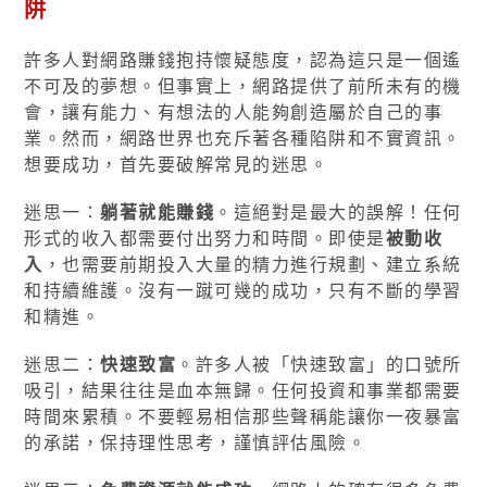
阱
許多人對網路賺錢抱持懷疑態度，認為這只是一個遙
不可及的夢想。但事實上，網路提供了前所未有的機
會，讓有能力、有想法的人能夠創造屬於自己的事
業。然而，網路世界也充斥著各種陷阱和不實資訊。
想要成功，首先要破解常見的迷思。
迷思一：
躺著就能賺錢
。這絕對是最大的誤解！任何
形式的收入都需要付出努力和時間。即使是
被動收
入
，也需要前期投入大量的精力進行規劃、建立系統
和持續維護。沒有一蹴可幾的成功，只有不斷的學習
和精進。
迷思二：
快速致富
。許多人被「快速致富」的口號所
吸引，結果往往是血本無歸。任何投資和事業都需要
時間來累積。不要輕易相信那些聲稱能讓你一夜暴富
的承諾，保持理性思考，謹慎評估風險。