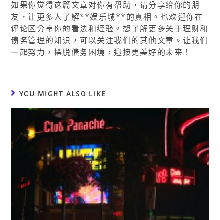
如果你觉得这篇文章对你有帮助，请分享给你的朋
友，让更多人了解**娱乐城**的真相。也欢迎你在
评论区分享你的看法和经验。想了解更多关于理财和
债务管理的知识，可以关注我们的其他文章。让我们
一起努力，摆脱债务困境，迎接更美好的未来！
YOU MIGHT ALSO LIKE