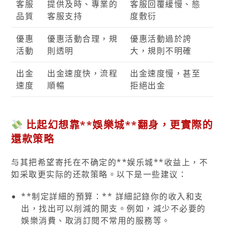
客服
提供及時、專業的
客服回覆緩慢、態
品質
客服支持
度敷衍
優惠
優惠活動合理，規
優惠活動過於誇
活動
則透明
大，規則不明確
出金
出金速度快，流程
出金速度慢，甚至
速度
順暢
拒絕出金
比起幻想靠**娛樂城**翻身，更實際的
還款策略
与其把希望寄托在不确定的**娱乐城**收益上，不
如采取更实际的还款策略。以下是一些建议：
**制定詳細的預算：** 詳細記錄你的收入和支
出，找出可以削減的開支。例如，減少不必要的
娛樂消費、取消訂閱不常用的服務等。