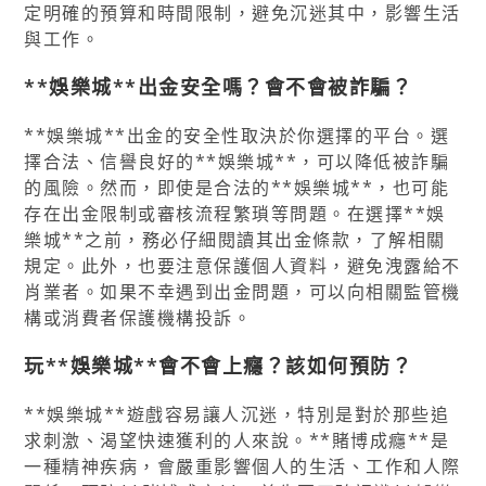
定明確的預算和時間限制，避免沉迷其中，影響生活
與工作。
**娛樂城**出金安全嗎？會不會被詐騙？
**娛樂城**出金的安全性取決於你選擇的平台。選
擇合法、信譽良好的**娛樂城**，可以降低被詐騙
的風險。然而，即使是合法的**娛樂城**，也可能
存在出金限制或審核流程繁瑣等問題。在選擇**娛
樂城**之前，務必仔細閱讀其出金條款，了解相關
規定。此外，也要注意保護個人資料，避免洩露給不
肖業者。如果不幸遇到出金問題，可以向相關監管機
構或消費者保護機構投訴。
玩**娛樂城**會不會上癮？該如何預防？
**娛樂城**遊戲容易讓人沉迷，特別是對於那些追
求刺激、渴望快速獲利的人來說。**賭博成癮**是
一種精神疾病，會嚴重影響個人的生活、工作和人際