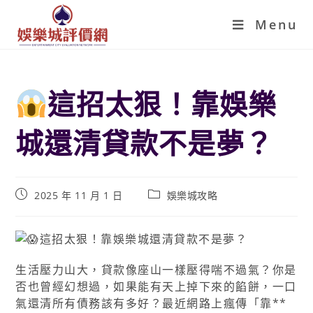
Menu
這招太狠！靠娛樂
城還清貸款不是夢？
2025 年 11 月 1 日
娛樂城攻略
生活壓力山大，貸款像座山一樣壓得喘不過氣？你是
否也曾經幻想過，如果能有天上掉下來的餡餅，一口
氣還清所有債務該有多好？最近網路上瘋傳「靠**